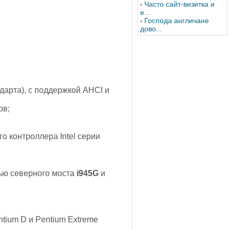
Часто сайт-визитка и
е...
Господа англичане
дово...
ндарта), с поддержкой AHCI и
ов;
 контроллера Intel серии
ью северного моста
i945G
и
entium D и Pentium Extreme