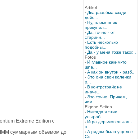
...
Artikel
Два разъёма сзади
дейс...
Ну, племянник
прикупил...
Да, точно - от
старинн...
Есть несколько
подобны...
Да - у меня тоже таког...
Fotos
И главное каким-то
шпа...
А как он внутри - разб...
Это она свои коленки
р...
В контрстрайк не
иначе...
Это точно! Причем,
чем...
Eigene Seiten
Никогда я этих
ультраб...
entium Extreme Edition с
Игра дерьмовенькая -
н...
А рядом было ущелье
 DIMM суммарным объемом до
Ск...