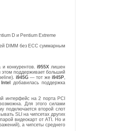
entium D и Pentium Extreme
улей DIMM без ECC суммарным
а и конкурентов.
i955X
лишен
и этом поддерживает больший
eline).
i945G
— тот же
i945P
,
и
Intel
добавилась поддержка
ий интерфейс на 2 порта PCI
 возможна. Для этого силами
му подключается второй слот
ывать SLI на чипсетах других
парой видеокарт от ATI. Но и
ражений), а чипсеты среднего