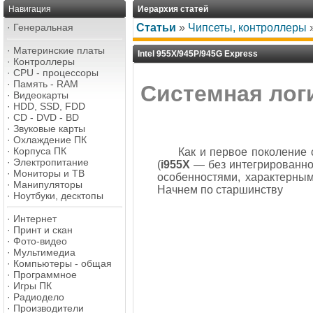
Навигация
Иерархия статей
·
Генеральная
Статьи
»
Чипсеты, контроллеры
·
Материнские платы
Intel 955X/945P/945G Express
·
Контроллеры
·
CPU - процессоры
·
Память - RAM
Системная логи
·
Видеокарты
·
HDD, SSD, FDD
·
CD - DVD - BD
·
Звуковые карты
·
Охлаждение ПК
·
Корпуса ПК
Как и первое поколение
·
Электропитание
(
i955X
— без интегрированно
·
Мониторы и ТВ
особенностями, характерным
·
Манипуляторы
Начнем по старшинству
·
Ноутбуки, десктопы
·
Интернет
·
Принт и скан
·
Фото-видео
·
Мультимедиа
·
Компьютеры - общая
·
Программное
·
Игры ПК
·
Радиодело
·
Производители