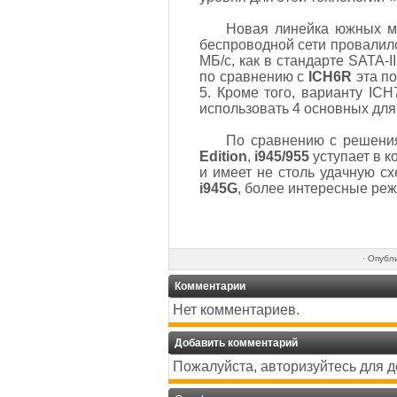
Новая линейка южных мо
беспроводной сети провалил
МБ/с, как в стандарте SATA-I
по сравнению с
ICH6R
эта по
5. Кроме того, варианту IC
использовать 4 основных для
По сравнению с решения
Edition
,
i945/955
уступает в к
и имеет не столь удачную с
i945G
, более интересные реж
·
Опубл
Комментарии
Нет комментариев.
Добавить комментарий
Пожалуйста, авторизуйтесь для 