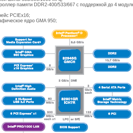
троллер памяти DDR2-400/533/667 с поддержкой до 4 мод
фейс PCIEx16;
рафическое ядро GMA 950;