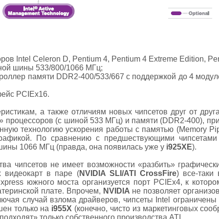
ов Intel Celeron D, Pentium 4, Pentium 4 Extreme Edition, P
мной шины 533/800/1066 МГц;
троллер памяти DDR2-400/533/667 с поддержкой до 4 мод
фейс PCIEx16.
еристикам, а также отличиям новых чипсетов друг от друг
» процессоров (с шиной 533 МГц) и памяти (DDR2-400), пр
ную технологию ускорения работы с памятью (Memory Pip
 графикой. По сравнению с предшествующими чипсетам
шины 1066 МГц (правда, она появилась уже у
i925XE
).
тва чипсетов не имеет возможности «разбить» графическ
х видеокарт в паре (
NVIDIA SLI/ATI CrossFire
) все-таки
press южного моста организуется порт PCIEx4, к которо
теринской плате. Впрочем,
NVIDIA
не позволяет организов
ключая случай взлома драйверов, чипсеты Intel ограничены 
шен только на
i955X
(конечно, чисто из маркетинговых сооб
подходят» только собственного производства ATI.