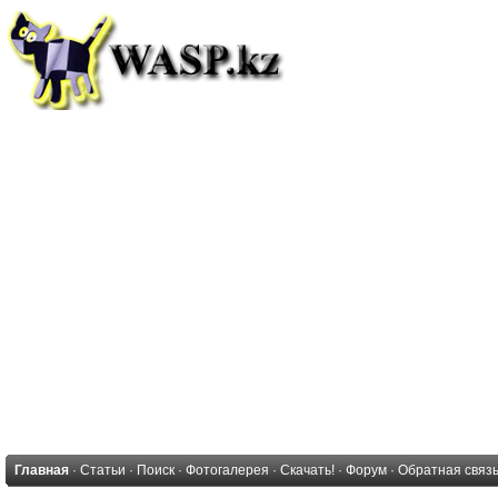
Главная
·
Статьи
·
Поиск
·
Фотогалерея
·
Скачать!
·
Форум
·
Обратная связ