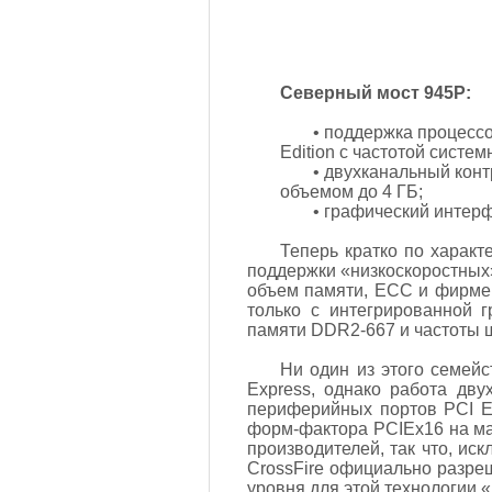
Северный мост 945P:
• поддержка процессор
Edition с частотой систе
• двухканальный кон
объемом до 4 ГБ;
• графический интер
Теперь кратко по характ
поддержки «низкоскоростных
объем памяти, ECC и фирмен
только с интегрированной
памяти DDR2-667 и частоты 
Ни один из этого семейс
Express, однако работа дву
периферийных портов PCI Ex
форм-фактора PCIEx16 на ма
производителей, так что, ис
CrossFire официально разре
уровня для этой технологии «