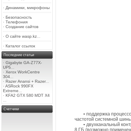
·
Динамики, микрофоны
·
Безопасность
·
Телефония
·
Создание сайтов
·
О сайте wasp.kz...
·
Каталог ссылок
Последние статьи
·
Gigabyte GA-Z77X-
UP5...
·
Xerox WorkCentre
304...
·
Razer Anansi + Razer...
·
ASRock 990FX
Extreme...
·
KFA2 GTX 580 MDT X4
...
Счетчики
• поддержка процессор
частотой системной шины
• двухканальный кон
8 ГБ (возможно применен