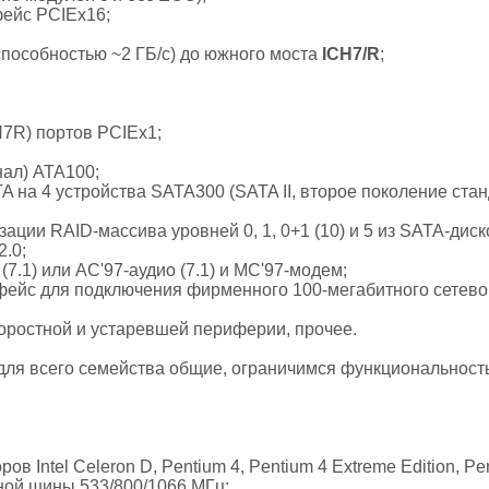
фейс PCIEx16;
способностью ~2 ГБ/с) до южного моста
ICH7/R
;
CH7R) портов PCIEx1;
анал) ATA100;
ATA на 4 устройства SATA300 (SATA II, второе поколение ста
зации RAID-массива уровней 0, 1, 0+1 (10) и 5 из SATA-диск
2.0;
o (7.1) или AC'97-аудио (7.1) и MC'97-модем;
ейс для подключения фирменного 100-мегабитного сетевого
коростной и устаревшей периферии, прочее.
для всего семейства общие, ограничимся функциональност
ов Intel Celeron D, Pentium 4, Pentium 4 Extreme Edition, P
мной шины 533/800/1066 МГц;