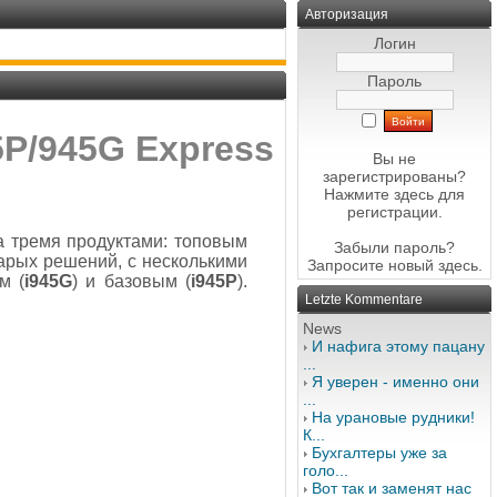
Авторизация
Логин
Пароль
5P/945G Express
Вы не
зарегистрированы?
Нажмите здесь
для
регистрации.
а тремя продуктами: топовым
Забыли пароль?
арых решений, с несколькими
Запросите новый
здесь
.
м (
i945G
) и базовым (
i945P
).
Letzte Kommentare
News
И нафига этому пацану
...
Я уверен - именно они
...
На урановые рудники!
К...
Бухгалтеры уже за
голо...
Вот так и заменят нас