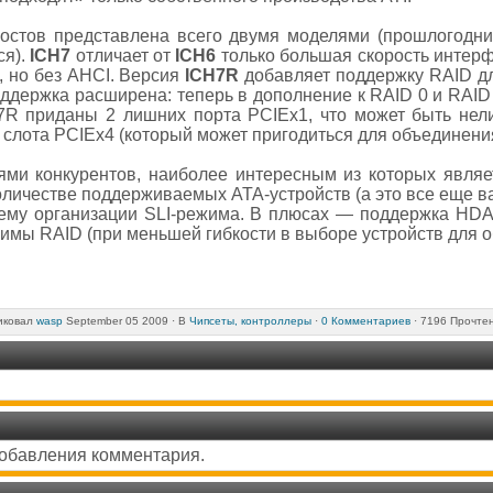
стов представлена всего двумя моделями (прошлогодни
ся).
ICH7
отличает от
ICH6
только большая скорость интерф
I, но без AHCI. Версия
ICH7R
добавляет поддержку RAID д
ддержка расширена: теперь в дополнение к RAID 0 и RAID 
H7R приданы 2 лишних порта PCIEx1, что может быть не
 слота PCIEx4 (который может пригодиться для объединения
ми конкурентов, наиболее интересным из которых явля
оличестве поддерживаемых ATA-устройств (а это все еще в
хему организации SLI-режима. В плюсах — поддержка HDA
имы RAID (при меньшей гибкости в выборе устройств для 
иковал
wasp
September 05 2009 ·
В
Чипсеты, контроллеры
·
0 Комментариев
· 7196 Прочте
добавления комментария.