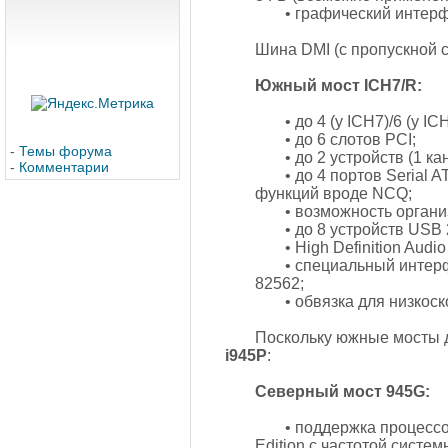
• графический интер
Шина DMI (с пропускной 
Южный мост ICH7/R:
• до 4 (у ICH7)/6 (у I
• до 6 слотов PCI;
-
Темы форума
• до 2 устройств (1 к
-
Комментарии
• до 4 портов Serial 
функций вроде NCQ;
• возможность органи
• до 8 устройств USB 
• High Definition Audi
• специальный интерф
82562;
• обвязка для низкос
Поскольку южные мосты 
i945P
:
Северный мост 945G:
• поддержка процессор
Edition с частотой систе