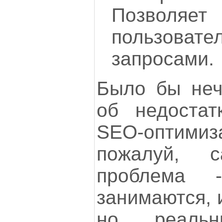
Позволя
пользоват
запросами.
Было бы неч
об недостат
SEO-оптими
пожалуй, с
проблема 
занимаются, 
но... реаль