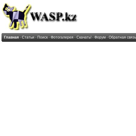
Главная
·
Статьи
·
Поиск
·
Фотогалерея
·
Скачать!
·
Форум
·
Обратная связ