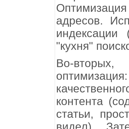
Оптимизац
адресов. Ис
индексации 
"кухня" поиск
Во-вторых,
оптимизац
качественног
контента (со
статьи, прос
видел)... За