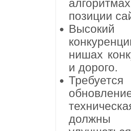
алгоритма
позиции са
Высок
конкуренци
нишах конк
и дорого.
Требует
обновлен
техничес
должны