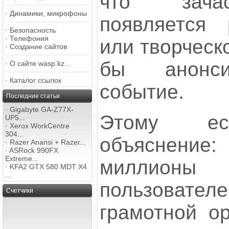
что зачас
·
Динамики, микрофоны
появляется 
·
Безопасность
·
Телефония
или творческо
·
Создание сайтов
бы анонси
·
О сайте wasp.kz...
·
Каталог ссылок
событие.
Последние статьи
·
Gigabyte GA-Z77X-
Этому ест
UP5...
·
Xerox WorkCentre
304...
объяснение:
·
Razer Anansi + Razer...
·
ASRock 990FX
Extreme...
миллионы
·
KFA2 GTX 580 MDT X4
...
пользова
Счетчики
грамотной ор