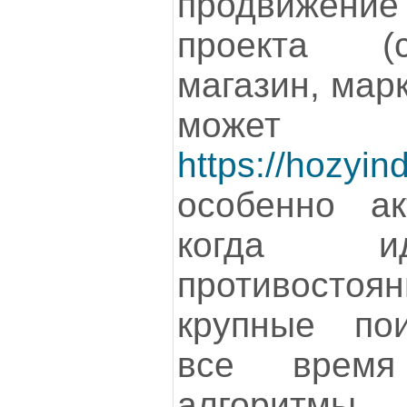
продвижен
проекта (с
магазин, мар
может 
https://hozyin
особенно ак
когда и
противосто
крупные по
все время
алгоритмы