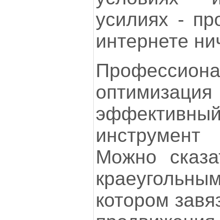
усилиях - пр
интернете нич
Профессио
оптими
эффективны
инструмен
Можно сказа
краеуголь
котором завя