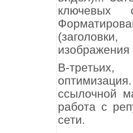
ключевых 
Форматиро
(заголов
изображения с
В-треть
оптимизаци
ссылочной ма
работа с реп
сети.