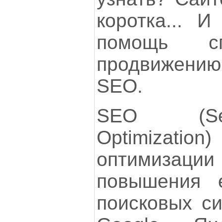
коротка... И
помощь сп
продвижени
SEO.
SEO (Se
Optimizatio
оптимизаци
повышения 
поисковых си