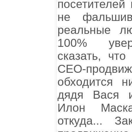
посетителей 
не фальши
реальные л
100% увер
сказать, что
СЕО-продви
обходится н
дядя Вася и
Илон Маск
откуда... З