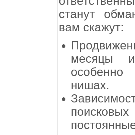
ответственны
станут обма
вам скажут:
Продвижен
месяцы и
особенно
нишах.
Зависимос
поиско
постоянн