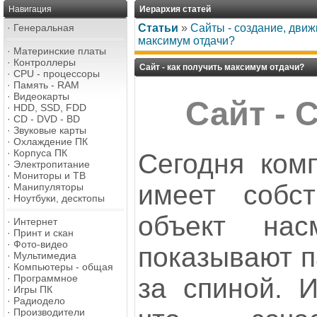
Навигация
Иерархия статей
·
Генеральная
Статьи
»
Сайты - создание, дви
максимум отдачи?
·
Материнские платы
·
Контроллеры
Сайт - как получить максимум отдачи?
·
CPU - процессоры
·
Память - RAM
·
Видеокарты
Сайт - 
·
HDD, SSD, FDD
·
CD - DVD - BD
·
Звуковые карты
·
Охлаждение ПК
·
Корпуса ПК
Сегодня комп
·
Электропитание
·
Мониторы и ТВ
имеет собст
·
Манипуляторы
·
Ноутбуки, десктопы
объект на
·
Интернет
·
Принт и скан
·
Фото-видео
показывают п
·
Мультимедиа
·
Компьютеры - общая
·
Программное
за спиной. И
·
Игры ПК
·
Радиодело
·
Производители