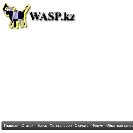
Главная
·
Статьи
·
Поиск
·
Фотогалерея
·
Скачать!
·
Форум
·
Обратная связ