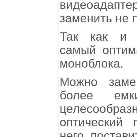
видеоадап
заменить не 
Так как и 
самый оптим
моноблока.
Можно зам
более емк
целесообраз
оптический 
него постав