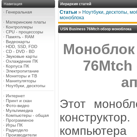
Навигация
Иерархия статей
·
Генеральная
Статьи
»
Ноутбуки, десктопы, м
моноблока
·
Материнские платы
·
Контроллеры
USN Business 76Mtch обзор моноблока
·
CPU - процессоры
·
Память - RAM
·
Видеокарты
Моноблок
·
HDD, SSD, FDD
·
CD - DVD - BD
·
Звуковые карты
76Mtch
·
Охлаждение ПК
·
Корпуса ПК
·
Электропитание
·
Мониторы и ТВ
а
·
Манипуляторы
·
Ноутбуки, десктопы
·
Интернет
Этот монобл
·
Принт и скан
·
Фото-видео
·
Мультимедиа
конструк
·
Компьютеры - общая
·
Программное
·
Игры ПК
компьюте
·
Радиодело
·
Производители