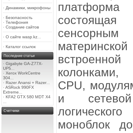
платформа P
·
Динамики, микрофоны
состоящая
·
Безопасность
·
Телефония
·
Создание сайтов
сенсорн
·
О сайте wasp.kz...
материнс
·
Каталог ссылок
встроенно
Последние статьи
·
Gigabyte GA-Z77X-
колонками,
UP5...
·
Xerox WorkCentre
304...
CPU, модулям
·
Razer Anansi + Razer...
·
ASRock 990FX
Extreme...
и сетево
·
KFA2 GTX 580 MDT X4
...
логическо
Счетчики
моноблок до