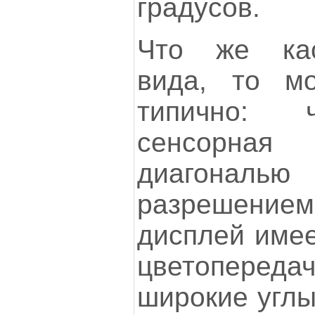
градусов.
Что же кас
вида, то мо
типично: 
сенсорн
диагона
разрешением 
дисплей имее
цветоперед
широкие углы