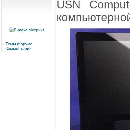
USN Compute
компьютерной
-
Темы форума
-
Комментарии