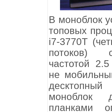
В моноблок у
топовых проц
i7-3770T (че
потоков) 
частотой 2.5
не мобильны
десктопны
моноблок 
планками о