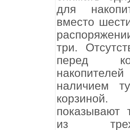
для накопи
вместо шести
распоряжени
три. Отсутст
перед ко
накопителе
наличием т
корзиной.
показывают 
из тре