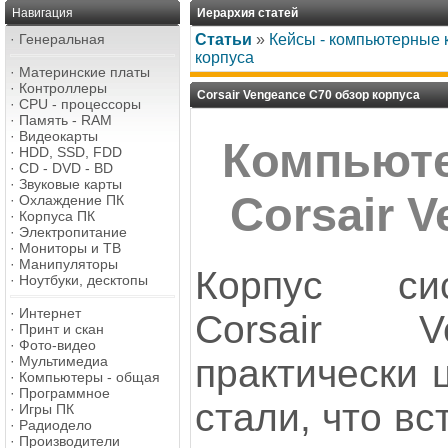
Навигация
Иерархия статей
·
Генеральная
Статьи
»
Кейсы - компьютерные 
корпуса
·
Материнские платы
·
Контроллеры
Corsair Vengeance C70 обзор корпуса
·
CPU - процессоры
·
Память - RAM
·
Видеокарты
Компьюте
·
HDD, SSD, FDD
·
CD - DVD - BD
·
Звуковые карты
Corsair 
·
Охлаждение ПК
·
Корпуса ПК
·
Электропитание
·
Мониторы и ТВ
·
Манипуляторы
Корпус си
·
Ноутбуки, десктопы
·
Интернет
Corsair V
·
Принт и скан
·
Фото-видео
практически 
·
Мультимедиа
·
Компьютеры - общая
·
Программное
стали, что вс
·
Игры ПК
·
Радиодело
·
Производители