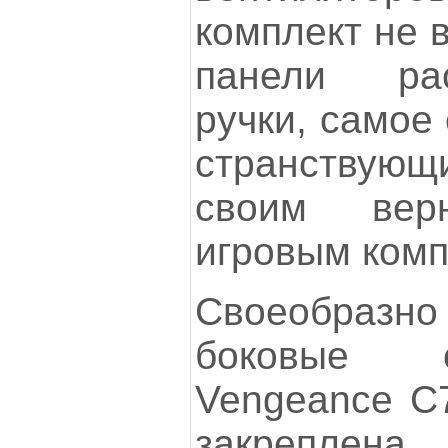
комплект не 
панели ра
ручки, самое
странствую
своим вер
игровым ком
Своеобраз
боковые с
Vengeance С7
закреплен