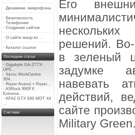
Его внешн
·
Динамики, микрофоны
минималисти
·
Безопасность
·
Телефония
нескольки
·
Создание сайтов
·
О сайте wasp.kz...
решений. Во-
·
Каталог ссылок
в зеленый ц
Последние статьи
·
Gigabyte GA-Z77X-
задумке а
UP5...
·
Xerox WorkCentre
304...
навевать а
·
Razer Anansi + Razer...
·
ASRock 990FX
действий, в
Extreme...
·
KFA2 GTX 580 MDT X4
...
сайте произв
Счетчики
Military Green