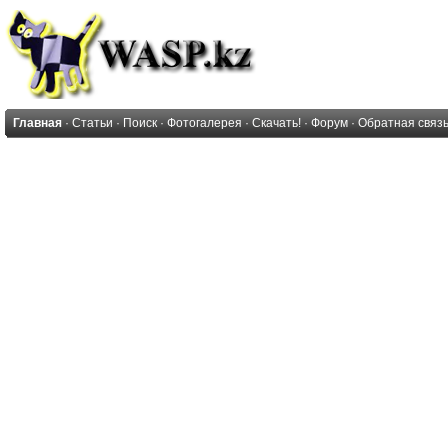
Главная
·
Статьи
·
Поиск
·
Фотогалерея
·
Скачать!
·
Форум
·
Обратная связ