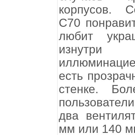
корпусов. C
С70 понравит
любит укра
изнутри 
иллюминацией
есть прозрач
стенке. Бол
пользовател
два вентиля
мм или 140 м