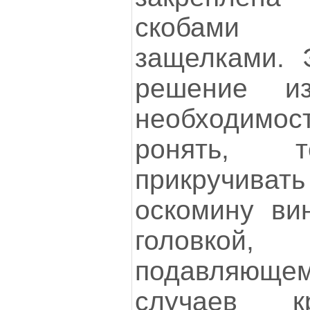
скобами 
защелками. 
решение и
необходимос
ронять, т
прикручив
оскомину ви
головкой
подавляющ
случаев к