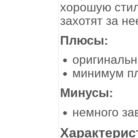
хорошую стил
захотят за не
Плюсы:
оригиналь
минимум п
Минусы:
немного за
Характерист