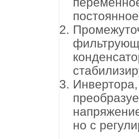
переменн
постоянное
Промежут
фильтрую
конденса
стабилизир
Инвертора
преобраз
напряжени
но с регул