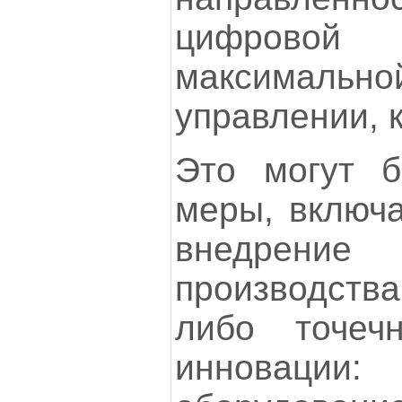
цифрово
максимальной
управлении, к
Это могут б
меры, включ
внедрени
производства
либо точеч
иннова