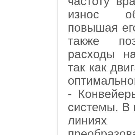
частоту вр
износ о
повышая ег
также поз
расходы на
так как дви
оптимально
- Конвейер
системы. В
линиях
преобразо