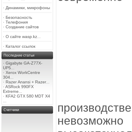
·
Динамики, микрофоны
·
Безопасность
·
Телефония
·
Создание сайтов
·
О сайте wasp.kz...
·
Каталог ссылок
Последние статьи
·
Gigabyte GA-Z77X-
UP5...
·
Xerox WorkCentre
304...
·
Razer Anansi + Razer...
·
ASRock 990FX
Extreme...
·
KFA2 GTX 580 MDT X4
...
производств
Счетчики
невозможн