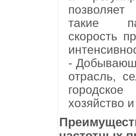
позволяет
такие п
скорость п
интенсивно
- Добывающ
отрасль, се
городско
хозяйство и
Преимущес
частотных п