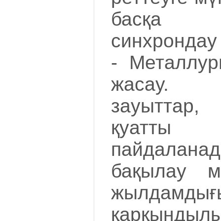
басқа м
синхрондау
- Металлу
жасау. М
зауыттар,
қуатты қ
пайдалана
бақылау м
жылдамдығ
қарқынд