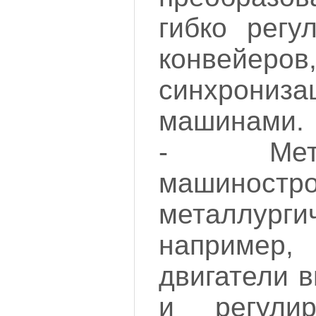
гибко регу
конвейеро
синхрониз
машинами.
- Мет
машино
металлургич
например
двигатели 
и регулир