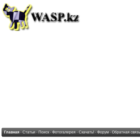
Главная
·
Статьи
·
Поиск
·
Фотогалерея
·
Скачать!
·
Форум
·
Обратная связ