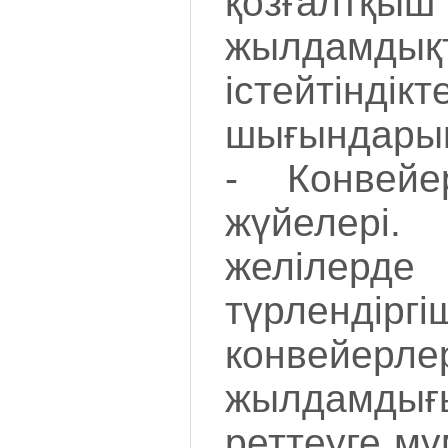
қозғалт
жылдам
істейті
шығындарын
- Конвейе
жүйелер
желілер
түрлендіргі
конвейерле
жылдамд
реттеуге мү