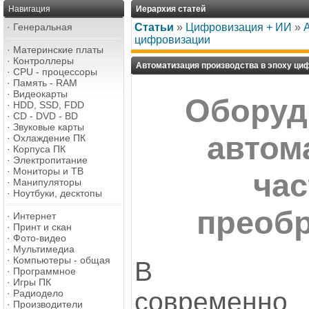
Навигация
Иерархия статей
·
Генеральная
Статьи
»
Цифровизация + ИИ
»
цифровизации
·
Материнские платы
·
Контроллеры
Автоматизация производства в эпоху ци
·
CPU - процессоры
·
Память - RAM
·
Видеокарты
Оборуд
·
HDD, SSD, FDD
·
CD - DVD - BD
·
Звуковые карты
автом
·
Охлаждение ПК
·
Корпуса ПК
·
Электропитание
·
Мониторы и ТВ
ча
·
Манипуляторы
·
Ноутбуки, десктопы
преоб
·
Интернет
·
Принт и скан
·
Фото-видео
·
Мультимедиа
·
Компьютеры - общая
В
·
Программное
·
Игры ПК
современно
·
Радиодело
·
Производители