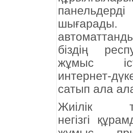
панельдер
шығарад
автоматта
біздің рес
жұмыс іст
интернет-дү
сатып ала ал
Жиілік түр
негізгі құра
жұмыс при