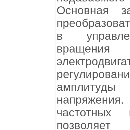
Основная за
преобразова
в управле
вращения
электродви
регулиров
амплитуды
напряжени
частотных п
позволя