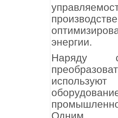
управляемос
производстве
оптимизиров
энергии.
Наряду с
преобразова
использу
оборуд
промышленно
Одним 