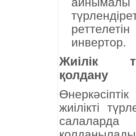
айнымалы
түрленд
реттелет
инвертор.
Жиілік түр
қолдану
Өнеркәсіпті
жиілікті түрл
салалар
қолданылады