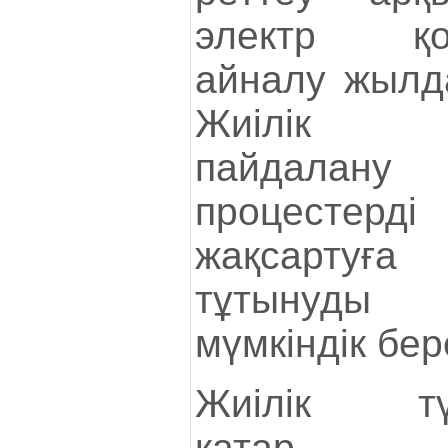
электр қоз
айналу жылд
Жиілік түр
пайдалан
процестер
жақсартуға
тұтынуды 
мүмкіндік бер
Жиілік түр
қатар ө