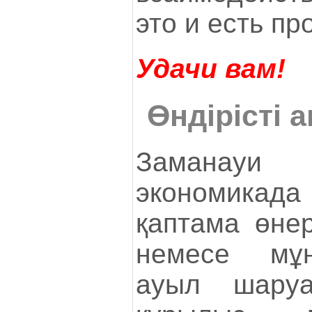
это и есть пр
Удачи вам!
Өндірісті 
Заманауи 
экономикад
қаптама өнер
немесе мұн
ауыл шару