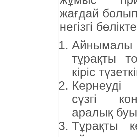
жағдай болып
негізгі бөлікт
Айнымалы
тұрақты то
кіріс түзетк
Кернеуді 
сүзгі ко
аралық буы
Тұрақты к