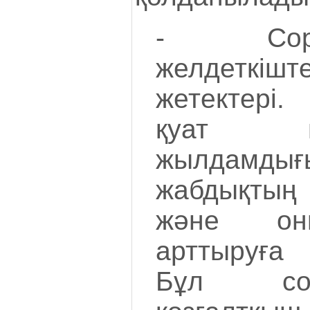
- Сор
желдеткі
жетектері
қуат 
жылдамды
жабдықтың
және оны
арттыруға 
Бұл со