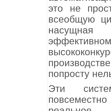
это не прос
всеобщую ци
насущная 
эффек
высококонку
производств
попросту нел
Эти систе
повсемест
реально