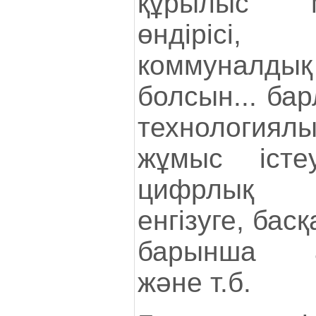
құрылыс м
өндірісі
коммуналд
болсын... ба
технологи
жұмыс істе
цифрлық 
енгізуге, бас
барынша ав
және т.б.