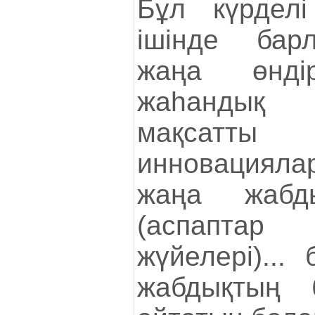
Бұл күрдел
ішінде бар
жаңа өнді
жаһандық 
мақсатты
инновацияла
жаңа жабды
(аспаптар
жүйелері)...
жабдықтың 