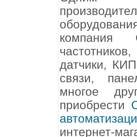
производи
оборудова
компания 
частотников
датчики, КИП
связи, пан
многое дру
приобрести
автоматизац
интернет-м