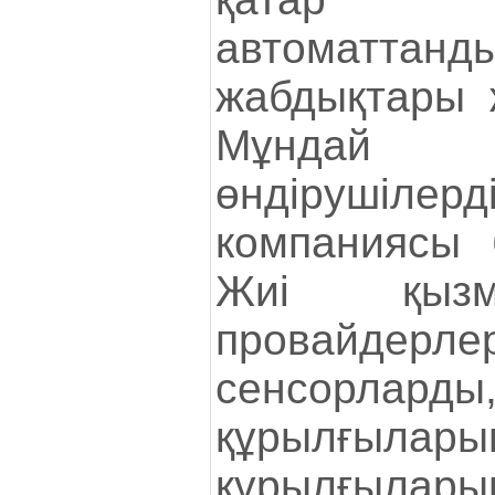
автоматтанд
жабдықтары 
Мұндай ж
өндірушіле
компаниясы 
Жиі қызме
провайдерле
сенсорларды,
құрылғыла
құрылғылар