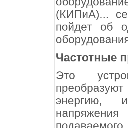
оборудова
(КИПиА)... с
пойдет об о
оборудования
Частотные п
Это устро
преобразую
энергию, и
напряже
подаваемог