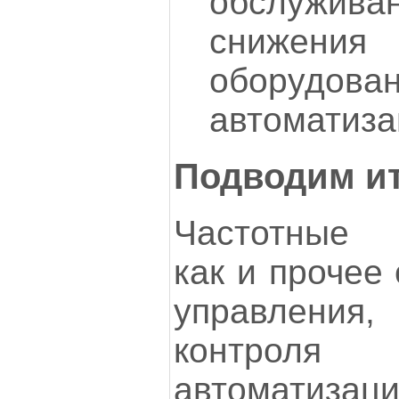
обслужив
сниже
обору
автоматиза
Подводим и
Частотные п
как и прочее
управления
контрол
автоматизаци