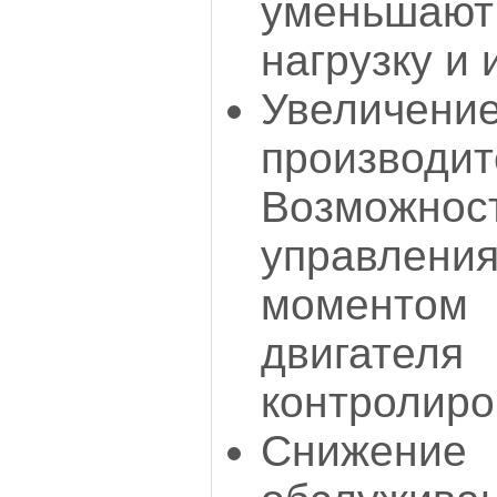
уменьшаю
нагрузку и 
Увеличени
производит
Возможн
управлен
момент
двигателя
контролиро
Снижен