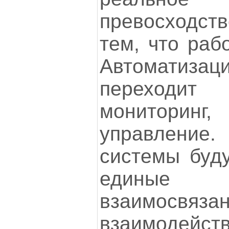
превосходств
тем, что раб
Автоматизац
переходит
мониторин
управление
системы буду
единые
взаимосвяза
взаимодейст