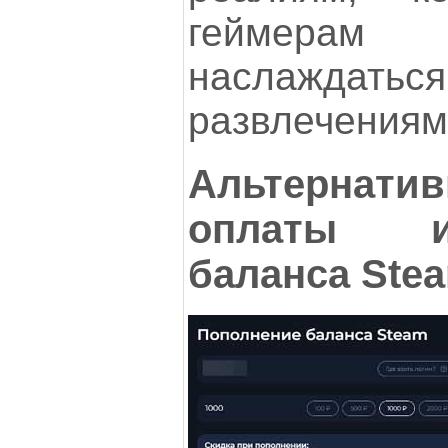
геймерам
наслаждат
развлечениям
Альтернат
оплаты и
баланса Ste