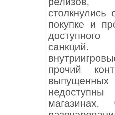
релизов, 
столкнулись 
покупке и пр
доступног
санкций.
внутриигро
прочий кон
выпущенных
недоступн
магазинах,
разочаро