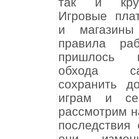
так и кру
Игровые пла
и магазины
правила ра
пришлось 
обхода са
сохранить д
играм и се
рассмотрим н
последствия 
они измен