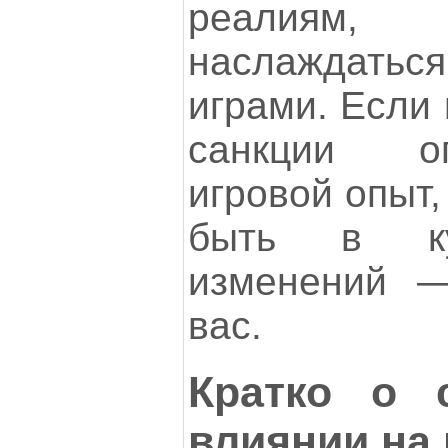
реалиям
наслаждат
играми. Если 
санкции о
игровой опыт,
быть в ку
изменений —
вас.
Кратко о 
влиянии на