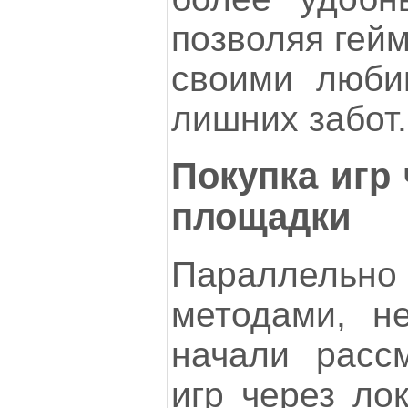
позволяя гей
своими люби
лишних забот.
Покупка игр
площадки
Параллель
методами, н
начали рассм
игр через ло