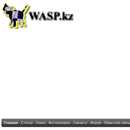
Главная
·
Статьи
·
Поиск
·
Фотогалерея
·
Скачать!
·
Форум
·
Обратная связ