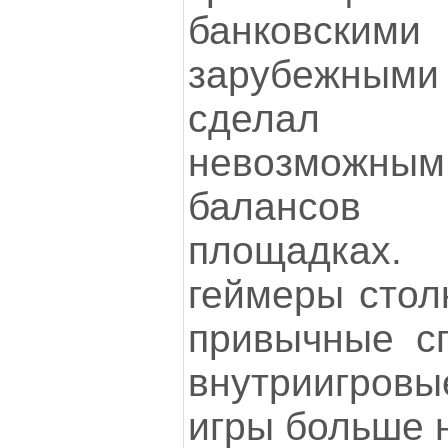
банковски
зарубежны
сделал 
невозможн
балансов
площадках
геймеры столк
привычные с
внутриигровы
игры больше 