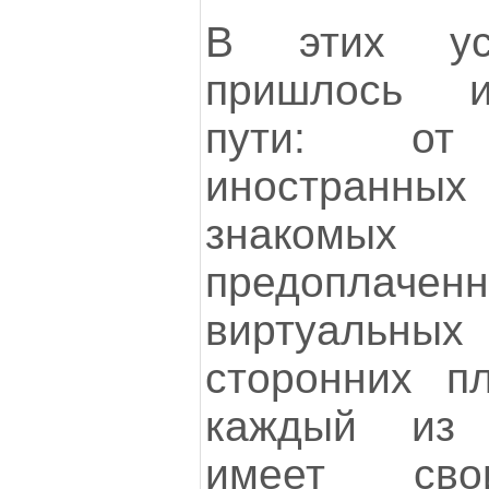
В этих ус
пришлось и
пути: от 
иностранн
знакомых
предоплач
виртуаль
сторонних п
каждый из 
имеет св