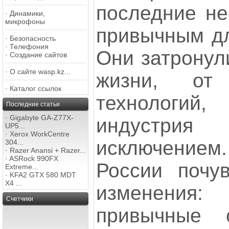
последние не
·
Динамики,
микрофоны
привычным дл
·
Безопасность
·
Телефония
Они затронул
·
Создание сайтов
·
О сайте wasp.kz...
жизни, от
·
Каталог ссылок
технологи
Последние статьи
·
Gigabyte GA-Z77X-
индустр
UP5...
·
Xerox WorkCentre
исключением.
304...
·
Razer Anansi + Razer...
·
ASRock 990FX
России почу
Extreme...
·
KFA2 GTX 580 MDT
X4 ...
изменения:
Счетчики
привычные 