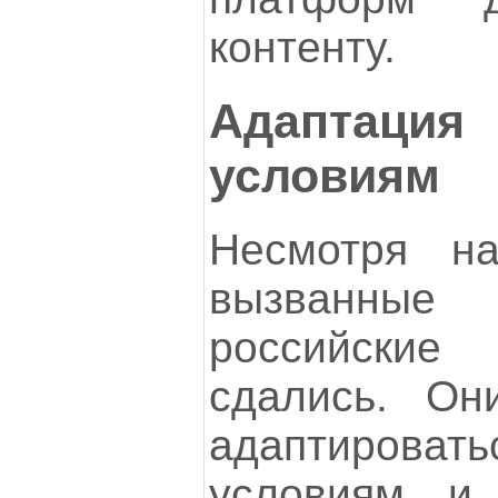
контенту.
Адаптац
условиям
Несмотря на
вызванны
российски
сдались. Он
адаптиров
условиям и 