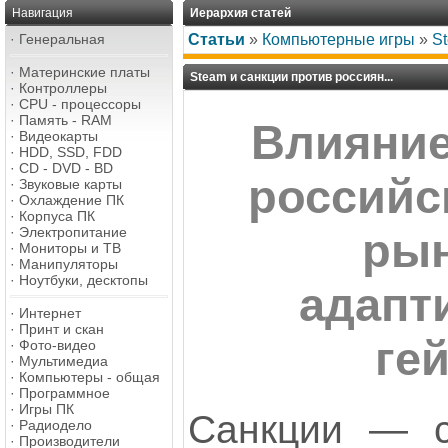
Навигация
Иерархия статей
·
Генеральная
Статьи
»
Компьютерные игры
»
St
·
Материнские платы
Steam и санкции против россиян...
·
Контроллеры
·
CPU - процессоры
·
Память - RAM
Влияние
·
Видеокарты
·
HDD, SSD, FDD
·
CD - DVD - BD
российс
·
Звуковые карты
·
Охлаждение ПК
·
Корпуса ПК
·
Электропитание
рын
·
Мониторы и ТВ
·
Манипуляторы
·
Ноутбуки, десктопы
адапт
·
Интернет
·
Принт и скан
ге
·
Фото-видео
·
Мультимедиа
·
Компьютеры - общая
·
Программное
·
Игры ПК
Санкции — с
·
Радиодело
·
Производители