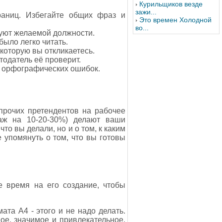
Курильщиков везде
зажи...
раниц. Избегайте общих фраз и
Это времен Холодной
во...
вуют желаемой должности.
ыло легко читать.
которую вы откликаетесь.
одатель её проверит.
и орфографических ошибок.
прочих претендентов на рабочее
даж на 10-20-30%) делают ваши
то вы делали, но и о том, к каким
 упомянуть о том, что вы готовы
 время на его создание, чтобы
та А4 - этого и не надо делать.
ое, значимое и привлекательное.