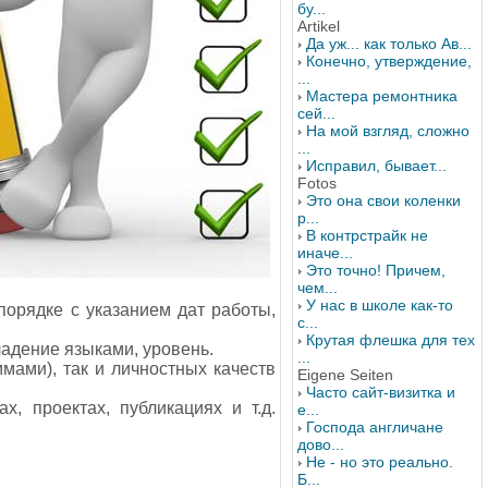
бу...
Artikel
Да уж... как только Ав...
Конечно, утверждение,
...
Мастера ремонтника
сей...
На мой взгляд, сложно
...
Исправил, бывает...
Fotos
Это она свои коленки
р...
В контрстрайк не
иначе...
Это точно! Причем,
чем...
У нас в школе как-то
орядке с указанием дат работы,
с...
Крутая флешка для тех
ладение языками, уровень.
...
мами), так и личностных качеств
Eigene Seiten
Часто сайт-визитка и
, проектах, публикациях и т.д.
е...
Господа англичане
дово...
Не - но это реально.
Б...