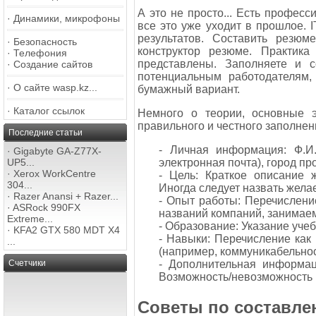
А это не просто... Есть професс
·
Динамики, микрофоны
все это уже уходит в прошлое. 
результатов. Составить резю
·
Безопасность
конструктор резюме. Практик
·
Телефония
представлены. Заполняете и 
·
Создание сайтов
потенциальным работодателям, 
·
О сайте wasp.kz...
бумажный вариант.
·
Каталог ссылок
Немного о теории, основные 
правильного и честного заполнен
Последние статьи
- Личная информация: Ф.И.
·
Gigabyte GA-Z77X-
электронная почта), город п
UP5...
·
Xerox WorkCentre
- Цель: Краткое описание 
304...
Иногда следует назвать жела
·
Razer Anansi + Razer...
- Опыт работы: Перечислени
·
ASRock 990FX
названий компаний, занимае
Extreme...
- Образование: Указание уче
·
KFA2 GTX 580 MDT X4
- Навыки: Перечисление как
...
(например, коммуникабельност
- Дополнительная информац
Счетчики
Возможность/невозможность 
Советы по составл