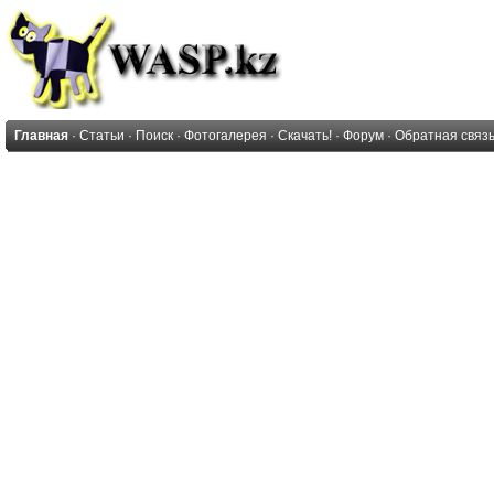
Главная
·
Статьи
·
Поиск
·
Фотогалерея
·
Скачать!
·
Форум
·
Обратная связ