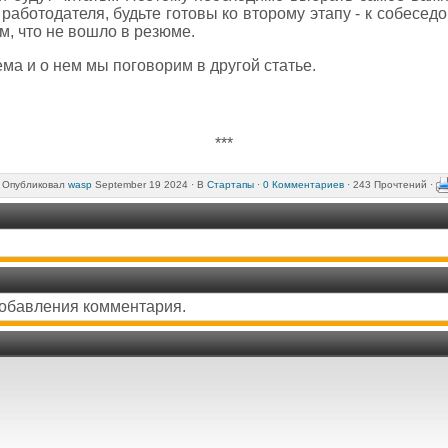
работодателя, будьте готовы ко второму этапу - к собесе
м, что не вошло в резюме.
ма и о нем мы поговорим в другой статье.
***
Опубликовал
wasp
September 19 2024 ·
В
Стартапы
·
0 Комментариев
· 243 Прочтений ·
добавления комментария.