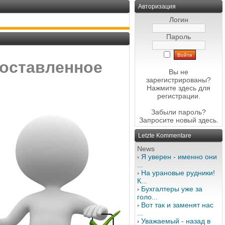
Авторизация
Логин
Пароль
составленное
Вы не
зарегистрированы?
Нажмите здесь
для
регистрации.
Забыли пароль?
Запросите новый
здесь
.
Letzte Kommentare
News
Я уверен - именно они
...
На урановые рудники!
К...
Бухгалтеры уже за
голо...
Вот так и заменят нас
...
Уважаемый - назад в