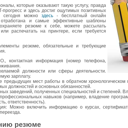
ионалы, которые оказывают такую услугу, правда
IT-прогресс и здесь достиг ощутимых позитивных
ме сегодня можно
здесь
- бесплатный онлайн
а отработана и самые эффективные шаблоны
сохраняете резюме к себе, можете рассылать
или распечатать на принтере, если требуется
элементы резюме, обязательные и требующие
ия.
О., контактная информация (номер телефона,
роживания.
желаемой должности или сферы деятельности.
емую зарплату.
е предыдущих мест работы в обратном хронологическом п
мых должностей и основных обязанностей.
бных заведений, полученных специальностей и степеней. В
 профессиональных навыков (например, владение програм
ь, ответственность).
ия: Можно включить информацию о курсах, сертификатах
переезда.
ению резюме