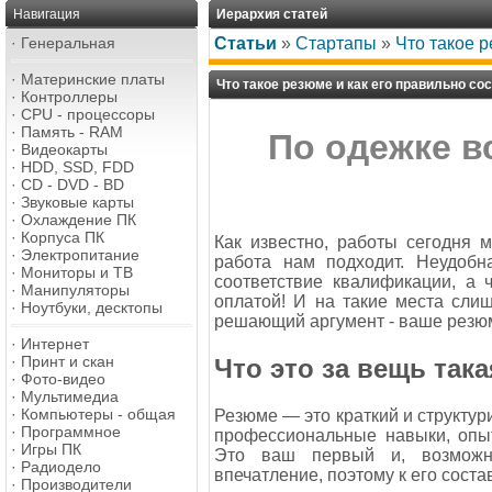
Навигация
Иерархия статей
·
Генеральная
Статьи
»
Стартапы
»
Что такое р
·
Материнские платы
Что такое резюме и как его правильно со
·
Контроллеры
·
CPU - процессоры
·
Память - RAM
По одежке в
·
Видеокарты
·
HDD, SSD, FDD
·
CD - DVD - BD
·
Звуковые карты
·
Охлаждение ПК
·
Корпуса ПК
Как известно, работы сегодня м
·
Электропитание
работа нам подходит. Неудобн
·
Мониторы и ТВ
соответствие квалификации, а 
·
Манипуляторы
оплатой! И на такие места слиш
·
Ноутбуки, десктопы
решающий аргумент - ваше резю
·
Интернет
·
Принт и скан
Что это за вещь так
·
Фото-видео
·
Мультимедиа
·
Компьютеры - общая
Резюме — это краткий и структу
·
Программное
профессиональные навыки, опы
·
Игры ПК
Это ваш первый и, возможн
·
Радиодело
впечатление, поэтому к его сост
·
Производители