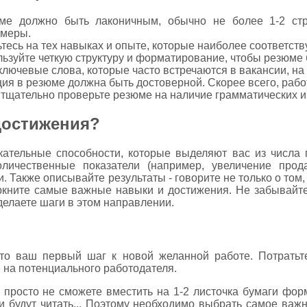
юме должно быть лаконичным, обычно не более 1-2 ст
имеры.
тесь на тех навыках и опыте, которые наиболее соответст
ьзуйте четкую структуру и форматирование, чтобы резюме б
лючевые слова, которые часто встречаются в вакансии, на 
я в резюме должна быть достоверной. Скорее всего, работ
 тщательно проверьте резюме на наличие грамматических 
достижения?
кательные способности, которые выделяют вас из числа 
оличественные показатели (например, увеличение про
Также описывайте результаты - говорите не только о том, ч
ркните самые важные навыки и достижения. Не забывайте
делаете шаги в этом направлении.
то ваш первый шаг к новой желанной работе. Потратьте
 на потенциального работодателя.
просто не сможете вместить на 1-2 листочка бумаги форма
 будут читать... Поэтому необходимо выбрать самое важн