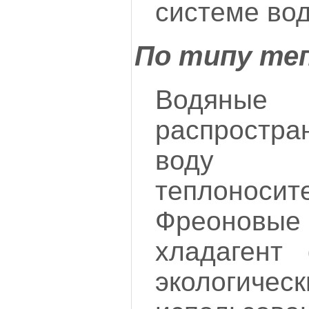
системе во
По типу те
Водяные
распростра
воду 
теплоносит
Фреоновы
хладагент
экологиче