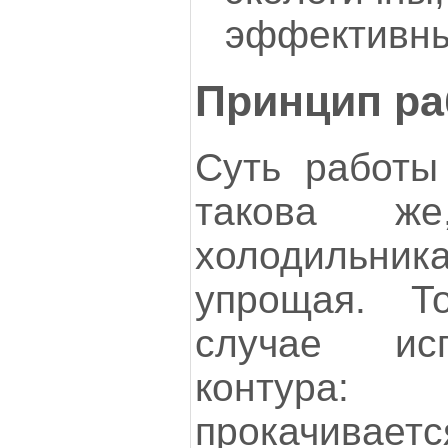
эффективны
Принцип ра
Суть работы 
такова 
холодильни
упрощая. Т
случае ис
контур
прокачива