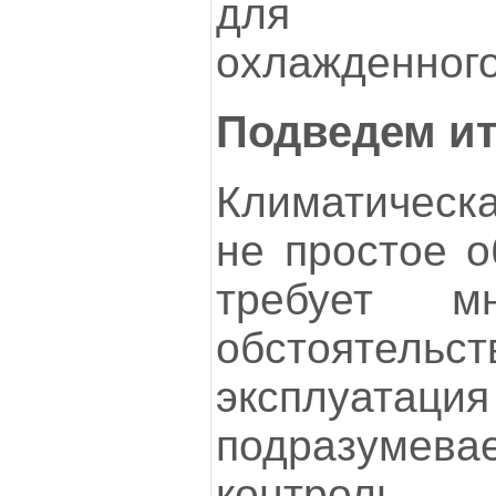
для рас
охлажденного
Подведем ит
Климатическа
не простое о
требует м
обстоят
эксплуа
подразумев
контрол