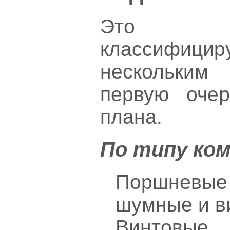
Это об
классифи
нескольки
первую очер
плана.
По типу ко
Поршневые
шумные и в
Винтовы