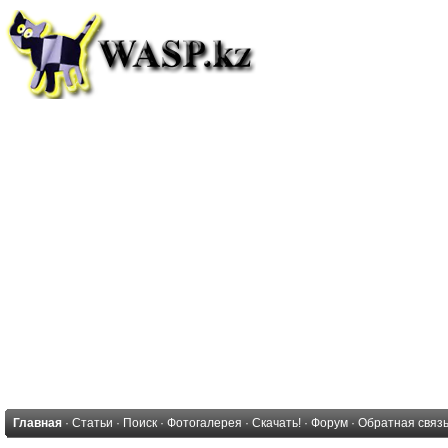
Главная
·
Статьи
·
Поиск
·
Фотогалерея
·
Скачать!
·
Форум
·
Обратная связ