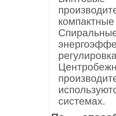
производит
компактные
Спир
энергоэффе
регулировк
Центробе
производит
использу
системах.