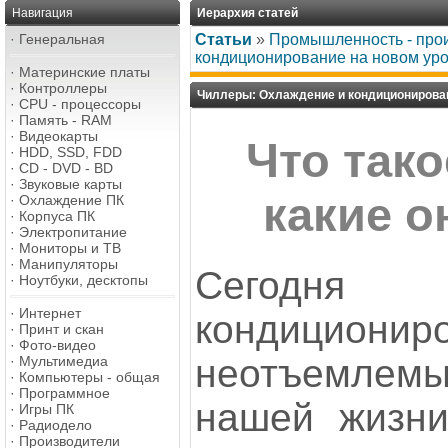
Навигация
Иерархия статей
·
Генеральная
Статьи
»
Промышленность - про
кондиционирование на новом ур
·
Материнские платы
·
Контроллеры
Чиллеры: Охлаждение и кондиционирован
·
CPU - процессоры
·
Память - RAM
·
Видеокарты
Что так
·
HDD, SSD, FDD
·
CD - DVD - BD
·
Звуковые карты
какие 
·
Охлаждение ПК
·
Корпуса ПК
·
Электропитание
·
Мониторы и ТВ
·
Манипуляторы
Сегодн
·
Ноутбуки, десктопы
·
Интернет
кондицион
·
Принт и скан
·
Фото-видео
неотъемле
·
Мультимедиа
·
Компьютеры - общая
·
Программное
нашей жизни
·
Игры ПК
·
Радиодело
·
Производители