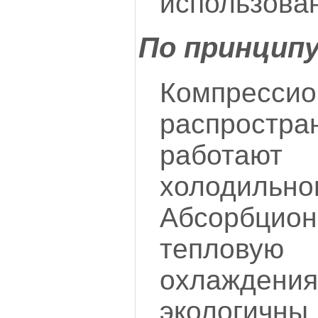
использова
По принцип
Компресси
распрост
работаю
холодильног
Абсорбцион
теплову
охлажд
экологи