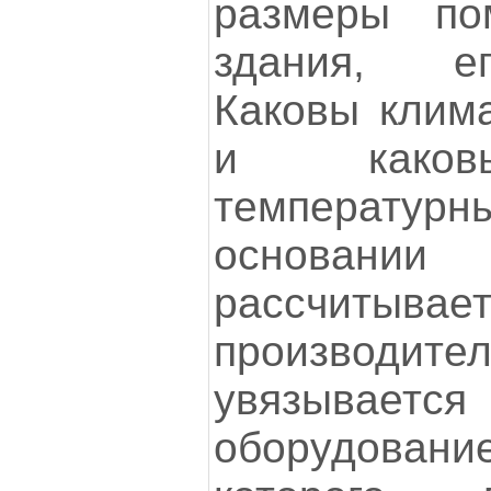
размеры по
здания, ег
Каковы клима
и каков
температур
основа
рассчитывае
производи
увязывается
оборудован