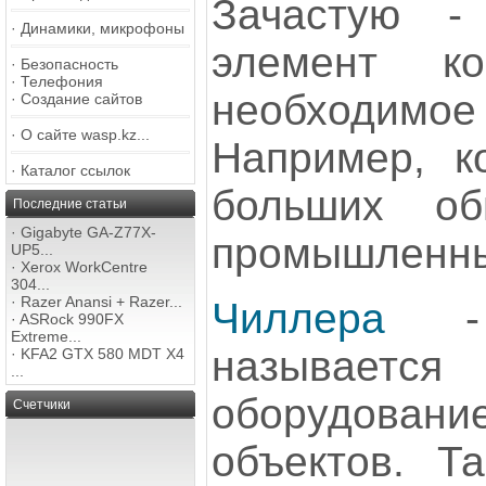
Зачастую -
·
Динамики, микрофоны
элемент к
·
Безопасность
·
Телефония
необходи
·
Создание сайтов
·
О сайте wasp.kz...
Например, к
·
Каталог ссылок
больших об
Последние статьи
·
Gigabyte GA-Z77X-
промышленны
UP5...
·
Xerox WorkCentre
304...
·
Razer Anansi + Razer...
Чиллера
- 
·
ASRock 990FX
Extreme...
называет
·
KFA2 GTX 580 MDT X4
...
оборудован
Счетчики
объектов. Т