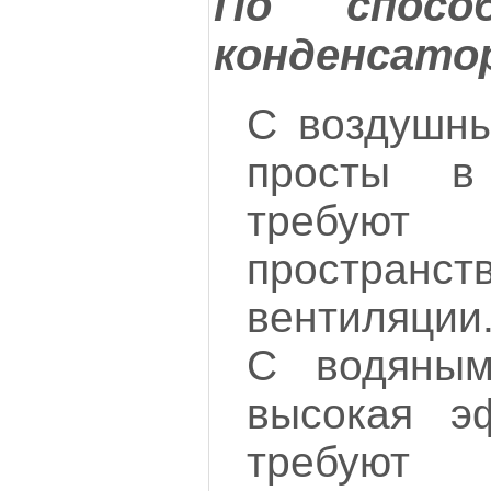
По способ
конденсато
С воздушн
просты в
требуют
простр
вентиляции
С водяным
высокая э
требуют 