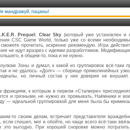
e мандражуй, пацаны!
L.K.E.R. Prequel: Clear Sky
(который уже установлен и 
рения CSC Game World, только уже со всеми необходим
сможете прочитать, искренне рекомендую. Игра действит
ия не идут вразрез с идеями разработчиков. Модификация 
ольшего, в общем-то, пока и не нужно.
коулкам Зоны и думал, к какой из группировок всё-таки 
 так и не удалось. «Долг» — сборище прямолинейных узко
 идеалы, но личный состав у них доверия не внушает
им фракциям, к которым в первом «Сталкере» присоединят
тся и грязными, не нужно их промывать. Наёмники и военн
ду — идеальной группировкой для меня была бы криминал
аким-то своим делам, встречает представителя враждебн
, если спешил, мог и обойти, но чаще всего всё-таки ввя
то это выгодно. При хорошей сноровке можно потратить