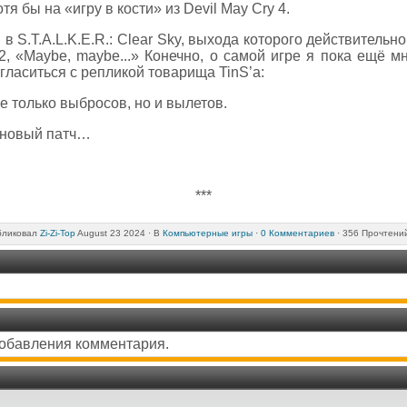
я бы на «игру в кости» из Devil Мау Cry 4.
 в S.T.A.L.K.E.R.: Clear Sky, выхода которого действитель
2, «Maybe, maybe...» Конечно, о самой игре я пока ещё м
огласиться с репликой товарища TinS’a:
е только выбросов, но и вылетов.
 новый патч…
***
бликовал
Zi-Zi-Top
August 23 2024 ·
В
Компьютерные игры
·
0 Комментариев
· 356 Прочтени
добавления комментария.