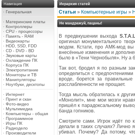
Навигация
Иерархия статей
·
Генеральная
Статьи
»
Компьютерные игры
»
H
·
Материнские платы
He мандражуй, пацаны!
·
Контроллеры
·
CPU - процессоры
В предвкушении выхода
S.T.A.
·
Память - RAM
·
Видеокарты
оригинал монументального тво
·
HDD, SSD, FDD
модом. Кстати, про АМК-мод вы 
·
CD - DVD - BD
внесённые изменения и дополнен
·
Звуковые карты
было в «Тени Чернобыля». Ну а б
·
Охлаждение ПК
·
Корпуса ПК
Так вот, бродил я по разным за
·
Электропитание
определиться с предпочтениями
·
Мониторы и ТВ
вроде, борется за правильные
·
Манипуляторы
расслабленности не прощает.
·
Ноутбуки, десктопы
·
Интернет
Тогда мысль обратилась к друг
·
Принт и скан
«Монолит», мне мои мозги нравя
·
Фото-видео
пришёл к парадоксальному выво
·
Мультимедиа
банда гопников.
·
Компьютеры - общая
·
Программное
Смотрите сами. Игрок идёт по к
·
Игры ПК
делали в таких случаях? Лично я
·
Радиодело
убивал. Почему? Да потому, ч
·
Производители