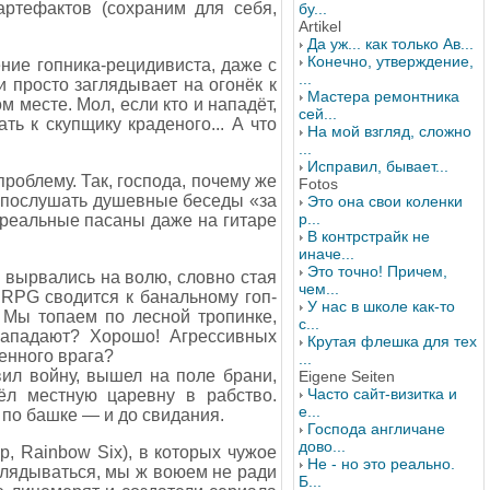
артефактов (сохраним для себя,
бу...
Artikel
Да уж... как только Ав...
Конечно, утверждение,
ние гопника-рецидивиста, даже с
...
 просто заглядывает на огонёк к
Мастера ремонтника
м месте. Мол, если кто и нападёт,
сей...
ть к скупщику краденого... А что
На мой взгляд, сложно
...
Исправил, бывает...
роблему. Так, господа, почему же
Fotos
а, послушать душевные беседы «за
Это она свои коленки
р...
 реальные пасаны даже на гитаре
В контрстрайк не
иначе...
Это точно! Причем,
и вырвались на волю, словно стая
чем...
 RPG сводится к банальному гоп-
У нас в школе как-то
 Мы топаем по лесной тропинке,
с...
 нападают? Хорошо! Агрессивных
Крутая флешка для тех
енного врага?
...
вил войну, вышел на поле брани,
Eigene Seiten
Часто сайт-визитка и
ёл местную царевну в рабство.
е...
 по башке — и до свидания.
Господа англичане
дово...
, Rainbow Six), в которых чужое
Не - но это реально.
аглядываться, мы ж воюем не ради
Б...