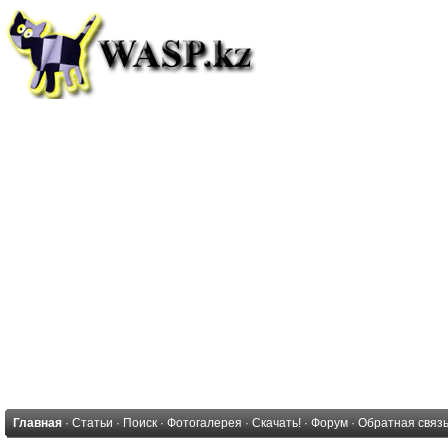
Главная
·
Статьи
·
Поиск
·
Фотогалерея
·
Скачать!
·
Форум
·
Обратная связ