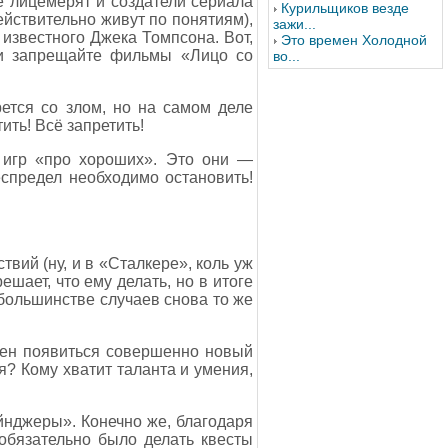
Не лицемерят и создатели сериала
Курильщиков везде
ействительно живут по понятиям),
зажи...
известного Джека Томпсона. Вот,
Это времен Холодной
 и запрещайте фильмы «Лицо со
во...
рется со злом, но на самом деле
ить! Всё запретить!
 игр «про хороших». Это они —
еспредел необходимо остановить!
вий (ну, и в «Сталкере», коль уж
ешает, что ему делать, но в итоге
 большинстве случаев снова то же
жен появиться совершенно новый
я? Кому хватит таланта и умения,
йнджеры». Конечно же, благодаря
обязательно было делать квесты