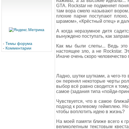
наживы, а за высокие идеалы... 
GTA. Rockstar не подменяет поня
там вора смело называют вором.
плохие парни поступают плохо
шрамом», «Крёстный отец» и дале
А когда неразумное дитя садитс
вынуждено поступать, как заправс
-
Темы форума
Как мы были слепы... Ведь эт
-
Комментарии
настоящее зло, а не Rockstar. 
Иначе очень скоро человечество п
Ладно, шутки шутками, а чего-то
он перенял некоторые черты ролев
выбор всё равно сводится к тому
самое (задания типа «пойди-прин
Чувствуется, что в самое ближ
подход к ролевому геймплею. Но 
чтобы воплотить идею в жизнь?
На моей памяти ближе всего к г
великолепным текстовым квеста