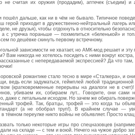
о не считая их оружия (продадим), аптечек (съедим) и 
и пошёл дальше, как ни в чём не бывало. Типичное поведе
ш герой приходит в дружественно-нейтральный лагерь или
еле, не друзья), чтобы отдохнуть в относительно безопасно
, а с утречка пораньше — похмелиться «беленькой» и топа
всем по дешёвке скинуть первому встречному.
гольной зависимости не хватает, но АМК-мод решает и эту п
м? Вам никогда не хотелось посидеть с ними вокруг костр
 рассказанные с непередаваемой экспрессией? Да что там,
ночки!
оровской романтике стало тесно в мире «Сталкера», и он
щи, ведь если задуматься, геймплей любой традиционной
вом (кратковременные перерывы на диалоги не в счет)!
нов, убиваем их, собираем лут... Говорите, они сами
о, даже с летальным исходом. Но зачем же обирать поверж
оенный трофей. Так, братцы, трофей — это когда ты объя
тандарт (а не обобрал труп!). В крайнем случае — ув
 в тёмном переулке никто войны не объявляет. Просто клац
звать только некоторые игры про спецназовцев (например
дали на складе — с тем и воюй. Нечего на чужое добро з