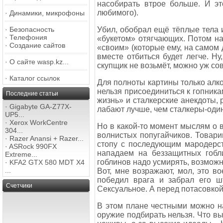
насобирать втрое больше. И эт
любимого).
·
Динамики, микрофоны
·
Безопасность
Убил, обобрал ещё тёплые тела 
·
Телефония
«букетом» отягчающих. Потом на
·
Создание сайтов
«своим» (которые ему, на самом д
вместе отбиться будет легче. Ну
·
О сайте wasp.kz...
скупщик не возьмёт, можно уж со
·
Каталог ссылок
Для полноты картины только алко
нельзя присоединиться к гопника
Последние статьи
жизнь» и сталкерские анекдоты,
·
Gigabyte GA-Z77X-
лабают лучше, чем сталкеры-оди
UP5...
·
Xerox WorkCentre
Но в какой-то момент мыслям о в
304...
волнистых попугайчиков. Товари
·
Razer Anansi + Razer...
стопу с последующим мародерст
·
ASRock 990FX
нападаем на беззащитных гобли
Extreme...
гоблинов надо усмирять, возможн
·
KFA2 GTX 580 MDT X4
...
Вот, мне возражают, мол, это в
победил врага и забрал его ш
Счетчики
Сексуальное. А перед потасовкой
В этом плане честными можно на
оружие подбирать нельзя. Что вы