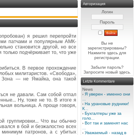
Авторизация
Логин
Пароль
опробован) я решил перепройти
ыми патчами и популярным АМК-
Вы не
ельно становится другой, но все
зарегистрированы?
только подчёркивает то, что уже
Нажмите здесь
для
регистрации.
Забыли пароль?
прибиться. В первое прохождение
Запросите новый
здесь
.
лобых милитаристов. «Свобода»,
. Зона — не Ямайка, она такой
Letzte Kommentare
News
Я уверен - именно они
ься не давали. Сам собой отпал
...
ые... Ну, тоже не то. В итоге я
На урановые рудники!
ьная вольница. А проще говоря,
К...
Бухгалтеры уже за
голо...
ой группировки... Что вы обычно
Вот так и заменят нас
зывался в бой и безжалостно всех
...
 минимум патронов, а с убитых
Уважаемый - назад в