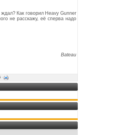
но ждал? Как говорил Heavy Gunner
ного не расскажу, её сперва надо
Bateau
й ·