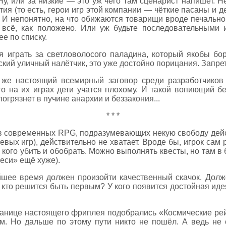
Ну, или за низкие — это уж чего там сценарист напишет. 
тия (то есть, герои игр этой компании — чёткие пасаны и д
 И непонятно, на что обижаются товарищи вроде печально 
, всё, как положено. Или уж будьте последовательными
е по списку.
я играть за светловолосого паладина, который якобы бо
кий уличный налётчик, это уже достойно порицания. Запрет
о же настоящий всемирный заговор среди разработчиков
Это на их играх дети учатся плохому. И такой вопиющий б
огрязнет в пучине анархии и беззакония...
* * *
 в современных RPG, подразумевающих некую свободу дейст
ых игр), действительно не хватает. Вроде бы, игрок сам р
, кого убить и обобрать. Можно выполнять квесты, но там в
еси» ещё хуже).
айшее время должен произойти качественный скачок. Дол
кто решится быть первым? У кого появится достойная иде
ранице настоящего фриплея подобрались «Космические ре
м. Но дальше по этому пути никто не пошёл. А ведь не 