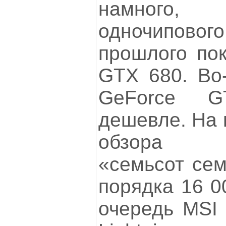
намного,
одночипов
прошлого пок
GTX 680. Во-
GeForce G
дешевле. На 
обзора Li
«семьсот сем
порядка 16 0
очередь MSI