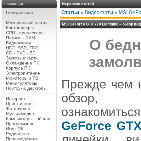
Навигация
Иерархия статей
·
Генеральная
Статьи
»
Видеокарты
»
MSI GeFo
·
Материнские платы
MSI GeForce GTX 770 Lightning – обзор ви
·
Контроллеры
·
CPU - процессоры
·
Память - RAM
О бед
·
Видеокарты
·
HDD, SSD, FDD
·
CD - DVD - BD
замолв
·
Звуковые карты
·
Охлаждение ПК
·
Корпуса ПК
·
Электропитание
·
Мониторы и ТВ
Прежде чем н
·
Манипуляторы
·
Ноутбуки, десктопы
обзор, 
·
Интернет
·
Принт и скан
ознакомиться
·
Фото-видео
·
Мультимедиа
·
Компьютеры - общая
GeForce GTX
·
Программное
·
Игры ПК
·
Радиодело
линейки ви
·
Производители