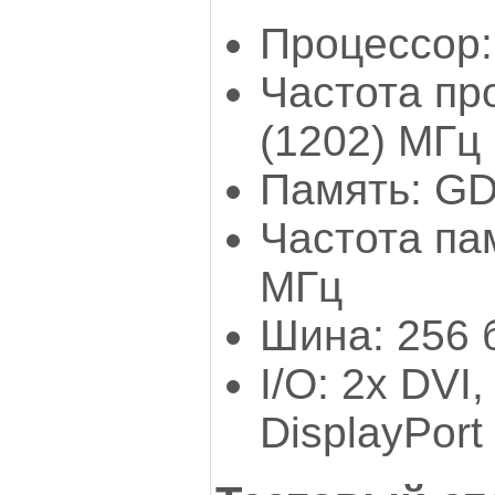
Процессор
Частота пр
(1202) МГц
Память: GD
Частота па
МГц
Шина: 256 
I/O: 2х DVI,
DisplayPort