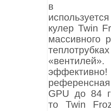
в Light
используетс
кулер Twin F
массивного р
теплотру
«вентиле
эффект
референсна
GPU до 84 г
то Twin Fro