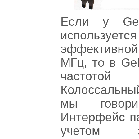
Если у Ge
используетс
эффективно
МГц, то в Ge
частото
Колоссальны
мы говор
Интерфейс па
учетом э