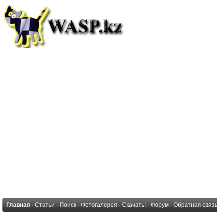
Главная
·
Статьи
·
Поиск
·
Фотогалерея
·
Скачать!
·
Форум
·
Обратная связ