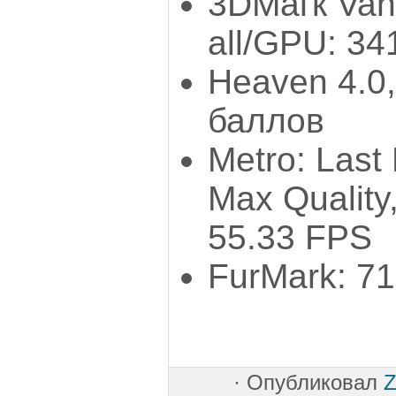
3DМагк Van
all/GPU: 3
Heaven 4.0,
баллов
Metro: Last
Max Quality
55.33 FPS
FurMark: 7
·
Опубликовал
Z