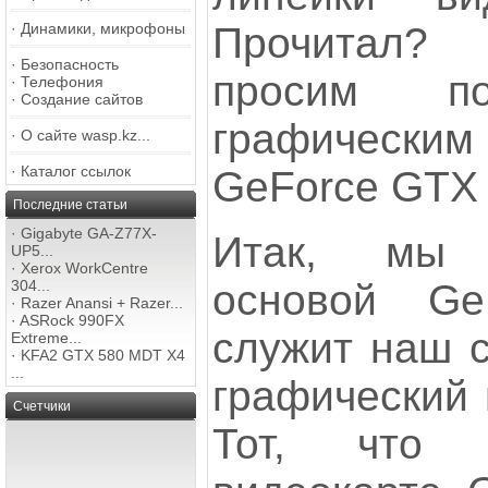
Прочитал?
·
Динамики, микрофоны
·
Безопасность
просим по
·
Телефония
·
Создание сайтов
графически
·
О сайте wasp.kz...
·
Каталог ссылок
GeForce GTX 7
Последние статьи
·
Gigabyte GA-Z77X-
Итак, мы 
UP5...
·
Xerox WorkCentre
основой G
304...
·
Razer Anansi + Razer...
·
ASRock 990FX
служит наш с
Extreme...
·
KFA2 GTX 580 MDT X4
...
графический 
Счетчики
Тот, что 