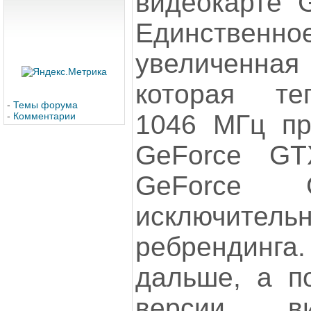
видеокарте 
Единственно
увеличенна
которая те
-
Темы форума
1046 МГц пр
-
Комментарии
GeForce GT
GeForce
исключите
ребрендинга.
дальше, а по
версии ви