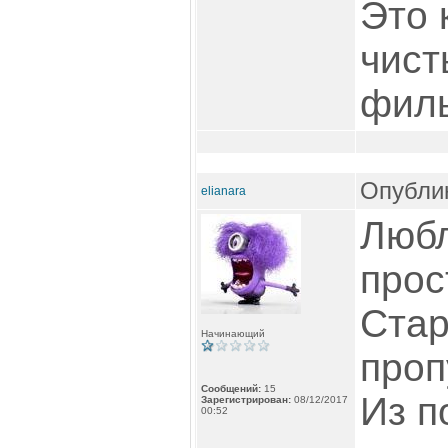
Это 
чист
фил
Опублик
elianara
Любл
прос
Стар
Начинающий
проп
Сообщений:
15
Из п
Зарегистрирован:
08/12/2017
00:52