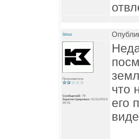
отвл
Опублик
Sirius
Неда
посм
земл
Пользователь
что 
Сообщений:
78
его 
Зарегистрирован:
01/11/2013
16:41
виде