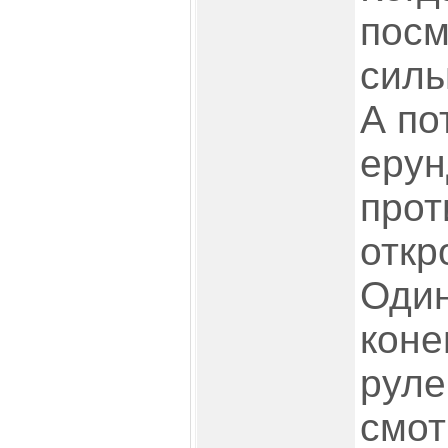
посм
силь
А по
ерун
прот
откр
Один
коне
руле
смот