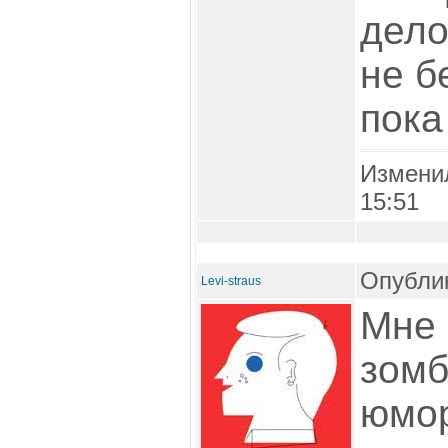
дело
не б
пока
Измени
15:51
Опублик
Levi-straus
Мне 
зомб
юмор