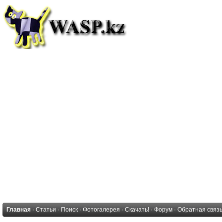
Главная
·
Статьи
·
Поиск
·
Фотогалерея
·
Скачать!
·
Форум
·
Обратная связ