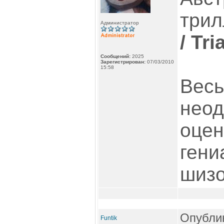
три
Администратор
/ Tri
Сообщений:
2025
Зарегистрирован:
07/03/2010
15:58
Вес
неод
оцен
гени
шиз
Опублик
Funtik