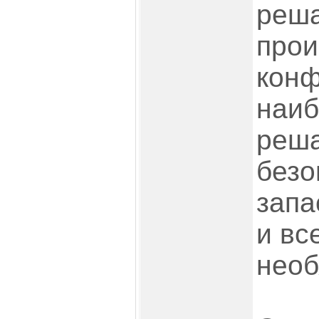
реша
прои
конф
наиб
реша
безо
запа
и вс
необ