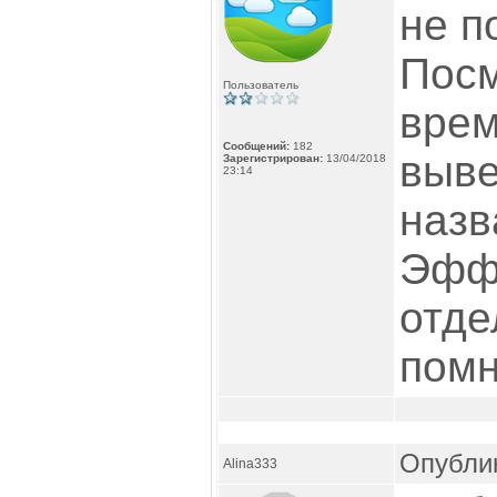
не п
Посм
Пользователь
врем
Сообщений:
182
выве
Зарегистрирован:
13/04/2018
23:14
назв
Эфф
отде
помн
Опублик
Alina333