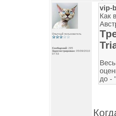
vip-
Как 
Авст
Тре
Опытный пользователь
Tri
Сообщений:
295
Зарегистрирован:
05/09/2010
07:53
Весь
оценк
до -
Когд