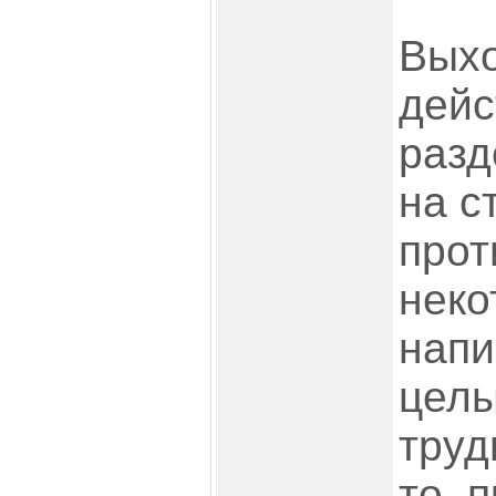
Вых
дейс
разд
на с
прот
неко
напи
цел
труд
то, 