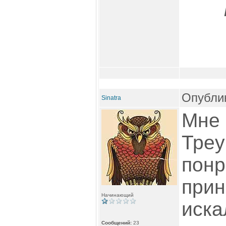
Опублик
Sinatra
Мне
Треу
понр
прин
Начинающий
иска
Сообщений:
23