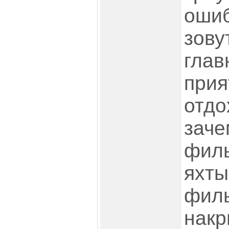
ошиб
зову
глав
прия
отдо
заче
филь
яхты
филь
накр