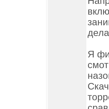
Напр
вклю
зани
дел
Я фи
смот
назо
Скач
торр
срав