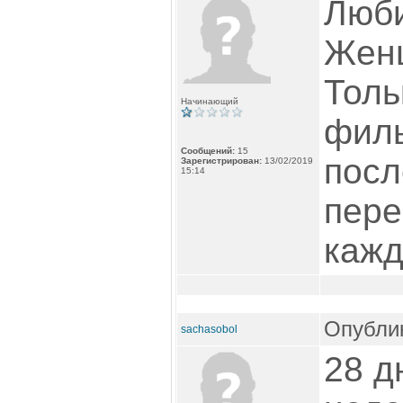
Люб
Женщ
Толь
Начинающий
филь
Сообщений:
15
посл
Зарегистрирован:
13/02/2019
15:14
пере
кажд
Опублик
sachasobol
28 д