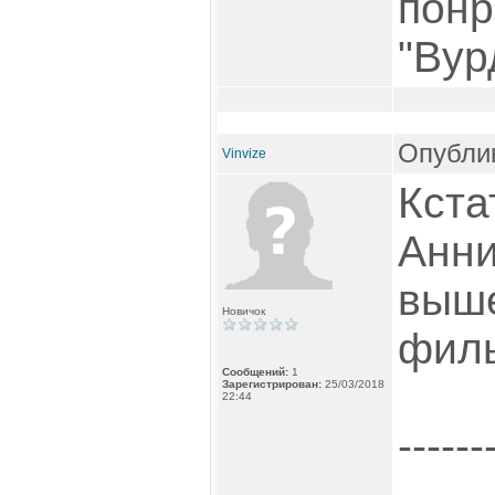
понр
"Вур
Опублик
Vinvize
Кста
Анни
выше
Новичок
филь
Сообщений:
1
Зарегистрирован:
25/03/2018
22:44
------