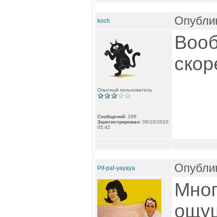
Опублик
koch
Вооб
скор
Опытный пользователь
Сообщений:
289
Зарегистрирован:
08/10/2010
05:42
Опублик
Pif-paf-yayaya
Мног
ощущ