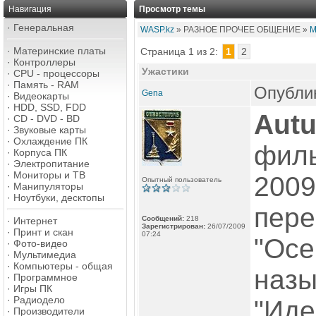
Навигация
Просмотр темы
·
Генеральная
WASP.kz
» РАЗНОЕ ПРОЧЕЕ ОБЩЕНИЕ »
М
·
Материнские платы
Страница 1 из 2:
1
2
·
Контроллеры
Ужастики
·
CPU - процессоры
·
Память - RAM
Опублик
Gena
·
Видеокарты
·
HDD, SSD, FDD
Aut
·
CD - DVD - BD
·
Звуковые карты
·
Охлаждение ПК
фил
·
Корпуса ПК
·
Электропитание
·
Мониторы и ТВ
2009
Опытный пользователь
·
Манипуляторы
·
Ноутбуки, десктопы
пере
Сообщений:
218
·
Интернет
Зарегистрирован:
26/07/2009
·
Принт и скан
07:24
"Осе
·
Фото-видео
·
Мультимедиа
·
Компьютеры - общая
наз
·
Программное
·
Игры ПК
·
Радиодело
"Иде
·
Производители