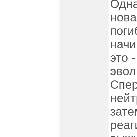
Одна
нова
поги
начи
это 
эвол
Спер
нейт
зате
реаг