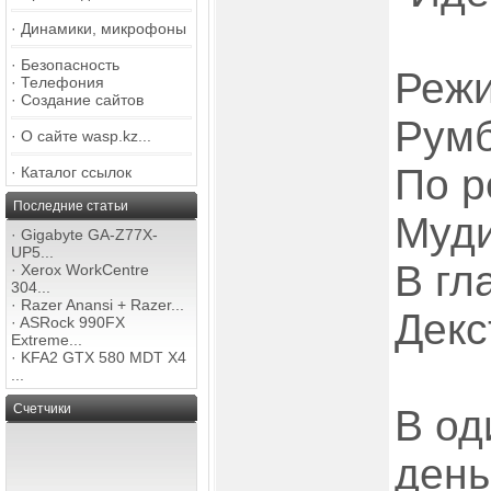
·
Динамики, микрофоны
·
Безопасность
Режи
·
Телефония
·
Создание сайтов
Рум
·
О сайте wasp.kz...
По р
·
Каталог ссылок
Последние статьи
Муд
·
Gigabyte GA-Z77X-
UP5...
В гл
·
Xerox WorkCentre
304...
·
Razer Anansi + Razer...
Декс
·
ASRock 990FX
Extreme...
·
KFA2 GTX 580 MDT X4
...
Счетчики
В од
день