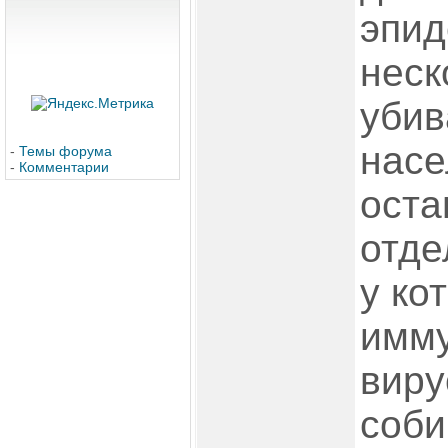
эпид
неск
убив
насе
-
Темы форума
-
Комментарии
оста
отде
у ко
имму
виру
соби