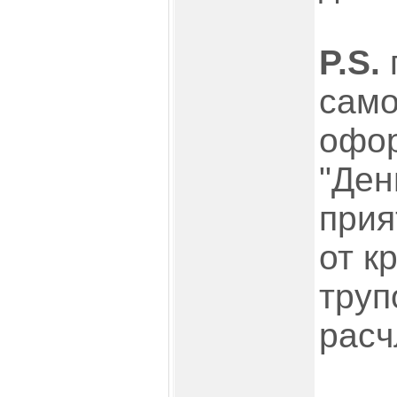
P.S.
само
офо
"Ден
прия
от к
труп
расч