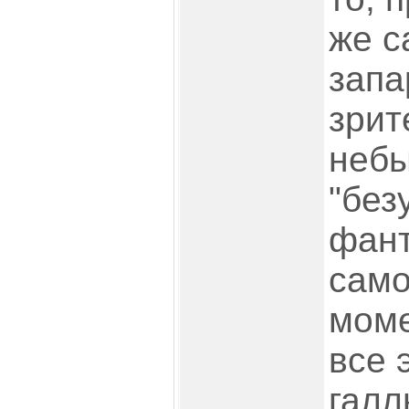
же с
запа
зрит
неб
"без
фант
само
моме
все 
галл