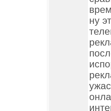
врем
ну э
теле
рек
посл
испо
рекл
ужас
онла
инте