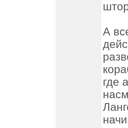
штор
А вс
дейс
разв
кора
где 
нас
Ланг
начи