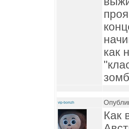
выжи
проя
конц
начи
как 
"кла
зомб
Опублик
vip-bomzh
Как 
Авст