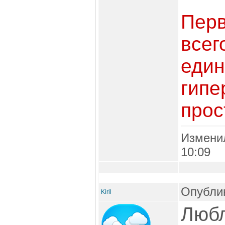
Перв
всег
един
гипе
прос
Измени
10:09
Опублик
Kiril
Любл