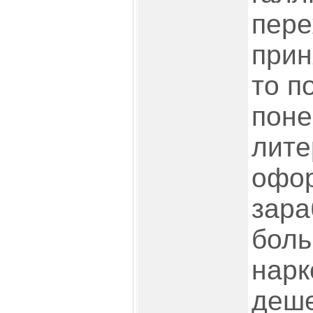
пере
прин
то п
поне
лите
офо
зара
боль
нарк
деше