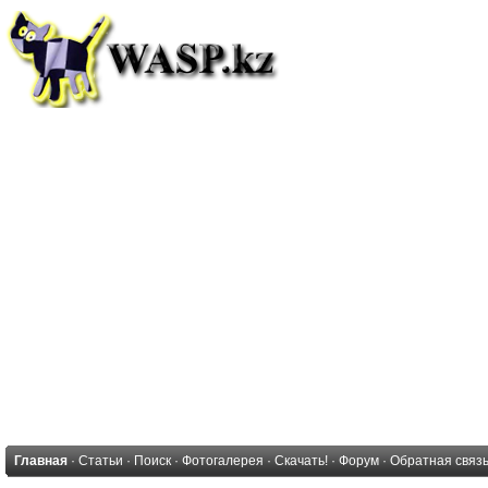
Главная
·
Статьи
·
Поиск
·
Фотогалерея
·
Скачать!
·
Форум
·
Обратная связ