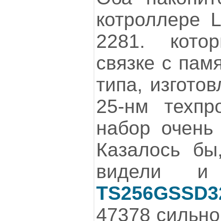
котроллере L
2281. кото
связке с пам
типа, изгото
25-нм техпр
набор очень
Казалось бы
видели
TS256GSSD3
47378 сильно 