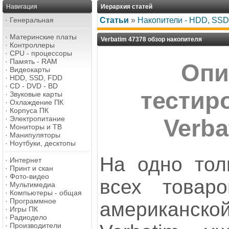
Навигация
Иерархия статей
·
Генеральная
Статьи
»
Накопители - HDD, SSD,
·
Материнские платы
Verbatim 47378 обзор накопителя
·
Контроллеры
·
CPU - процессоры
·
Память - RAM
Опи
·
Видеокарты
·
HDD, SSD, FDD
·
CD - DVD - BD
тестир
·
Звуковые карты
·
Охлаждение ПК
·
Корпуса ПК
·
Электропитание
Verba
·
Мониторы и ТВ
·
Манипуляторы
·
Ноутбуки, десктопы
На одно тол
·
Интернет
·
Принт и скан
·
Фото-видео
всех товаро
·
Мультимедиа
·
Компьютеры - общая
·
Программное
американс
·
Игры ПК
·
Радиодело
·
Производители