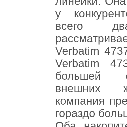
линейки. Она
у конкурен
всего два
рассматр
Verbatim 473
Verbatim 4
большей е
внешних ж
компания пре
гораздо боль
Оба накопит