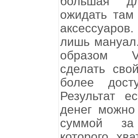
большая д
ожидать там
аксессуаров.
лишь мануал.
образом V
сделать сво
более дост
Результат е
денег можно
суммой за
которого хва