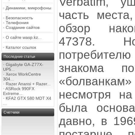
Verbatim, 
·
Динамики, микрофоны
часть места,
·
Безопасность
·
Телефония
обзор нако
·
Создание сайтов
47378. Но
·
О сайте wasp.kz...
·
Каталог ссылок
потребителю 
Последние статьи
знакома п
·
Gigabyte GA-Z77X-
UP5...
·
Xerox WorkCentre
«болванкам»
304...
·
Razer Anansi + Razer...
·
ASRock 990FX
несмотря на 
Extreme...
·
KFA2 GTX 580 MDT X4
...
была основ
Счетчики
давно, в 196
постарше 