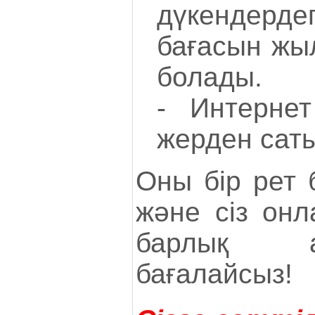
дүкендерде
бағасын жы
болады.
- Интернет
жерден саты
Оны бір рет 
және сіз онл
барлық ар
бағалайсыз!