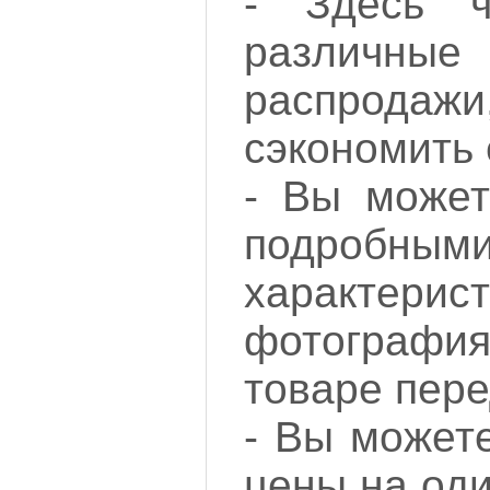
- Здесь ч
различ
распродаж
сэкономить
- Вы может
подробным
характерист
фотография
товаре пере
- Вы может
цены на оди