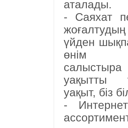
аталады.
- Саяхат п
жоғалтудың
үйден шықп
өнім си
салыстыр
уақытты 
уақыт, біз б
- Интернет
ассортим