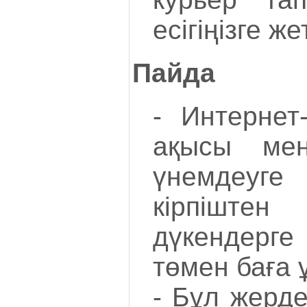
есігіңізге же
Пайда
- Интернет
ақысы мен
үнемдеуг
кірпішт
дүкендерг
төмен баға 
- Бұл жерде