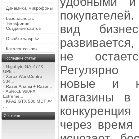
удобными и
·
Динамики, микрофоны
покупателей.
·
Безопасность
·
Телефония
вид бизнес
·
Создание сайтов
развивается,
·
О сайте wasp.kz...
·
Каталог ссылок
не остает
Последние статьи
Регулярно 
·
Gigabyte GA-Z77X-
UP5...
·
Xerox WorkCentre
новые и н
304...
·
Razer Anansi + Razer...
·
ASRock 990FX
магазины в К
Extreme...
·
KFA2 GTX 580 MDT X4
...
конкуренция
Счетчики
через время 
исчезает бес