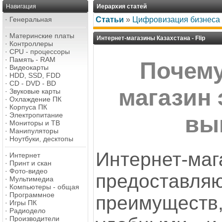
Навигация
Иерархия статей
·
Генеральная
Статьи
»
Цифровизация бизнеса
·
Материнские платы
Интернет-магазины Казахстана - Flip
·
Контроллеры
·
CPU - процессоры
·
Память - RAM
Почему
·
Видеокарты
·
HDD, SSD, FDD
·
CD - DVD - BD
магазин 
·
Звуковые карты
·
Охлаждение ПК
·
Корпуса ПК
·
Электропитание
вы
·
Мониторы и ТВ
·
Манипуляторы
·
Ноутбуки, десктопы
Интернет-маг
·
Интернет
·
Принт и скан
·
Фото-видео
предост
·
Мультимедиа
·
Компьютеры - общая
·
Программное
преимущест
·
Игры ПК
·
Радиодело
·
Производители