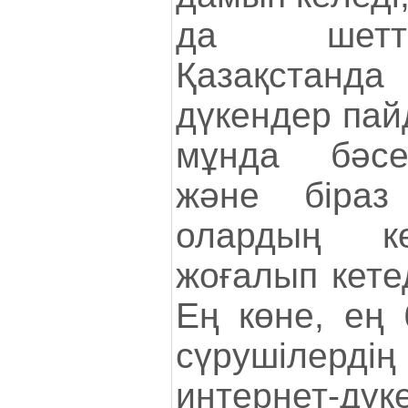
да шетт
Қазақстанд
дүкендер пайд
мұнда бәсе
және біраз
олардың көп
жоғалып кетед
Ең көне, ең 
сүрушілерді
интернет