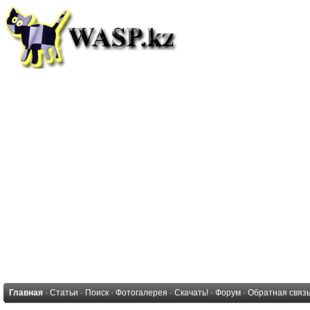
Главная
·
Статьи
·
Поиск
·
Фотогалерея
·
Скачать!
·
Форум
·
Обратная связ