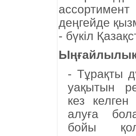
ассортимент
деңгейде қыз
- бүкіл Қазақс
Ыңғайлылы
- Тұрақты 
уақытын ре
кез келген
алуға бол
бойы қол