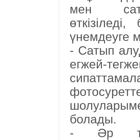
мен сат
өткізіледі,
үнемдеуге м
- Сатып алу
егжей-тегже
сипаттамал
фотосуре
шолулары
болады.
- Әр түр