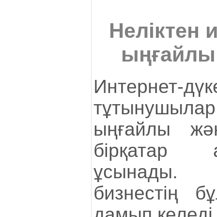
Неліктен 
ыңғайлы 
Интернет-дүк
тұтынушыл
ыңғайлы жән
бірқатар а
ұсынады. 
бизнестің б
дамып келеді,