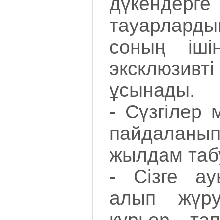
дүкендер
тауарларды
соның іші
эксклюзи
ұсынады.
- Сүзгілер 
пайдаланып
жылдам таб
- Сізге а
алып жүру
курьер тап