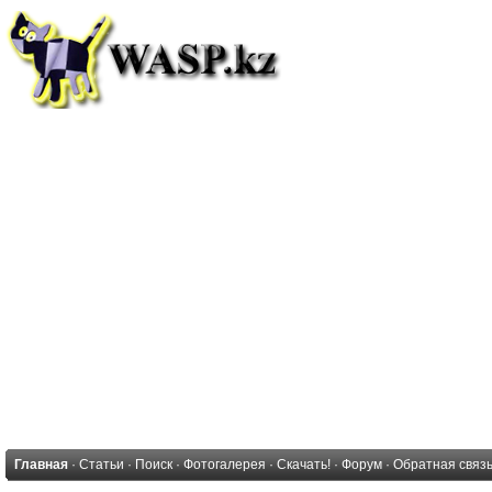
Главная
·
Статьи
·
Поиск
·
Фотогалерея
·
Скачать!
·
Форум
·
Обратная связ