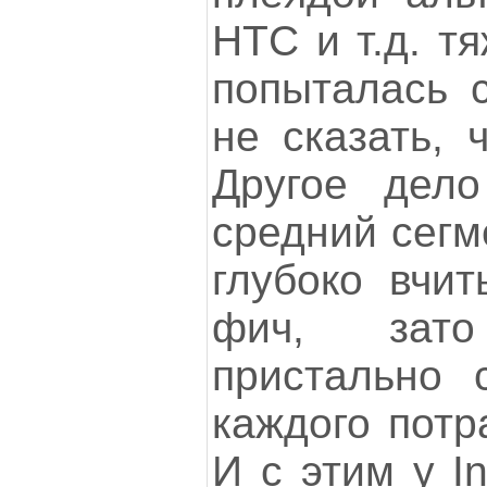
НТС и т.д. т
попыталась с
не сказать, 
Другое дел
средний сегм
глубоко вчит
фич, зат
пристально 
каждого потр
И с этим у In