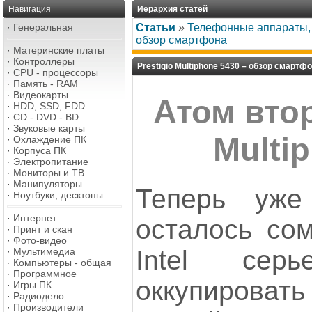
Навигация
Иерархия статей
·
Генеральная
Статьи
»
Телефонные аппараты, 
обзор смартфона
·
Материнские платы
·
Контроллеры
Prestigio Multiphone 5430 – обзор смартф
·
CPU - процессоры
·
Память - RAM
·
Видеокарты
Атом втор
·
HDD, SSD, FDD
·
CD - DVD - BD
·
Звуковые карты
Multi
·
Охлаждение ПК
·
Корпуса ПК
·
Электропитание
·
Мониторы и ТВ
·
Манипуляторы
Теперь уж
·
Ноутбуки, десктопы
·
Интернет
осталось сом
·
Принт и скан
·
Фото-видео
Intel серь
·
Мультимедиа
·
Компьютеры - общая
·
Программное
оккупировать
·
Игры ПК
·
Радиодело
·
Производители