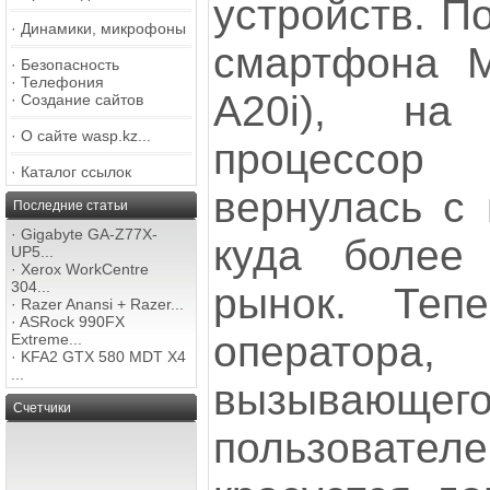
устройств. П
·
Динамики, микрофоны
смартфона M
·
Безопасность
·
Телефония
A20i), на
·
Создание сайтов
·
О сайте wasp.kz...
процессор 
·
Каталог ссылок
вернулась с
Последние статьи
·
Gigabyte GA-Z77X-
куда более
UP5...
·
Xerox WorkCentre
304...
рынок. Теп
·
Razer Anansi + Razer...
·
ASRock 990FX
операто
Extreme...
·
KFA2 GTX 580 MDT X4
...
вызывающего 
Счетчики
пользовател