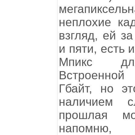
мегапиксел
неплохие кад
взгляд, ей з
и пяти, есть 
Мпикс для
Встроенной
Гбайт, но эт
наличием с
прошлая м
напомню,