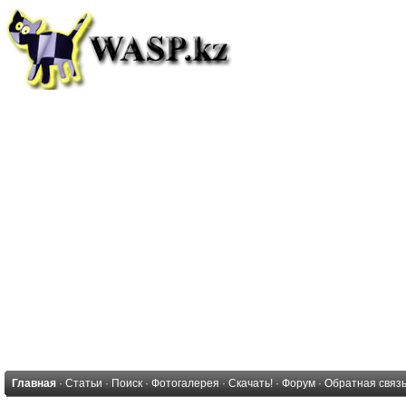
Главная
·
Статьи
·
Поиск
·
Фотогалерея
·
Скачать!
·
Форум
·
Обратная связ