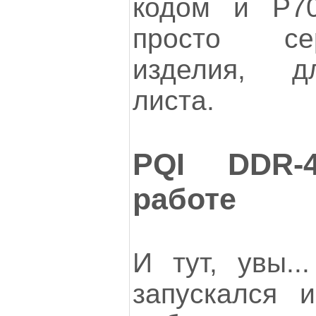
кодом и P70
просто се
изделия, д
листа.
PQI DDR-
работе
И тут, увы..
запускался 