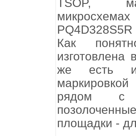
TSOP, ма
микросхем
PQ4D328S5R
Как понят
изготовлена в
же есть 
маркировк
рядом с
позолочен
площадки - д