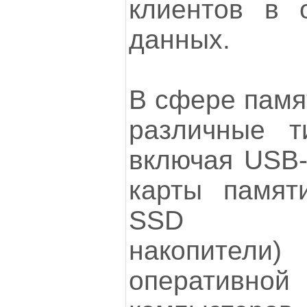
клиентов в 
данных.
В сфере памя
различные т
включая USB-
карты памят
SSD (тв
накопите
оперативн