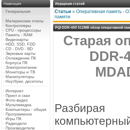
Навигация
Иерархия статей
·
Генеральная
Статьи
»
Оперативная память - О
памяти
·
Материнские платы
·
Контроллеры
PQI DDR-400 512MB обзор оперативной па
·
CPU - процессоры
·
Память - RAM
Старая о
·
Видеокарты
·
HDD, SSD, FDD
·
CD - DVD - BD
DDR-4
·
Звуковые карты
·
Охлаждение ПК
·
Корпуса ПК
MDA
·
Электропитание
·
Мониторы и ТВ
·
Манипуляторы
·
Ноутбуки, десктопы
·
Интернет
·
Принт и скан
·
Фото-видео
Разбира
·
Мультимедиа
·
Компьютеры - общая
·
Программное
компьютерны
·
Игры ПК
·
Радиодело
·
Производители