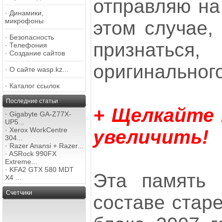
отправляю на 
·
Динамики,
микрофоны
этом случае, 
·
Безопасность
признаться
·
Телефония
·
Создание сайтов
оригинального 
·
О сайте wasp.kz...
·
Каталог ссылок
Последние статьи
+ Щелкайте
·
Gigabyte GA-Z77X-
UP5...
·
Xerox WorkCentre
увеличить!
304...
·
Razer Anansi + Razer...
·
ASRock 990FX
Extreme...
·
KFA2 GTX 580 MDT
Эта память 
X4 ...
Счетчики
составе старе