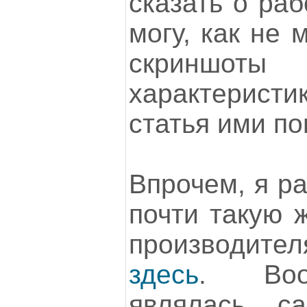
сказать о раб
могу, как не 
скринш
характеристик
статья ими по
Впрочем, я р
почти такую ж
производи
здесь
. Воо
являлась с