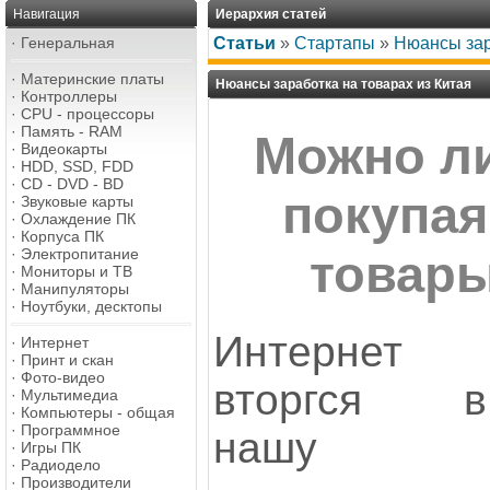
Навигация
Иерархия статей
·
Генеральная
Статьи
»
Стартапы
»
Нюансы зар
·
Материнские платы
Нюансы заработка на товарах из Китая
·
Контроллеры
·
CPU - процессоры
·
Память - RAM
Можно ли
·
Видеокарты
·
HDD, SSD, FDD
·
CD - DVD - BD
покупая
·
Звуковые карты
·
Охлаждение ПК
·
Корпуса ПК
·
Электропитание
товары
·
Мониторы и ТВ
·
Манипуляторы
·
Ноутбуки, десктопы
Интернет
·
Интернет
·
Принт и скан
·
Фото-видео
вторгся в
·
Мультимедиа
·
Компьютеры - общая
·
Программное
нашу
·
Игры ПК
·
Радиодело
·
Производители