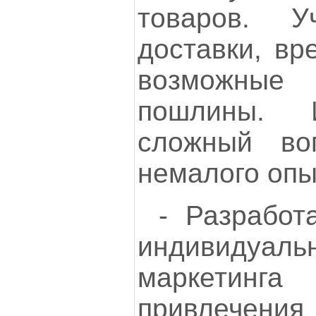
товаров. У
доставки, вр
возможны
пошлины. 
сложный во
немалого опы
- Разработ
индивидуал
маркетинг
привлечени