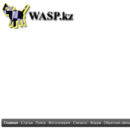
Главная
·
Статьи
·
Поиск
·
Фотогалерея
·
Скачать!
·
Форум
·
Обратная связ