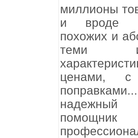
миллионы тов
и вроде б
похожих и аб
теми и
характеристи
ценами, с
поправкам
надежный
помощни
профессион