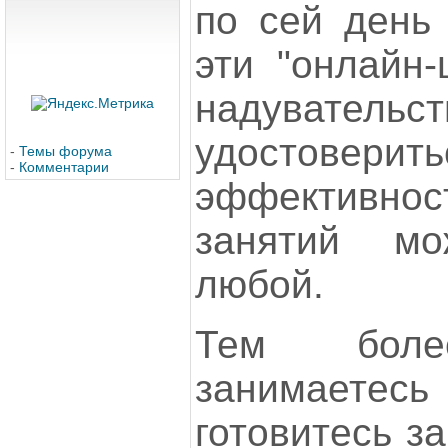
по сей день 
эти "онлайн-
надувате
удосто
-
Темы форума
-
Комментарии
эффективно
занятий мо
любой.
Тем бол
занимаете
готовитесь з