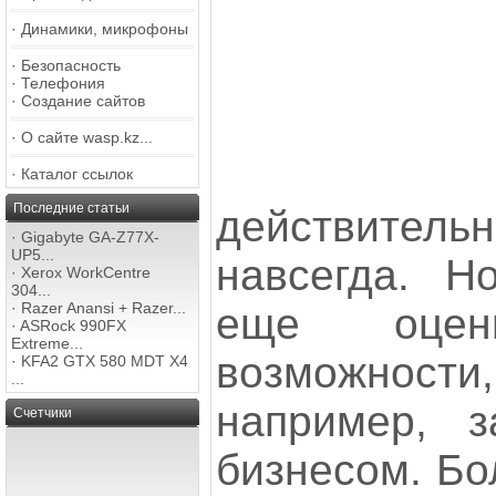
·
Динамики, микрофоны
·
Безопасность
·
Телефония
·
Создание сайтов
·
О сайте wasp.kz...
·
Каталог ссылок
Последние статьи
действитель
·
Gigabyte GA-Z77X-
UP5...
навсегда. Н
·
Xerox WorkCentre
304...
·
Razer Anansi + Razer...
еще оце
·
ASRock 990FX
Extreme...
возможности
·
KFA2 GTX 580 MDT X4
...
например, з
Счетчики
бизнесом. Бо