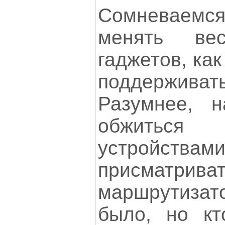
Сомневаемся
менять ве
гаджетов, как
поддерживать
Разумнее, н
обжить
устройств
присмат
маршрутизато
было, но кт