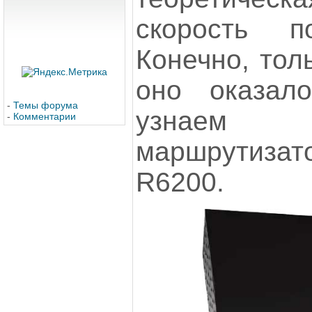
скорость п
Конечно, тол
оно оказало
-
Темы форума
узнаем 
-
Комментарии
маршрутиз
R6200.