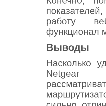
Конечно, по
показателе
работу ве
функционал 
Выводы
Насколько у
Netgear 
рассматриват
маршрутиз
сильно отлич