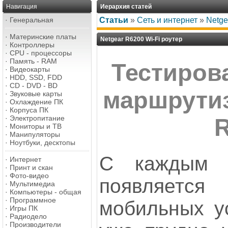
Навигация
Иерархия статей
·
Генеральная
Статьи
»
Сеть и интернет
»
Netge
·
Материнские платы
Netgear R6200 Wi-Fi роутер
·
Контроллеры
·
CPU - процессоры
·
Память - RAM
Тестиров
·
Видеокарты
·
HDD, SSD, FDD
·
CD - DVD - BD
маршрутиз
·
Звуковые карты
·
Охлаждение ПК
·
Корпуса ПК
·
Электропитание
·
Мониторы и ТВ
·
Манипуляторы
·
Ноутбуки, десктопы
С каждым 
·
Интернет
·
Принт и скан
·
Фото-видео
появляетс
·
Мультимедиа
·
Компьютеры - общая
·
Программное
мобильных ус
·
Игры ПК
·
Радиодело
·
Производители