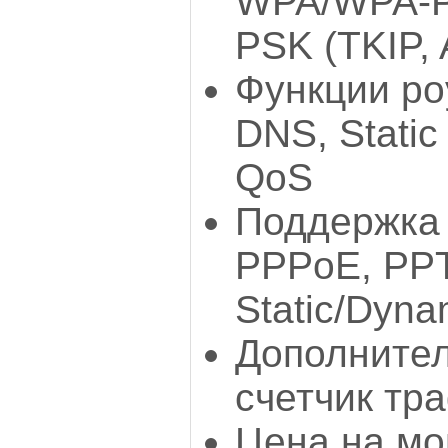
WPA/WPA-P
PSK (TKIP,
Функции ро
DNS, Static
QoS
Поддержка 
PPPoE, PPT
Static/Dyna
Дополните
счетчик тр
Цена на мо