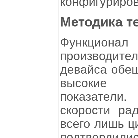
конфигуриров
Методика т
Функц
производит
девайса обещ
высокие
показатели.
скорости рад
всего лишь ц
подтверди