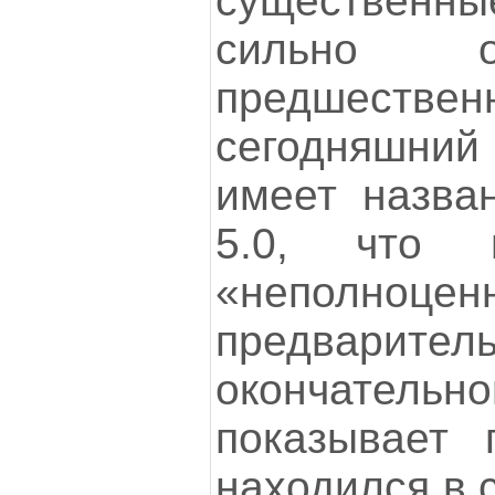
существенн
сильно о
предшествен
сегодняшни
имеет назван
5.0, что 
«неполноцен
предвари
окончатель
показывает п
находился в с