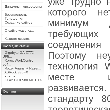
уже трудно н
·
Динамики, микрофоны
которого н
·
Безопасность
·
Телефония
минимум д
·
Создание сайтов
требующих
·
О сайте wasp.kz...
·
Каталог ссылок
соединения
Последние статьи
Поэтому неу
·
Gigabyte GA-Z77X-
UP5...
·
Xerox WorkCentre
технология W
304...
·
Razer Anansi + Razer...
·
ASRock 990FX
месте и
Extreme...
·
KFA2 GTX 580 MDT X4
...
развивается.
Счетчики
стандарту 8
теоретическ