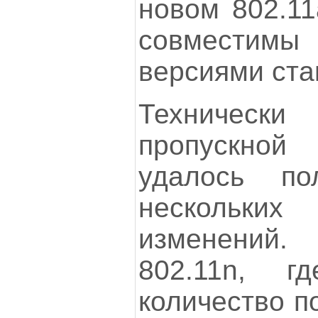
новом 802.11
совмести
версиями ста
Техническ
пропускно
удалось по
нескольки
изменений.
802.11n, г
количество п