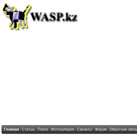
Главная
·
Статьи
·
Поиск
·
Фотогалерея
·
Скачать!
·
Форум
·
Обратная связ