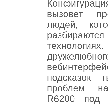
Конфигура
вызовет п
людей, кот
разбирают
технологи
дружелюбн
вебинтерфей
подсказок 
проблем на
R6200 под 