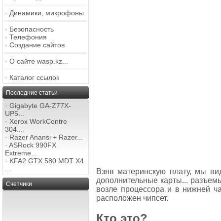
·
Динамики, микрофоны
·
Безопасность
·
Телефония
·
Создание сайтов
·
О сайте wasp.kz...
·
Каталог ссылок
Последние статьи
·
Gigabyte GA-Z77X-
UP5...
·
Xerox WorkCentre
304...
·
Razer Anansi + Razer...
·
ASRock 990FX
Extreme...
·
KFA2 GTX 580 MDT X4
...
Взяв материнскую плату, мы ви
дополнительные карты... разъемы
Счетчики
возле процессора и в нижней час
расположен чипсет.
Кто это?