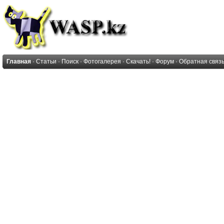
Главная
·
Статьи
·
Поиск
·
Фотогалерея
·
Скачать!
·
Форум
·
Обратная связ