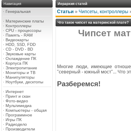
Навигация
Иерархия статей
·
Генеральная
Статьи
»
Чипсеты, контроллеры
·
Материнские платы
Что такое чипсет на материнской плате?
·
Контроллеры
Чипсет мат
·
CPU - процессоры
·
Память - RAM
·
Видеокарты
·
HDD, SSD, FDD
·
CD - DVD - BD
·
Звуковые карты
·
Охлаждение ПК
·
Корпуса ПК
Многие люди, имеющие отношени
·
Электропитание
"северный - южный мост"... Что э
·
Мониторы и ТВ
·
Манипуляторы
·
Ноутбуки, десктопы
Разберемся!
·
Интернет
·
Принт и скан
·
Фото-видео
·
Мультимедиа
·
Компьютеры - общая
·
Программное
·
Игры ПК
·
Радиодело
·
Производители