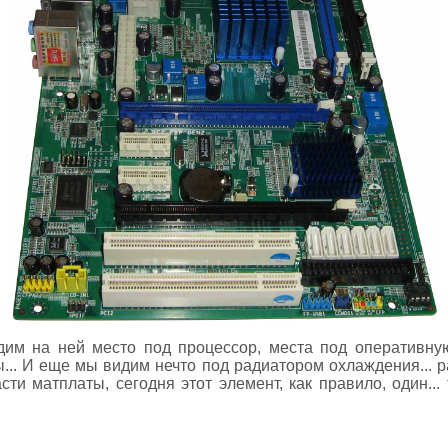
дим на ней место под процессор, места под оперативную
... И еще мы видим нечто под радиатором охлаждения... 
ти матплаты, сегодня этот элемент, как правило, один..