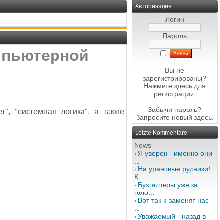
Авторизация
Логин
Пароль
омпьютерной
Вы не
зарегистрированы?
Нажмите здесь
для
регистрации.
Забыли пароль?
", "системная логика", а также
Запросите новый
здесь
.
Letzte Kommentare
News
Я уверен - именно они
...
На урановые рудники!
К...
Бухгалтеры уже за
голо...
Вот так и заменят нас
...
Уважаемый - назад в