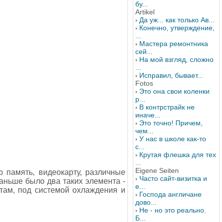
бу...
Artikel
Да уж... как только Ав...
Конечно, утверждение,
...
Мастера ремонтника
сей...
На мой взгляд, сложно
...
Исправил, бывает...
Fotos
Это она свои коленки
р...
В контрстрайк не
иначе...
Это точно! Причем,
чем...
У нас в школе как-то
с...
Крутая флешка для тех
...
Eigene Seiten
 память, видеокарту, различные
Часто сайт-визитка и
раньше было два таких элемента -
е...
. там, под системой охлаждения и
Господа англичане
дово...
Не - но это реально.
Б...