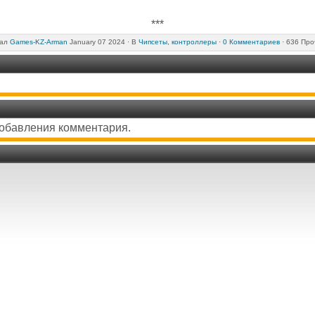
***
вал
Games-KZ-Arman
January 07 2024 ·
В
Чипсеты, контроллеры
·
0 Комментариев
· 636 Про
добавления комментария.