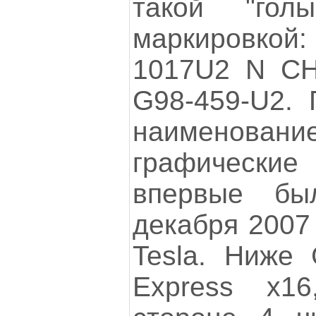
такой "гол
маркировкой
1017U2 N C
G98-459-U2. 
наименова
графическ
впервые б
декабря 2007 
Tesla. Ниже
Express x1