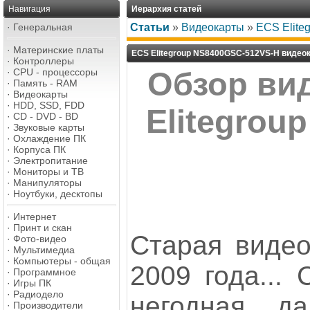
Навигация
Иерархия статей
·
Генеральная
Статьи
»
Видеокарты
»
ECS Elite
·
Материнские платы
ECS Elitegroup NS8400GSC-512VS-H видео
·
Контроллеры
·
CPU - процессоры
Обзор ви
·
Память - RAM
·
Видеокарты
·
HDD, SSD, FDD
Elitegrou
·
CD - DVD - BD
·
Звуковые карты
·
Охлаждение ПК
·
Корпуса ПК
·
Электропитание
·
Мониторы и ТВ
·
Манипуляторы
·
Ноутбуки, десктопы
·
Интернет
·
Принт и скан
Старая видеок
·
Фото-видео
·
Мультимедиа
·
Компьютеры - общая
2009 года... 
·
Программное
·
Игры ПК
·
Радиодело
негодная, д
·
Производители