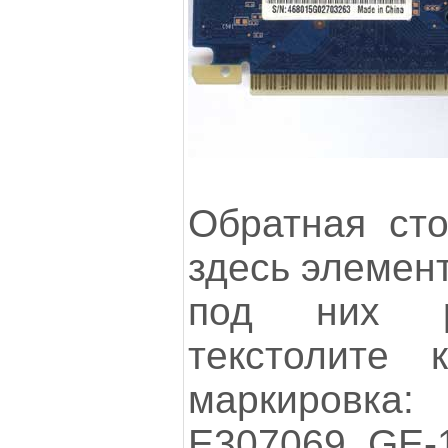
Обратная сто
здесь элемент
под них р
текстолите 
маркировка
E307069 GE-1