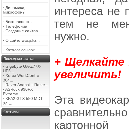
интереса не п
·
Динамики,
микрофоны
тем не мен
·
Безопасность
·
Телефония
·
Создание сайтов
нужно.
·
О сайте wasp.kz...
·
Каталог ссылок
+ Щелкайте
Последние статьи
·
Gigabyte GA-Z77X-
увеличить!
UP5...
·
Xerox WorkCentre
304...
·
Razer Anansi + Razer...
·
ASRock 990FX
Extreme...
Эта видеокар
·
KFA2 GTX 580 MDT
X4 ...
сравните
Счетчики
картонн