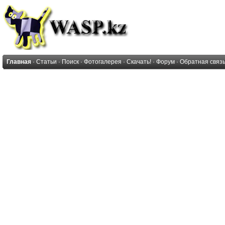
Главная
·
Статьи
·
Поиск
·
Фотогалерея
·
Скачать!
·
Форум
·
Обратная связ