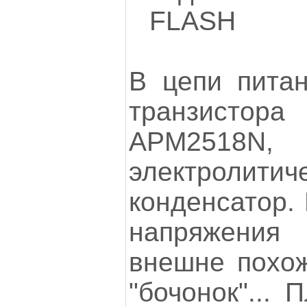
FLASH
В цепи пита
транзисто
APM2518N
электролитич
конденсатор.
напряжения
внешне похож
"бочонок"... 