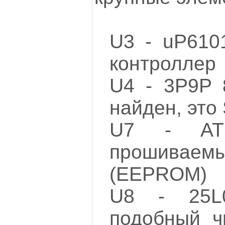
U3 - uP610
контроллер
U4 - 3P9P 
найден, это
U7 - AT
прошивае
(EEPROM)
U8 - 25L
подобный 