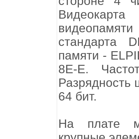
стороне 4 ч
Видеокарт
видеопамя
стандарта D
памяти - ELP
8E-E. Част
Разрядность 
64 бит.
На плате 
крупные элем