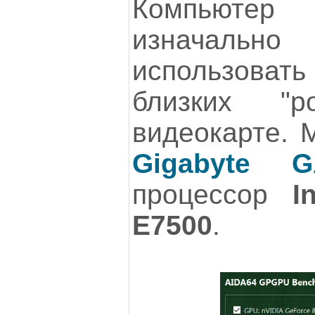
Компьютер
изначальн
использова
близких "р
видеокарте. 
Gigabyte G
процессор
I
E7500
.