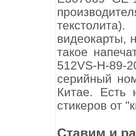
производ
текстолита).
видеокарты, н
такое напеча
512VS-H-89-2
серийный ном
Китае. Есть 
стикеров от "к
Ставим и р