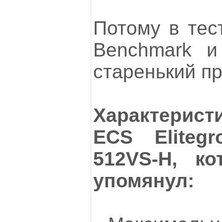
Потому в те
Benchmark и
старенький пр
Характерис
ECS Eliteg
512VS-H, к
упомянул: