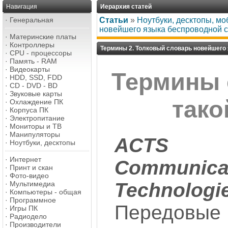
Навигация
Иерархия статей
·
Генеральная
Статьи
»
Ноутбуки, десктопы, м
новейшего языка беспроводной 
·
Материнские платы
·
Контроллеры
Термины 2. Толковый словарь новейшего
·
CPU - процессоры
·
Память - RAM
·
Видеокарты
Термины с
·
HDD, SSD, FDD
·
CD - DVD - BD
·
Звуковые карты
тако
·
Охлаждение ПК
·
Корпуса ПК
·
Электропитание
·
Мониторы и ТВ
·
Манипуляторы
ACTS 
·
Ноутбуки, десктопы
·
Интернет
Communica
·
Принт и скан
·
Фото-видео
Technologie
·
Мультимедиа
·
Компьютеры - общая
·
Программное
Передовые
·
Игры ПК
·
Радиодело
·
Производители