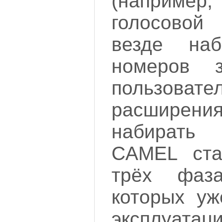
(наприме
голосово
везде на
номеров з
пользоват
расширения
набирать
CAMEL ста
трёх фаз
которых уж
эксплуатац