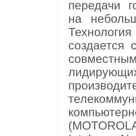
передачи г
на небольш
Технолог
создается 
совместн
лидирующи
производит
телеком
компьютер
(MOTOROLA,