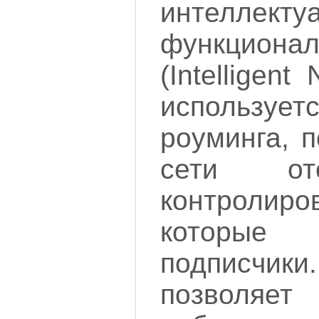
интеллекту
функционал
(Intelligen
использу
роуминга, 
сети от
контролир
которые
подписч
позволя