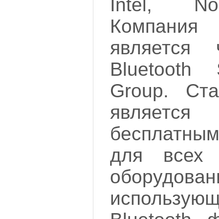
Intel, No
Компани
является 
Bluetooth 
Group. Ста
являетс
бесплатны
для всех 
оборудован
использу