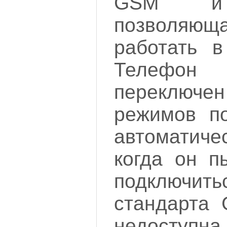
GSM и 
позволяю
работать в
Телефон
переключ
режимов п
автомати
когда он п
подключ
стандарта 
недосту