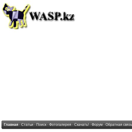
Главная
·
Статьи
·
Поиск
·
Фотогалерея
·
Скачать!
·
Форум
·
Обратная связ