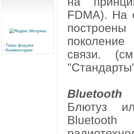
на принц
FDMA). На 
постро
поколение
-
Темы форума
-
Комментарии
связи. (с
"Стандарты"
Bluetooth
Блютуз и
Blueto
радиотехн