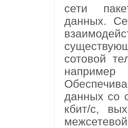
сети паке
данных. С
взаимод
существу
сотовой те
например
Обеспечи
данных со 
кбит/с, вы
межсетевой