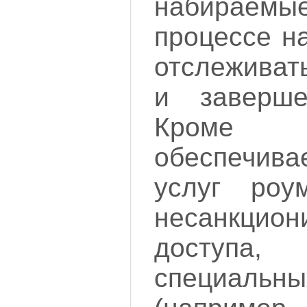
набирае
процессе н
отслеживат
и заверше
Кроме 
обеспечив
услуг роум
несанкцион
досту
специал