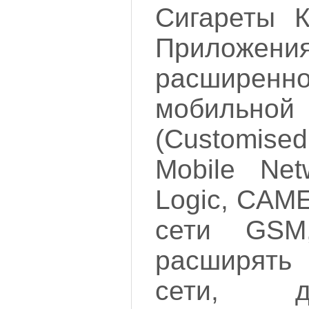
Сигареты К
Прило
расширенно
мобиль
(Customised
Mobile Net
Logic, CAME
сети GSM
расширят
сети, д