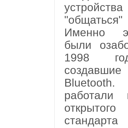
устройс
"общаться"
Именно э
были озаб
1998 го
создавши
Bluetoo
работали 
открытого
стандарта