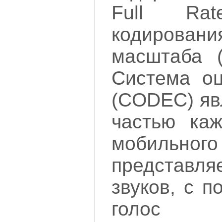
Full Ra
кодирован
масштаба (
Система оц
(CODEC) яв
частью каж
мобильного
представля
звуков, с 
голос 