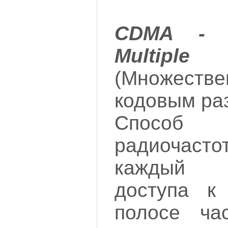
CDMA - C
Multip
(Множеств
кодовым ра
Способ и
радиочасто
каждый 
доступа к
полосе час