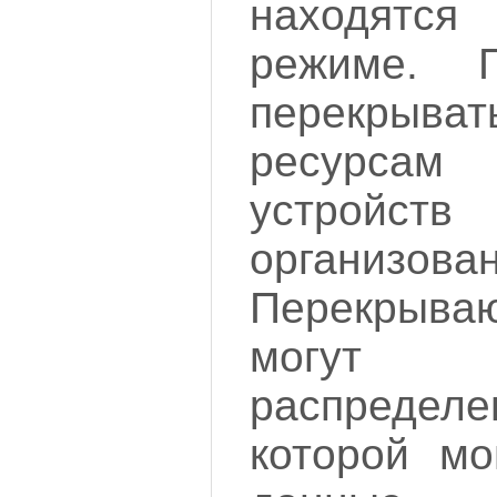
находятс
режиме. П
перекры
ресурс
устройст
организ
Перекрываю
могут 
распредел
которой мо