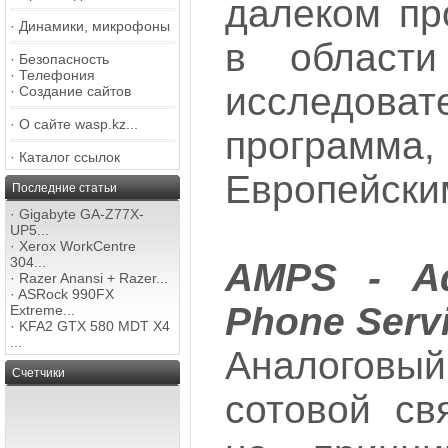
далеком пр
·
Динамики, микрофоны
в области
·
Безопасность
·
Телефония
исследоват
·
Создание сайтов
·
О сайте wasp.kz...
программа
·
Каталог ссылок
Европейски
Последние статьи
·
Gigabyte GA-Z77X-
UP5...
·
Xerox WorkCentre
304...
AMPS - Ad
·
Razer Anansi + Razer...
·
ASRock 990FX
Рhone Serv
Extreme...
·
KFA2 GTX 580 MDT X4
...
Аналого
Счетчики
сотовой св