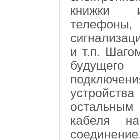
книжки 
телефон
сигнализац
и т.п. Шаго
будущего 
подключени
устройс
остальны
кабеля на
соединен