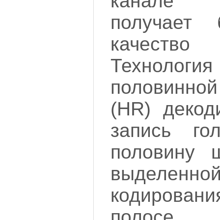
канале 
получает 
качеств
Технологи
половинной
(HR) декод
запись гол
половину 
выдел
кодирова
полосе 