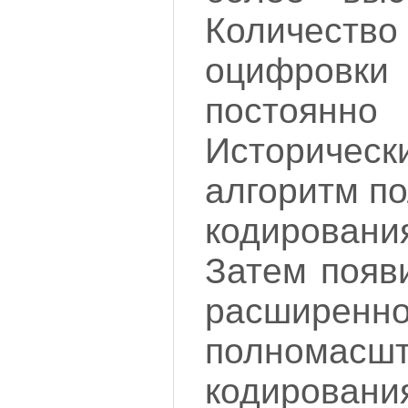
Количест
оцифро
постоян
Историчес
алгоритм п
кодирования
Затем появ
расширенно
полномасшт
кодирован