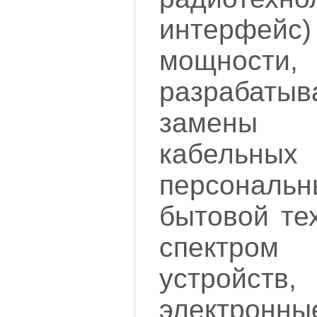
интерф
мощности,
разрабаты
замены 
кабельны
персональ
бытовой те
спектро
устройст
электрон