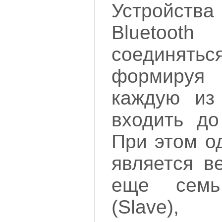
Устройст
Bluetoo
соединятьс
формируя
каждую из
входить до
При этом о
является в
еще сем
(Slave)