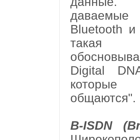
данные. 
даваемые
Bluetooth и
такая 
обосновыв
Digital DN
которые
общаются".
B-ISDN (B
Широкополо