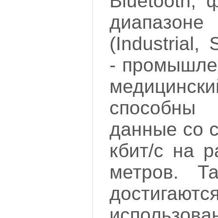
Bluetooth,
диапазон
(Industrial, 
- промышле
медицинск
способн
данные со 
кбит/с на 
метров. Та
достиг
использов