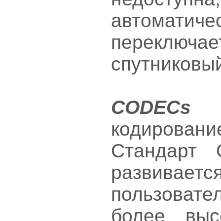
автоматиче
перекл
спутниковы
COD
кодировани
Стандарт 
развиваетс
пользовате
более высо