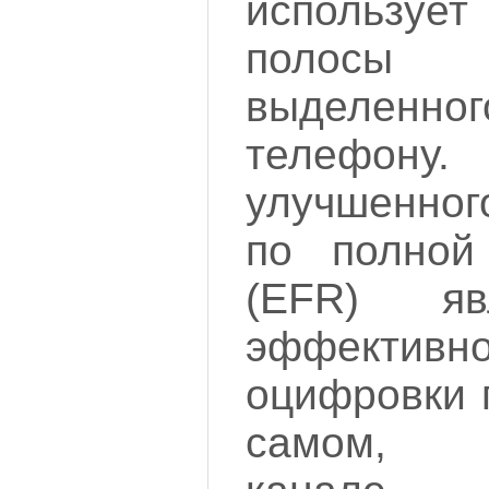
использует
полос
выделенно
телефону
улучшенно
по полной
(EFR) яв
эффективн
оцифровки 
самом, 