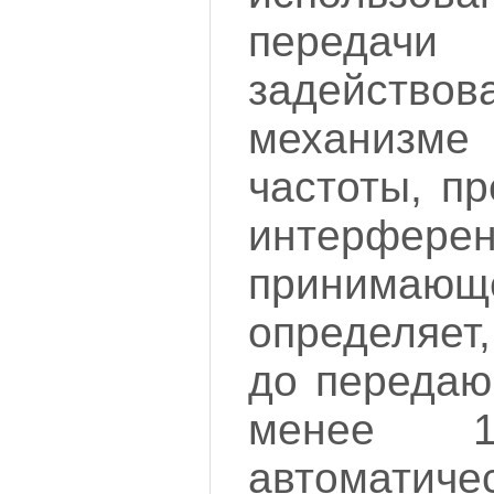
переда
задействов
механизме
частоты, п
интерфе
принимающ
определяет
до передаю
менее 
автоматич