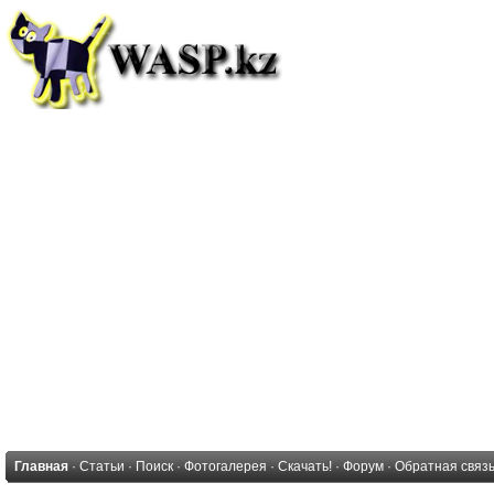
Главная
·
Статьи
·
Поиск
·
Фотогалерея
·
Скачать!
·
Форум
·
Обратная связ