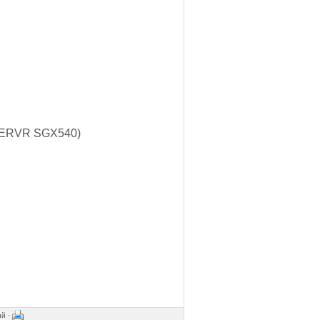
OWERVR SGX540)
ий ·