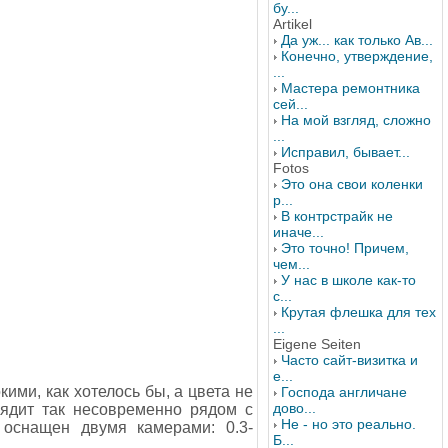
бу...
Artikel
Да уж... как только Ав...
Конечно, утверждение,
...
Мастера ремонтника
сей...
На мой взгляд, сложно
...
Исправил, бывает...
Fotos
Это она свои коленки
р...
В контрстрайк не
иначе...
Это точно! Причем,
чем...
У нас в школе как-то
с...
Крутая флешка для тех
...
Eigene Seiten
Часто сайт-визитка и
е...
ими, как хотелось бы, а цвета не
Господа англичане
дово...
лядит так несовременно рядом с
Не - но это реально.
 оснащен двумя камерами: 0.3-
Б...