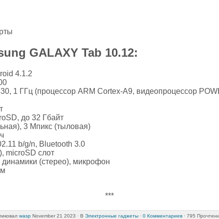
арты
sung GALAXY Tab 10.12:
oid 4.1.2
00
430, 1 ГГц (процессор ARM Cortex-A9, видеопроцессор P
т
roSD, до 32 Гбайт
ьная), 3 Мпикс (тыловая)
Ач
.11 b/g/n, Bluetooth 3.0
), microSD слот
 динамики (стерео), микрофон
мм
***
ликовал
wasp
November 21 2023 ·
В
Электронные гаджеты
·
0 Комментариев
· 795 Прочтен