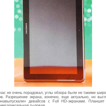
с не очень порадовал, углы обзора были не такими широк
тов. Разрешение экрана, конечно, еще актуально, но выг
онавыпускали» девайсов с Full HD-экранами. Планшет
-мегапиксельная тыловая.