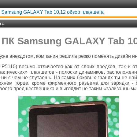
»
Samsung GALAXY Tab 10.12 обзор планшета
та
ПК Samsung GALAXY Tab 10
 уже анекдотом, компания решила резко поменять дизайн и
5110) весьма отличается как от своих предков, так и о
лактических» планшетов - полоски динамиков, расположен
 ни с чем не спутаешь. На самих боковых гранях ты не на
рхнем торце, кроме фирменного разъема для зарядки - 
своего предшественника и выглядит не таким «зализанным»