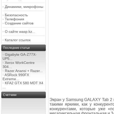
·
Динамики, микрофоны
·
Безопасность
·
Телефония
·
Создание сайтов
·
О сайте wasp.kz...
·
Каталог ссылок
Последние статьи
·
Gigabyte GA-Z77X-
UP5...
·
Xerox WorkCentre
304...
·
Razer Anansi + Razer...
·
ASRock 990FX
Extreme...
·
KFA2 GTX 580 MDT X4
...
Счетчики
Экран у Samsung GALAXY Tab 2 на
такими яркими, как у конкурен
конкурентами, которые уже «п
мегапиксельная фронтальная и 3