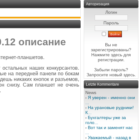
Авторизация
Логин
Пароль
.12 описание
Вы не
зарегистрированы?
Нажмите здесь
для
нтернет-планшетов.
регистрации.
т остальных наших конкурсантов.
Забыли пароль?
ные на передней панели по бокам
Запросите новый
здесь
.
йдешь никаких кнопок и разъемов,
он снизу. Сам планшет не очень
Letzte Kommentare
.
News
Я уверен - именно они
...
На урановые рудники!
К...
Бухгалтеры уже за
голо...
Вот так и заменят нас
...
Уважаемый - назад в