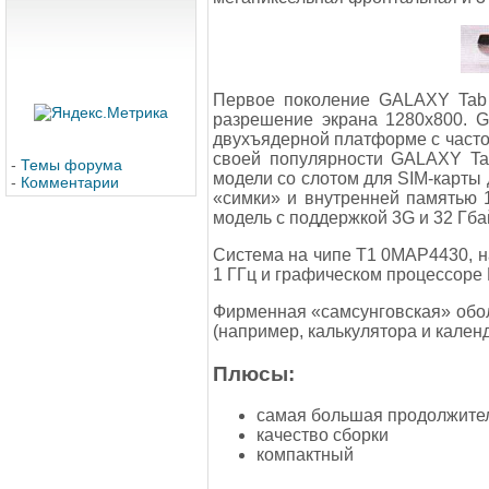
Первое поколение GALAXY Tab 1
разрешение экрана 1280x800. G
двухъядерной платформе с частот
своей популярности GALAXY Tab
-
Темы форума
модели со слотом для SIM-карты 
-
Комментарии
«симки» и внутренней памятью 
модель с поддержкой 3G и 32 Гба
Система на чипе Т1 0МАР4430, на
1 ГГц и графическом процессор
Фирменная «самсунговская» обо
(например, калькулятора и календ
Плюсы:
самая большая продолжите
качество сборки
компактный