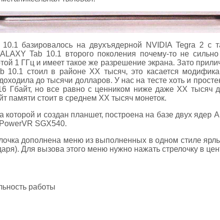
0.1 базировалось на двухъядерной NVIDIA Tegra 2 с т
ALAXY Tab 10.1 второго поколения почему-то не сильно 
ой 1 ГГц и имеет такое же разрешение экрана. Зато прилич
 10.1 стоил в районе ХХ тысяч, это касается модифика
доходила до тысячи долларов. У нас на тесте хоть и прост
16 Гбайт, но все равно с ценником ниже даже ХХ тысяч д
йт памяти стоит в среднем ХХ тысяч монеток.
 которой и создан планшет, построена на базе двух ядер A
е PowerVR SGX540.
лочка дополнена меню из выполненных в одном стиле ярл
аря). Для вызова этого меню нужно нажать стрелочку в цен
льность работы