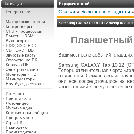
Навигация
Иерархия статей
·
Генеральная
Статьи
»
Электронные гаджеты
·
Материнские платы
Samsung GALAXY Tab 10.12 обзор планше
·
Контроллеры
·
CPU - процессоры
·
Память - RAM
Планшетный 
·
Видеокарты
·
HDD, SSD, FDD
·
CD - DVD - BD
Видимо, после событий, ставших
·
Звуковые карты
·
Охлаждение ПК
·
Корпуса ПК
Samsung GALAXY Tab 10.12 (GT-P
·
Электропитание
Теперь отличительная черта «га
·
Мониторы и ТВ
от дисплея. Сейчас девайс точно
·
Манипуляторы
они все сосредоточились на ве
·
Ноутбуки, десктопы
«толстенький», но чуть потолще 
·
Интернет
·
Принт и скан
·
Фото-видео
·
Мультимедиа
·
Компьютеры - общая
·
Программное
·
Игры ПК
·
Радиодело
·
Производители