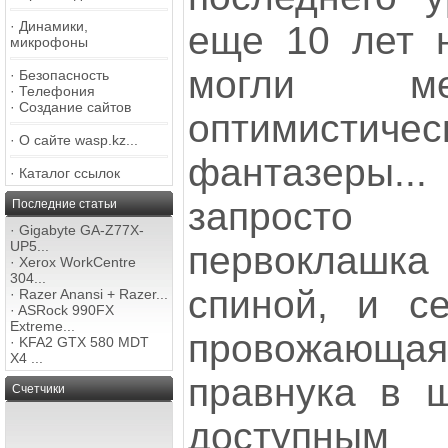
·
Динамики,
еще 10 лет 
микрофоны
могли ме
·
Безопасность
·
Телефония
·
Создание сайтов
оптимистиче
·
О сайте wasp.kz...
фантазеры..
·
Каталог ссылок
запросто 
Последние статьи
·
Gigabyte GA-Z77X-
UP5...
первоклаш
·
Xerox WorkCentre
304...
спиной, и се
·
Razer Anansi + Razer...
·
ASRock 990FX
Extreme...
провожающа
·
KFA2 GTX 580 MDT
X4 ...
правнука в ш
Счетчики
доступным