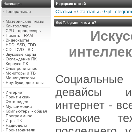
Навигация
Иерархия статей
·
Генеральная
Статьи
»
Стартапы
»
Gpt Telegram
·
Материнские платы
Gpt Telegram - что это?
·
Контроллеры
·
CPU - процессоры
Искус
·
Память - RAM
·
Видеокарты
·
HDD, SSD, FDD
интеллек
·
CD - DVD - BD
·
Звуковые карты
·
Охлаждение ПК
·
Корпуса ПК
·
Электропитание
·
Мониторы и ТВ
Социальные 
·
Манипуляторы
·
Ноутбуки, десктопы
девайсы и
·
Интернет
·
Принт и скан
интернет - вс
·
Фото-видео
·
Мультимедиа
·
Компьютеры - общая
высокие те
·
Программное
·
Игры ПК
·
Радиодело
последнего у
·
Производители