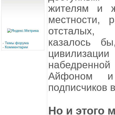
жителям и ж
местности, 
отсталых,
казалось бы
-
Темы форума
-
Комментарии
цивилизац
набедренно
Айфоном и
подписчиков в
Но и этого 