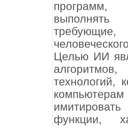
программ
выполнять 
требующие, 
человеческ
Целью ИИ явл
алгоритмо
технологий, 
компьютера
имитироват
функции, х