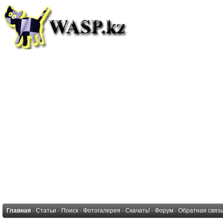
Главная
·
Статьи
·
Поиск
·
Фотогалерея
·
Скачать!
·
Форум
·
Обратная связ