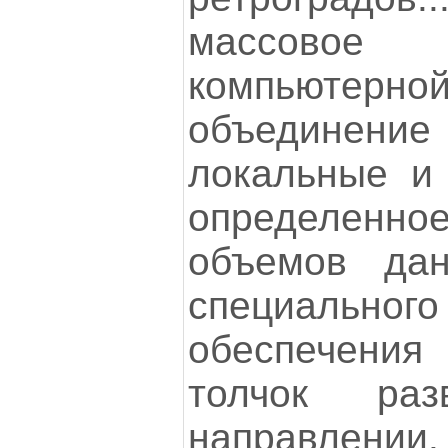
массовое р
компьютер
объединени
локальные и 
определен
объемов да
специально
обеспечен
толчок ра
направлении.