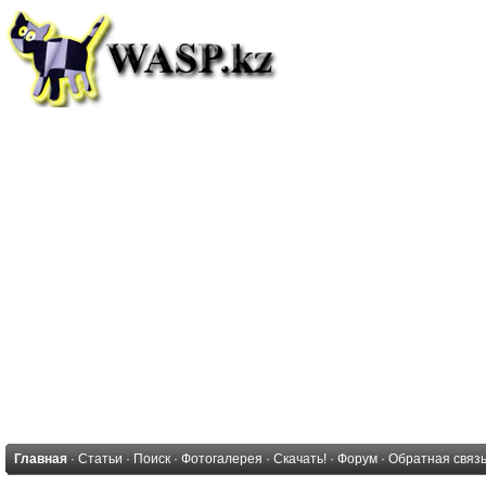
Главная
·
Статьи
·
Поиск
·
Фотогалерея
·
Скачать!
·
Форум
·
Обратная связ