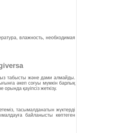
ратура, влажность, необходимая
giversa
сыз табысты және дами алмайды.
ығынға әкеп соғуы мүмкін барлық
 орында қауіпсіз жеткізу.
 етеміз, тасымалданатын жүктерді
ымалдауға байланысты көптеген