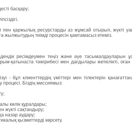
есті басқару;
псіздігі.
т пен қаржылық ресурстарды аз жұмсай отырып, жүкті уа
а жылжытудың тиімді процесін қамтамасыз етеміз.
кедендік ресімдеумен теңіз және әуе тасымалдауларын ұс
арым-қатынаста тәжірибесі мен дағдылары жеткілікті, оған 
уі - бұл клиенттердің үміттері мен тілектерін қанағаттан
процесі. Біздің миссиямыз:
у;
алы көлік құралдары;
н жүкті сақтандыру;
а назар аудару;
икалық қызметтерді көрсету.