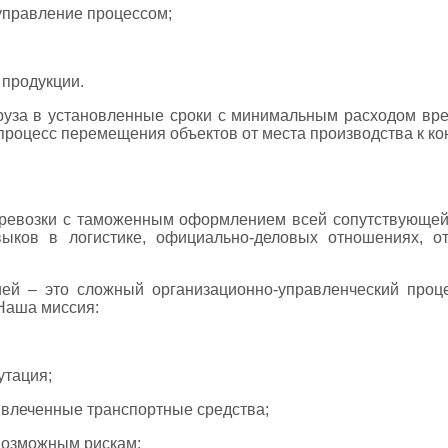
управление процессом;
 продукции.
груза в установленные сроки с минимальным расходом вр
оцесс перемещения объектов от места производства к кон
ревозки с таможенным оформлением всей сопутствующей
ыков в логистике, официально-деловых отношениях, от
ией – это сложный организационно-управленческий проц
 Наша миссия:
утация;
ивлеченные транспортные средства;
 возможным рискам;