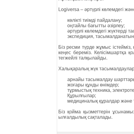
Logiversa – әртүрлі көлемдегі жә
көлікті тиімді пайдалану;
оңтайлы бағытты әзірлеу;
әртүрлі көлемдегі жүктерді та
экспедиция, тасымалданатын 
Біз ресми түрде жұмыс істейміз,
кеңес береміз. Келісімшартқа 
тегжейлі талқылайды.
Халықаралық жүк тасымалдаула
арнайы тасымалдау шарттарын
жоғары құнды өнімдер;
тұрмыстық техника, электрот
Құрылғылар;
медициналық құралдар және т
Біз қойма қызметтерін ұсынамыз
ылғалдылық сақталады.