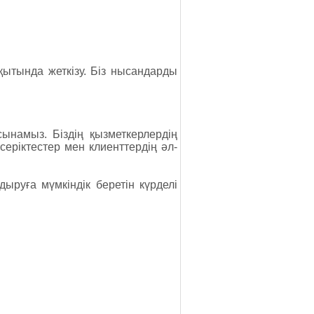
қытында жеткізу. Біз нысандарды
ынамыз. Біздің қызметкерлердің
серіктестер мен клиенттердің әл-
дыруға мүмкіндік беретін күрделі