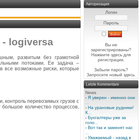
Авторизация
Логин
Пароль
- logiversa
Вы не
зарегистрированы?
Нажмите здесь
для
шным, развитым без грамотной
регистрации.
альными потоками. Ее задача –
ив все возможные риски, которые
Забыли пароль?
Запросите новый
здесь
.
Letzte Kommentare
News
Я уверен - именно они
и, контроль перевозимых грузов с
...
т большое количество процессов,
На урановые рудники!
К...
Бухгалтеры уже за
голо...
Вот так и заменят нас
...
Уважаемый - назад в