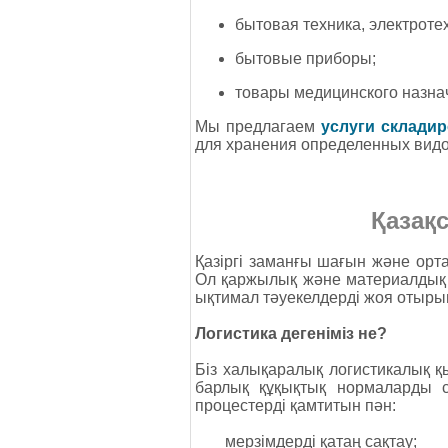
бытовая техника, электроте
бытовые приборы;
товары медицинского назнач
Мы предлагаем
услуги склади
для хранения определенных видо
Қазақс
Қазіргі заманғы шағын және ор
Ол қаржылық және материалдық а
ықтимал тәуекелдерді жоя отырып,
Логистика дегеніміз не?
Біз халықаралық логистикалық қы
барлық құқықтық нормаларды с
процестерді қамтитын пән:
мерзімдерді қатаң сақтау;