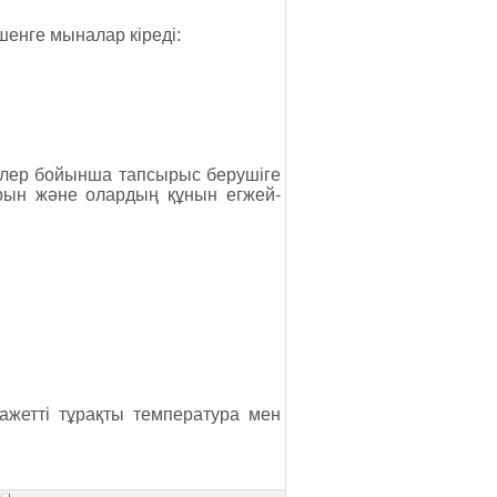
ешенге мыналар кіреді:
елелер бойынша тапсырыс берушіге
арын және олардың құнын егжей-
қажетті тұрақты температура мен