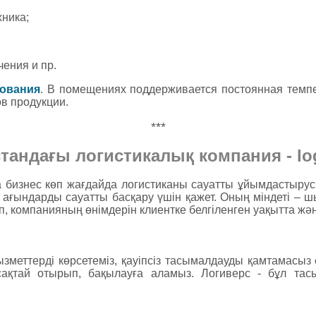
хника;
ения и пр.
рования
. В помещениях поддерживается постоянная темпе
в продукции.
***
тандағы логистикалық компания - lo
та бизнес көп жағдайда логистиканы сауатты ұйымдастыру
ғындарды сауатты басқару үшін қажет. Оның міндеті – ш
 компанияның өнімдерін клиентке белгіленген уақытта және
зметтерді көрсетеміз, қауіпсіз тасымалдауды қамтамасыз
ақтай отырып, бақылауға аламыз. Логиверс - бұл тас