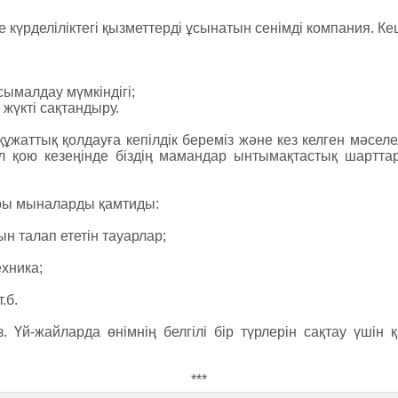
не күрделіліктегі қызметтерді ұсынатын сенімді компания. К
сымалдау мүмкіндігі;
жүкті сақтандыру.
 құжаттық қолдауға кепілдік береміз және кез келген мәс
қол қою кезеңінде біздің мамандар ынтымақтастық шартт
ры мыналарды қамтиды:
 талап ететін тауарлар;
ехника;
.б.
. Үй-жайларда өнімнің белгілі бір түрлерін сақтау үшін 
***