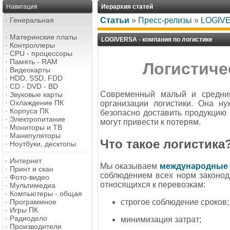
Навигация
Иерархия статей
·
Генеральная
Статьи
»
Пресс-релизы
»
LOGIVE
·
Материнские платы
LOGIVERSA - компания по логистике
·
Контроллеры
·
CPU - процессоры
·
Память - RAM
Логистичес
·
Видеокарты
·
HDD, SSD, FDD
·
CD - DVD - BD
Современный малый и средний
·
Звуковые карты
·
Охлаждение ПК
организации логистики. Она н
·
Корпуса ПК
безопасно доставить продукцию 
·
Электропитание
могут привести к потерям.
·
Мониторы и ТВ
·
Манипуляторы
Что такое логистика
·
Ноутбуки, десктопы
·
Интернет
Мы оказываем
международные 
·
Принт и скан
соблюдением всех норм законода
·
Фото-видео
относящихся к перевозкам:
·
Мультимедиа
·
Компьютеры - общая
строгое соблюдение сроков;
·
Программное
·
Игры ПК
·
Радиодело
минимизация затрат;
·
Производители