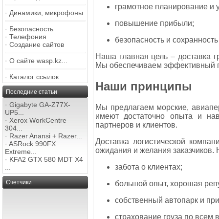
грамотное планирование и 
·
Динамики, микрофоны
повышение прибыли;
·
Безопасность
·
Телефония
безопасность и сохранность
·
Создание сайтов
Наша главная цель – доставка 
·
О сайте wasp.kz...
Мы обеспечиваем эффективный пр
·
Каталог ссылок
Наши принципы
Последние статьи
·
Gigabyte GA-Z77X-
Мы предлагаем морские, авиапе
UP5...
имеют достаточно опыта и нав
·
Xerox WorkCentre
партнеров и клиентов.
304...
·
Razer Anansi + Razer...
Доставка логистической компан
·
ASRock 990FX
ожидания и желания заказчиков.
Extreme...
·
KFA2 GTX 580 MDT X4
забота о клиентах;
...
Счетчики
большой опыт, хорошая реп
собственный автопарк и пр
страхование груза по всем