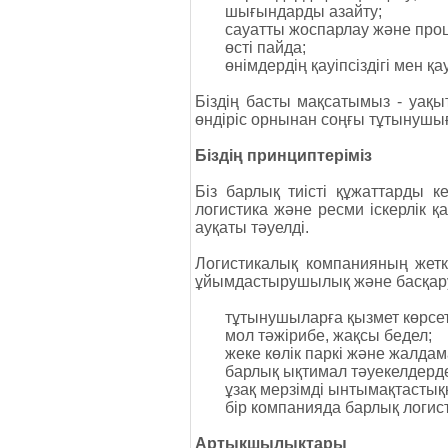
шығындарды азайту;
сауатты жоспарлау және проц
өсті пайда;
өнімдердің қауіпсіздігі мен қауі
Біздің басты мақсатымыз - уақы
өндіріс орнынан соңғы тұтынушығ
Біздің принциптеріміз
Біз барлық тиісті құжаттарды 
логистика және ресми іскерлік қ
ауқаты тәуелді.
Логистикалық компанияның жеткіз
ұйымдастырушылық және басқару 
тұтынушыларға қызмет көрсет
мол тәжірибе, жақсы бедел;
жеке көлік паркі және жалдам
барлық ықтимал тәуекелдерде
ұзақ мерзімді ынтымақтастыққ
бір компанияда барлық логист
Артықшылықтары