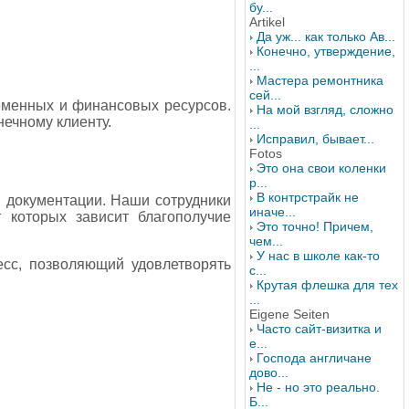
бу...
Artikel
Да уж... как только Ав...
Конечно, утверждение,
...
Мастера ремонтника
сей...
еменных и финансовых ресурсов.
На мой взгляд, сложно
ечному клиенту.
...
Исправил, бывает...
Fotos
Это она свои коленки
р...
В контрстрайк не
 документации. Наши сотрудники
иначе...
 которых зависит благополучие
Это точно! Причем,
чем...
У нас в школе как-то
есс, позволяющий удовлетворять
с...
Крутая флешка для тех
...
Eigene Seiten
Часто сайт-визитка и
е...
Господа англичане
дово...
Не - но это реально.
Б...