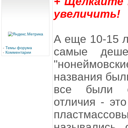
+ Щелкайте
увеличить!
А еще 10-15 л
-
Темы форума
самые деше
-
Комментарии
"нонеймов
названия были
все были о
отличия - эт
пластмассо
назывались 