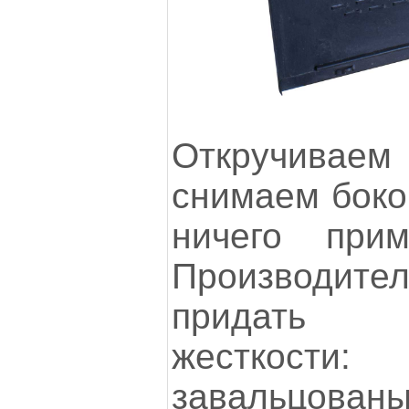
Откручива
снимаем боко
ничего прим
Производит
придать 
жесткост
заваль