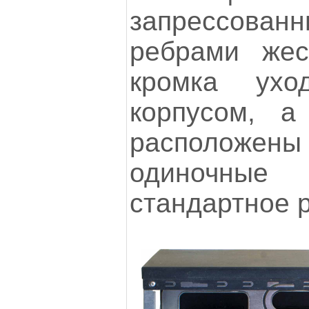
запрессованн
ребрами жес
кромка ух
корпусом, а
расположе
одиночн
стандартное 