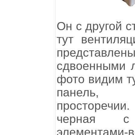
Он с другой с
тут вентиляц
представле
сдвоенными л
фото видим т
панель,
простореч
черная с 
элементами-в