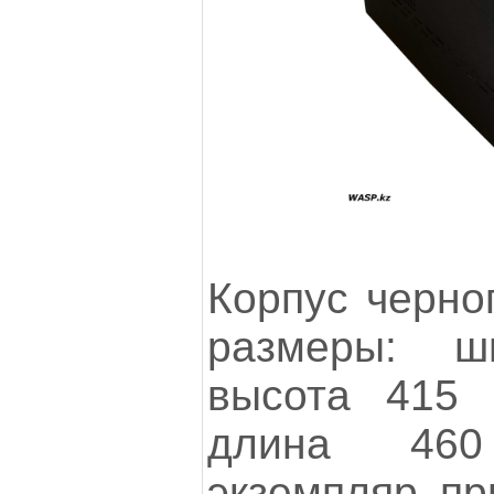
Корпус черног
размеры: 
высота 415 
длина 46
экземпляр пр