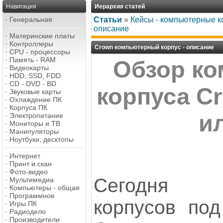
Навигация
Иерархия статей
·
Генеральная
Статьи
»
Кейсы - компьютерные к
описание
·
Материнские платы
·
Контроллеры
Crown компьютерный корпус - описание
·
CPU - процессоры
·
Память - RAM
Обзор ко
·
Видеокарты
·
HDD, SSD, FDD
·
CD - DVD - BD
корпуса C
·
Звуковые карты
·
Охлаждение ПК
·
Корпуса ПК
и
·
Электропитание
·
Мониторы и ТВ
·
Манипуляторы
·
Ноутбуки, десктопы
·
Интернет
·
Принт и скан
·
Фото-видео
Сегодня 
·
Мультимедиа
·
Компьютеры - общая
·
Программное
корпусов под
·
Игры ПК
·
Радиодело
·
Производители