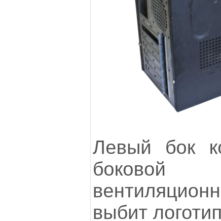
Левый бок к
боково
вентиляцион
выбит логот