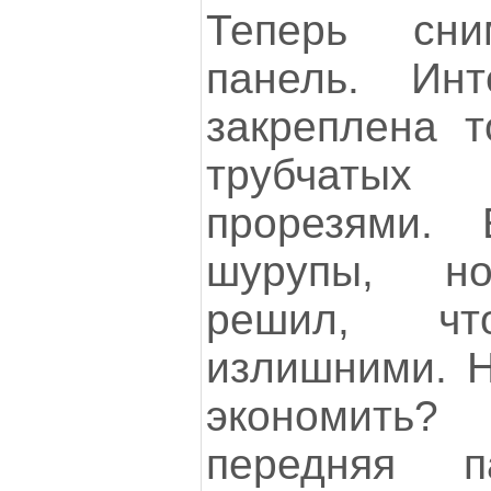
Теперь сн
панель. Ин
закреплена 
трубчаты
прорезями.
шурупы, но
решил, ч
излишними. Н
экономить
передняя п