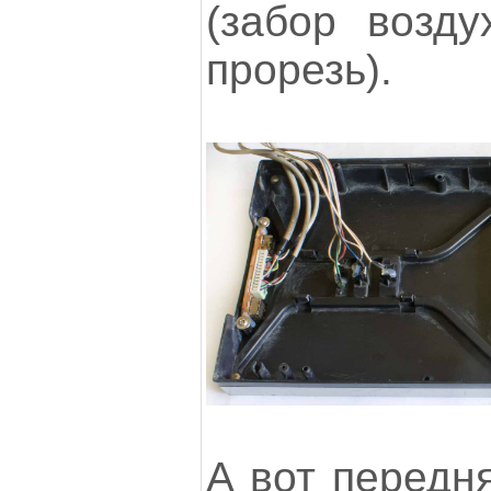
(забор возд
прорезь).
А вот передня