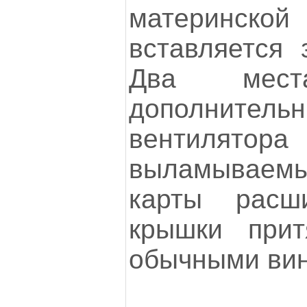
материнск
вставляется 
Два мес
дополните
вентилятора
выламывае
карты расш
крышки прит
обычными вин