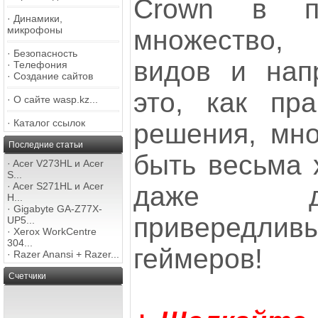
Crown в п
·
Динамики,
микрофоны
множество
·
Безопасность
видов и нап
·
Телефония
·
Создание сайтов
это, как пр
·
О сайте wasp.kz...
·
Каталог ссылок
решения, мно
Последние статьи
быть весьма
·
Acer V273HL и Acer
S...
·
Acer S271HL и Acer
даже д
H...
·
Gigabyte GA-Z77X-
привередл
UP5...
·
Xerox WorkCentre
304...
геймеров!
·
Razer Anansi + Razer...
Счетчики