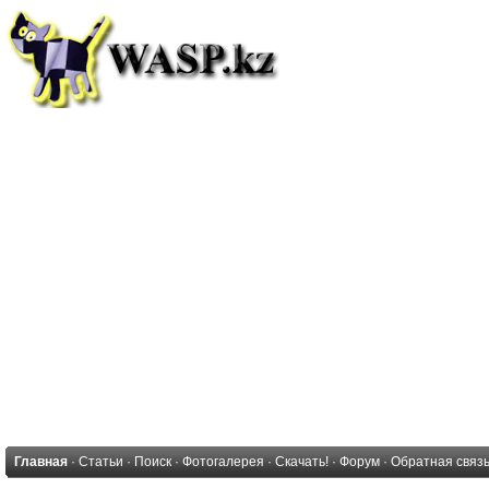
Главная
·
Статьи
·
Поиск
·
Фотогалерея
·
Скачать!
·
Форум
·
Обратная связ