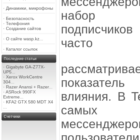
мессенджеро
·
Динамики, микрофоны
набор
·
Безопасность
·
Телефония
подписчиков
·
Создание сайтов
часто
·
О сайте wasp.kz...
·
Каталог ссылок
Последние статьи
рассматр
·
Gigabyte GA-Z77X-
UP5...
·
Xerox WorkCentre
показатель
304...
·
Razer Anansi + Razer...
·
ASRock 990FX
влияния. В T
Extreme...
·
KFA2 GTX 580 MDT X4
самых 
...
Счетчики
мессенджеро
пользоват