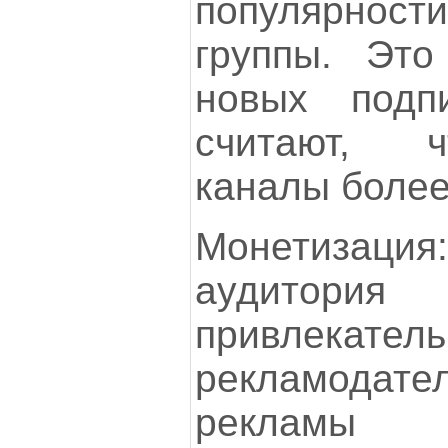
популярно
группы. Это
новых подпи
считают, 
каналы более
Монетиза
аудитори
привлека
рекламодат
рекламы 