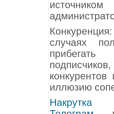
источнико
администрато
Конкуренци
случаях пол
прибегат
подписчиков,
конкурентов 
иллюзию сопе
Накрутка 
Телеграм
мо