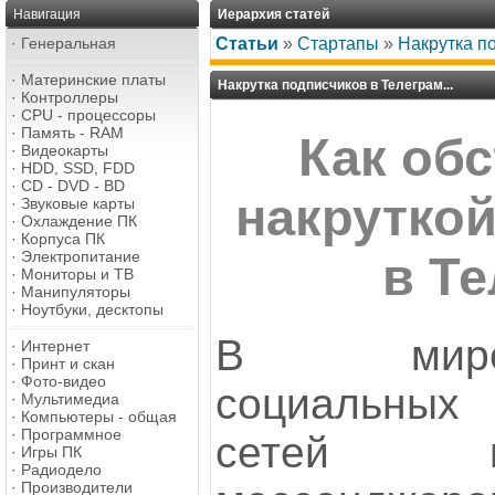
Навигация
Иерархия статей
·
Генеральная
Статьи
»
Стартапы
»
Накрутка по
·
Материнские платы
Накрутка подписчиков в Телеграм...
·
Контроллеры
·
CPU - процессоры
·
Память - RAM
Как обс
·
Видеокарты
·
HDD, SSD, FDD
·
CD - DVD - BD
накрутко
·
Звуковые карты
·
Охлаждение ПК
·
Корпуса ПК
·
Электропитание
в Т
·
Мониторы и ТВ
·
Манипуляторы
·
Ноутбуки, десктопы
В мир
·
Интернет
·
Принт и скан
·
Фото-видео
социальных
·
Мультимедиа
·
Компьютеры - общая
·
Программное
сетей 
·
Игры ПК
·
Радиодело
·
Производители