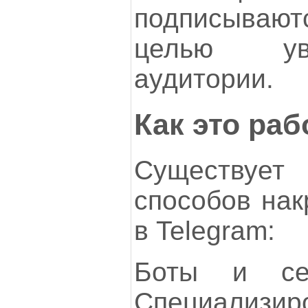
подписываю
целью ув
аудитории.
Как это раб
Существу
способов нак
в Telegram:
Боты и сер
Специализир