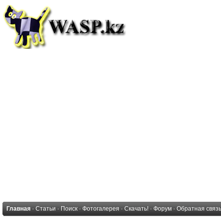
Главная
·
Статьи
·
Поиск
·
Фотогалерея
·
Скачать!
·
Форум
·
Обратная связ