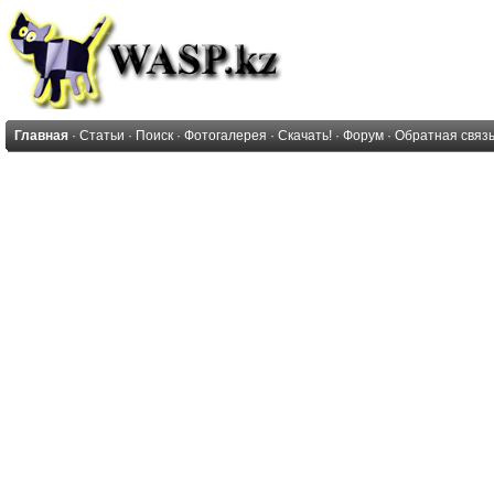
Главная
·
Статьи
·
Поиск
·
Фотогалерея
·
Скачать!
·
Форум
·
Обратная связ