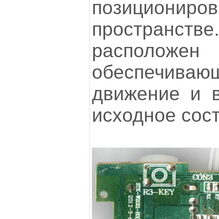
позиционир
пространств
располож
обеспечив
движение и в
исходное сос