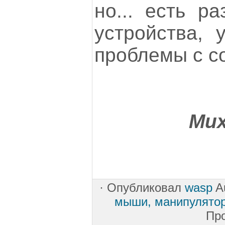
но... есть ра
устройства, 
проблемы с с
Ми
·
Опубликовал
wasp
Au
мыши, манипулято
Пр