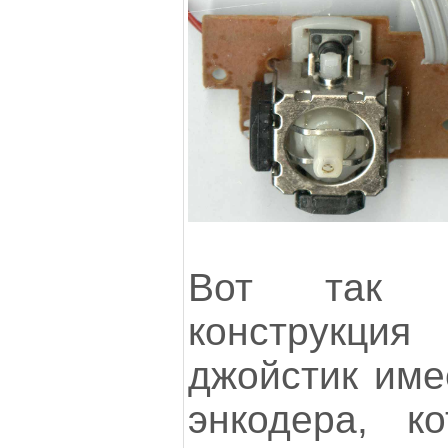
Вот так о
конструкция
джойстик име
энкодера, к