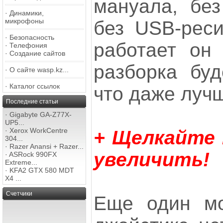
мануала, без
·
Динамики,
микрофоны
без USB-реси
·
Безопасность
работает он 
·
Телефония
·
Создание сайтов
разборка буд
·
О сайте wasp.kz...
·
Каталог ссылок
что даже луч
Последние статьи
·
Gigabyte GA-Z77X-
UP5...
·
Xerox WorkCentre
+ Щелкайте
304...
·
Razer Anansi + Razer...
увеличить!
·
ASRock 990FX
Extreme...
·
KFA2 GTX 580 MDT
X4 ...
Счетчики
Еще один мо