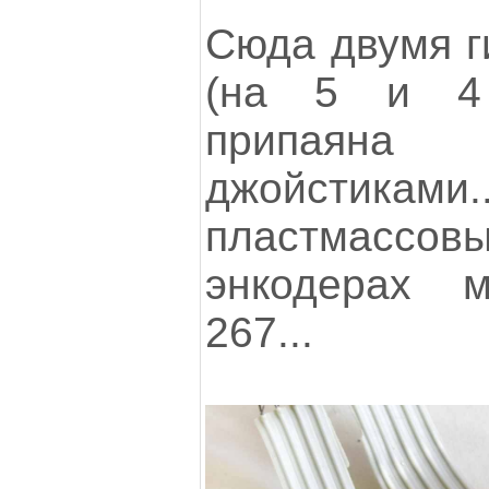
Сюда двумя 
(на 5 и 4
припая
джойстиками.
пластмасс
энкодерах м
267...