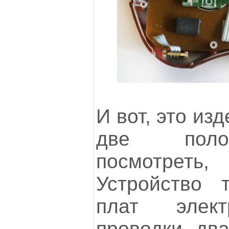
И вот, это из
две поло
посмотрет
Устройство т
плат элект
проводки, два