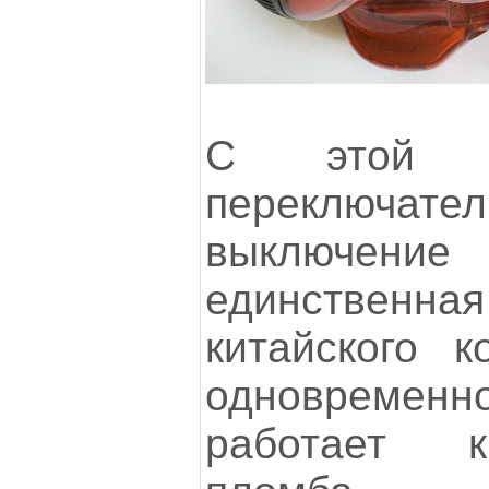
С этой с
переключател
выключение
единственная 
китайского к
одновреме
работает к