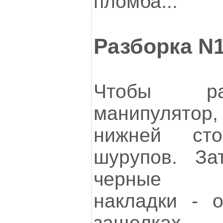
пломба...
Разборка N
Чтобы ра
манипулятор,
нижней сто
шурупов. За
черные п
накладки - 
защелках