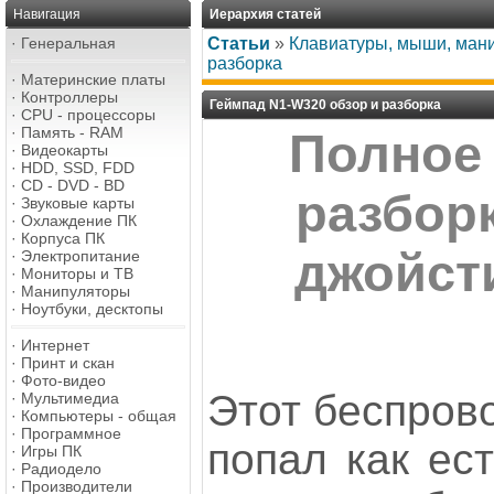
Навигация
Иерархия статей
·
Генеральная
Статьи
»
Клавиатуры, мыши, ман
разборка
·
Материнские платы
·
Контроллеры
Геймпад N1-W320 обзор и разборка
·
CPU - процессоры
·
Память - RAM
Полное
·
Видеокарты
·
HDD, SSD, FDD
·
CD - DVD - BD
разбор
·
Звуковые карты
·
Охлаждение ПК
·
Корпуса ПК
джойст
·
Электропитание
·
Мониторы и ТВ
·
Манипуляторы
·
Ноутбуки, десктопы
·
Интернет
·
Принт и скан
·
Фото-видео
Этот беспров
·
Мультимедиа
·
Компьютеры - общая
·
Программное
попал как ест
·
Игры ПК
·
Радиодело
·
Производители