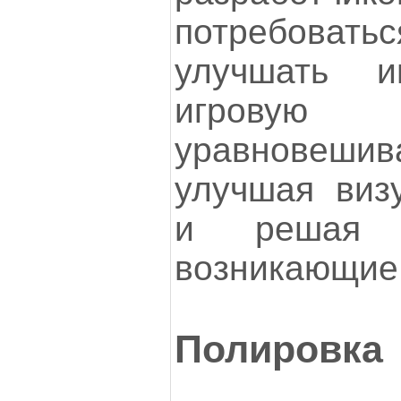
потребоват
улучшать иг
игровую
уравновеши
улучшая виз
и решая 
возникающие
Полировка