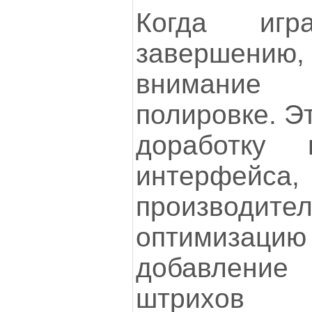
Когда игр
завершен
внимани
полировке. Э
доработку п
интерфейс
производит
оптимиз
добавлен
штрихов 