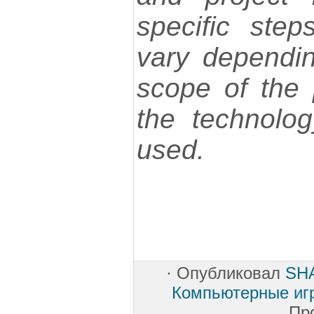
specific ste
vary dependi
scope of the 
the technolo
used.
·
Опубликовал
SH
Компьютерные иг
Пр