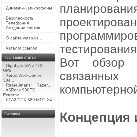
планирован
·
Динамики, микрофоны
·
Безопасность
проектирован
·
Телефония
·
Создание сайтов
программиро
·
О сайте wasp.kz...
тестирования
·
Каталог ссылок
Последние статьи
Вот обзор 
·
Gigabyte GA-Z77X-
UP5...
связанных
·
Xerox WorkCentre
304...
·
Razer Anansi + Razer...
компьютерной
·
ASRock 990FX
Extreme...
·
KFA2 GTX 580 MDT X4
...
Концепция 
Счетчики