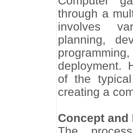
Computer ga
through a mult
involves va
planning, de
programmin
deployment. 
of the typica
creating a co
Concept and 
The proces