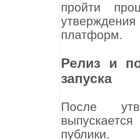
пройти про
утвержден
платформ.
Релиз и п
запуска
После утв
выпускает
публик