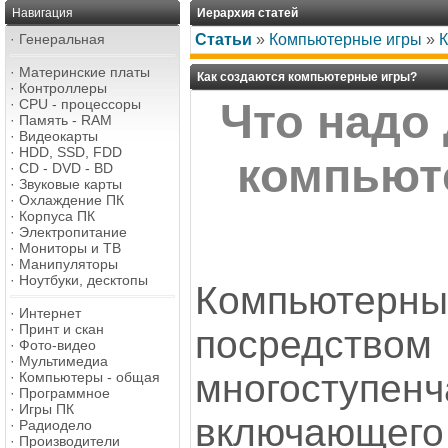
Навигация
Иерархия статей
·
Генеральная
Статьи
»
Компьютерные игры
»
К
·
Материнские платы
Как создаются компьютерные игры?
·
Контроллеры
·
CPU - процессоры
Что надо
·
Память - RAM
·
Видеокарты
·
HDD, SSD, FDD
компьют
·
CD - DVD - BD
·
Звуковые карты
·
Охлаждение ПК
·
Корпуса ПК
·
Электропитание
·
Мониторы и ТВ
·
Манипуляторы
·
Ноутбуки, десктопы
Компьютерны
·
Интернет
·
Принт и скан
посредством
·
Фото-видео
·
Мультимедиа
многоступен
·
Компьютеры - общая
·
Программное
·
Игры ПК
включающего
·
Радиодело
·
Производители