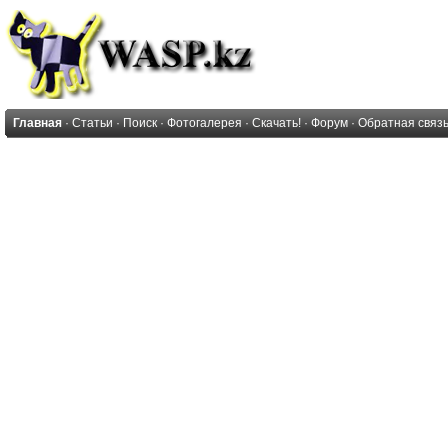
Главная
·
Статьи
·
Поиск
·
Фотогалерея
·
Скачать!
·
Форум
·
Обратная связ