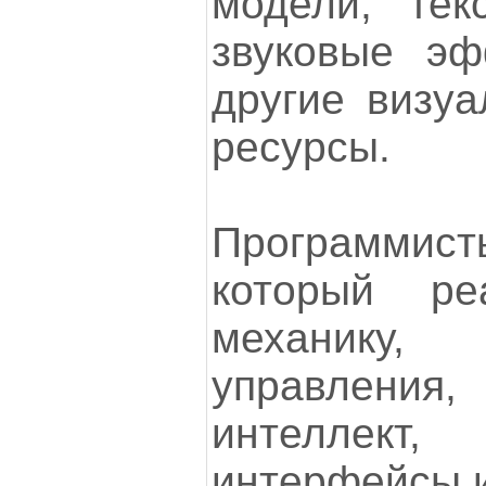
модели, тек
звуковые эф
другие визуа
ресурсы.
Программи
который ре
механик
управления
интеллект, 
интерфейсы и