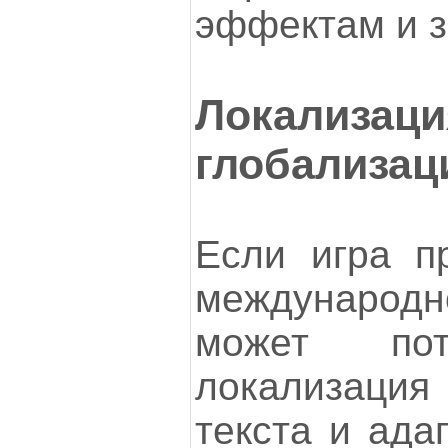
эффектам и з
Локал
глобализац
Если игра п
международ
может пот
локализация
текста и ада