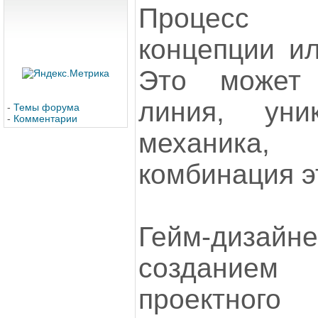
Процесс 
концепции ил
Это может
линия, уни
-
Темы форума
-
Комментарии
механик
комбинация э
Гейм-дизайн
создание
проектног