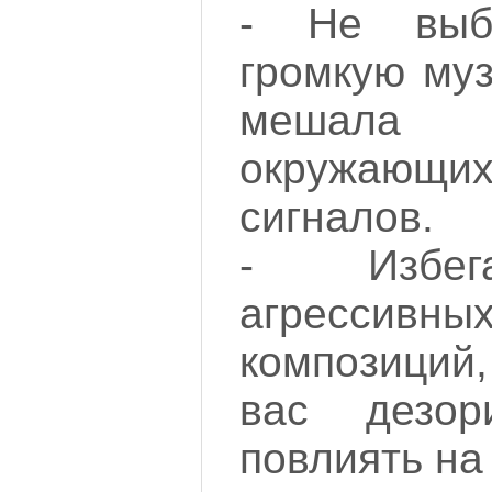
- Не выб
громкую муз
мешала
окружаю
сигналов.
- Избег
агрессив
композиций
вас дезор
повлиять на