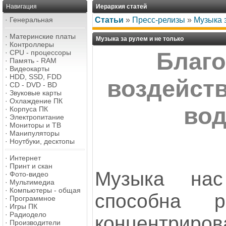
Навигация
Иерархия статей
·
Генеральная
Статьи
»
Пресс-релизы
»
Музыка з
·
Материнские платы
Музыка за рулем и не только
·
Контроллеры
·
CPU - процессоры
Благо
·
Память - RAM
·
Видеокарты
·
HDD, SSD, FDD
воздейст
·
CD - DVD - BD
·
Звуковые карты
·
Охлаждение ПК
вод
·
Корпуса ПК
·
Электропитание
·
Мониторы и ТВ
·
Манипуляторы
·
Ноутбуки, десктопы
·
Интернет
·
Принт и скан
Музыка нас
·
Фото-видео
·
Мультимедиа
·
Компьютеры - общая
способна р
·
Программное
·
Игры ПК
·
Радиодело
концентриро
·
Производители