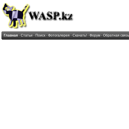
Главная
·
Статьи
·
Поиск
·
Фотогалерея
·
Скачать!
·
Форум
·
Обратная связ