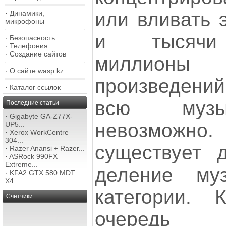
или вливать э
·
Динамики,
микрофоны
и тысячи 
·
Безопасность
·
Телефония
·
Создание сайтов
миллионы
·
О сайте wasp.kz...
произведени
·
Каталог ссылок
всю музы
Последние статьи
·
Gigabyte GA-Z77X-
невозможн
UP5...
·
Xerox WorkCentre
304...
существует д
·
Razer Anansi + Razer...
·
ASRock 990FX
Extreme...
деление му
·
KFA2 GTX 580 MDT
X4 ...
категории.
Счетчики
очередь