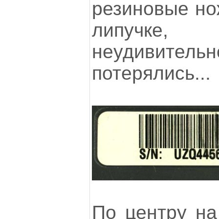
резиновые нож
липучк
неудивительно
потерялись...
По центру н