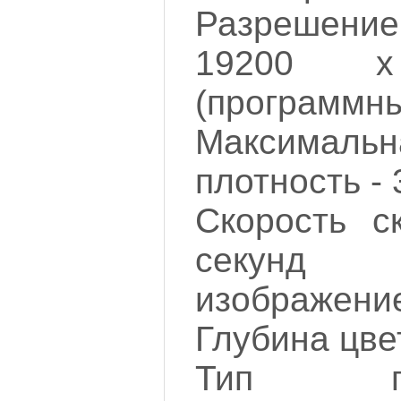
Разрешени
19200 
(программн
Максималь
плотность - 
Скорость с
секунд 
изображение
Глубина цвет
Тип по