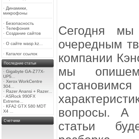
·
Динамики,
микрофоны
·
Безопасность
Сегодня мы
·
Телефония
·
Создание сайтов
очередным тв
·
О сайте wasp.kz...
·
Каталог ссылок
компании Кэно
Последние статьи
мы опишем
·
Gigabyte GA-Z77X-
UP5...
остано
·
Xerox WorkCentre
304...
·
Razer Anansi + Razer...
характерист
·
ASRock 990FX
Extreme...
·
KFA2 GTX 580 MDT
вопросы. А 
X4 ...
Счетчики
статьи бу