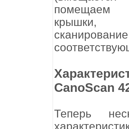
помещаем 
крышки
сканир
соответствую
Характер
CanoScan 4
Теперь не
характеристик