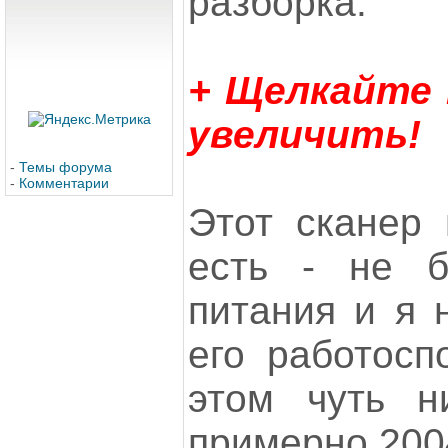
разборка.
+ Щелкайте
увеличить!
-
Темы форума
-
Комментарии
Этот сканер 
есть - не 
питания и я 
его работоспо
этом чуть н
примерно 200