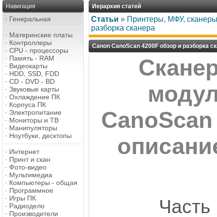
Навигация
Иерархия статей
·
Генеральная
Статьи
»
Принтеры, МФУ, сканеры
разборка сканера
·
Материнские платы
·
Контроллеры
Canon CanoScan 4200F обзор и разборка с
·
CPU - процессоры
·
Память - RAM
Сканер
·
Видеокарты
·
HDD, SSD, FDD
·
CD - DVD - BD
модул
·
Звуковые карты
·
Охлаждение ПК
·
Корпуса ПК
CanoScan
·
Электропитание
·
Мониторы и ТВ
·
Манипуляторы
·
Ноутбуки, десктопы
описани
·
Интернет
·
Принт и скан
·
Фото-видео
·
Мультимедиа
·
Компьютеры - общая
·
Программное
·
Игры ПК
Часть 
·
Радиодело
·
Производители