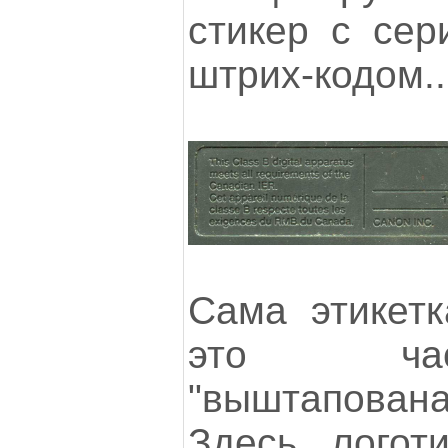
стикер с се
штрих-кодом..
Сама этикетк
это ча
"выштапован
Здесь логот