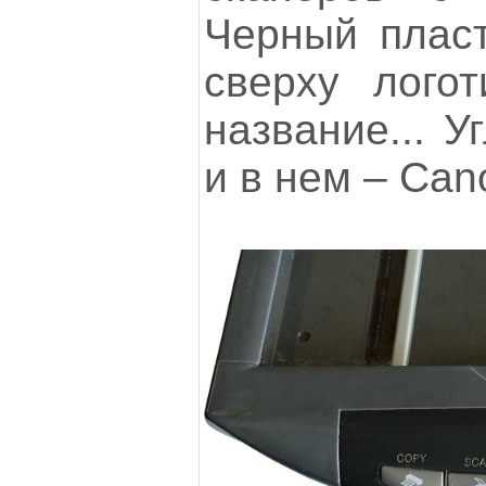
Черный пласт
сверху лого
название... У
и в нем – Can