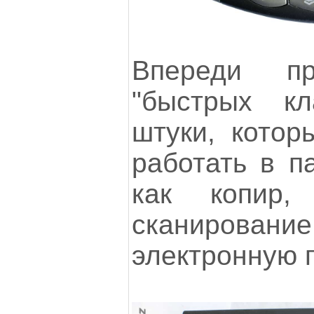
Впереди п
"быстрых к
штуки, котор
работать в п
как копир,
сканирован
электронную п