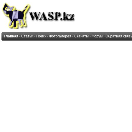
Главная
·
Статьи
·
Поиск
·
Фотогалерея
·
Скачать!
·
Форум
·
Обратная связ