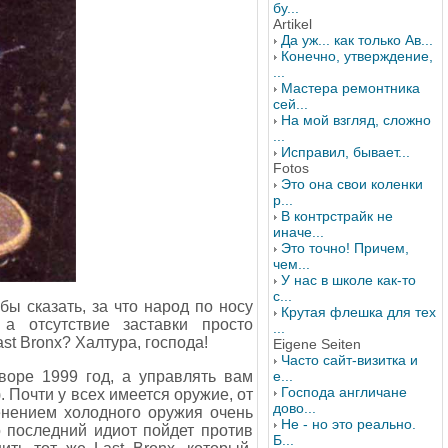
бу...
Artikel
Да уж... как только Ав...
Конечно, утверждение,
...
Мастера ремонтника
сей...
На мой взгляд, сложно
...
Исправил, бывает...
Fotos
Это она свои коленки
р...
В контрстрайк не
иначе...
Это точно! Причем,
чем...
У нас в школе как-то
с...
бы сказать, за что народ по носу
Крутая флешка для тех
 а отсутствие заставки просто
...
st Bronx? Халтура, господа!
Eigene Seiten
Часто сайт-визитка и
воре 1999 год, а управлять вам
е...
Господа англичане
 Почти у всех имеется оружие, от
дово...
менением холодного оружия очень
Не - но это реально.
 последний идиот пойдет против
Б...