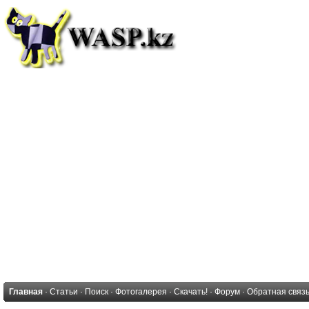
Главная
·
Статьи
·
Поиск
·
Фотогалерея
·
Скачать!
·
Форум
·
Обратная связ