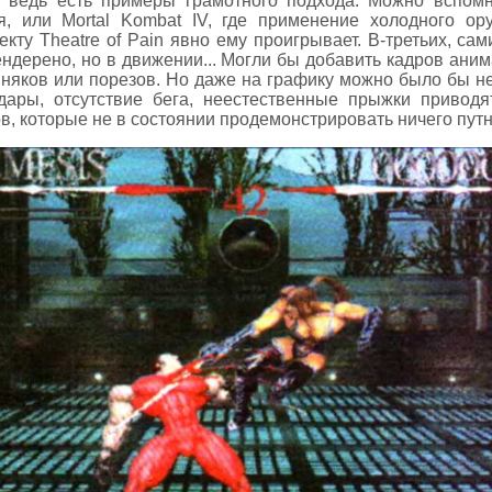
 ведь есть примеры грамотного подхода. Можно вспомни
я, или Mortal Kombat IV, где применение холодного о
кту Theatre of Pain явно ему проигрывает. В-третьих, са
ндерено, но в движении... Могли бы добавить кадров ани
иняков или порезов. Но даже на графику можно было бы н
дары, отсутствие бега, неестественные прыжки приводя
, которые не в состоянии продемонстрировать ничего путн