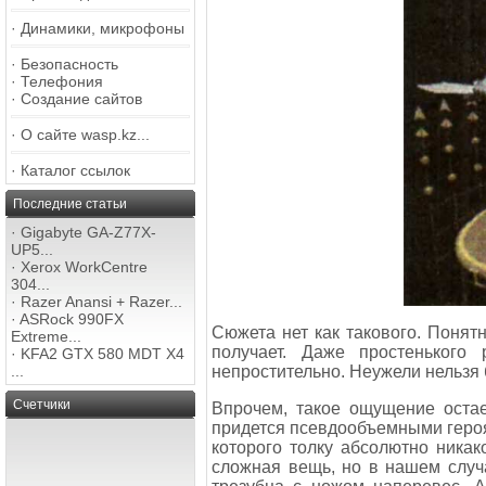
·
Динамики, микрофоны
·
Безопасность
·
Телефония
·
Создание сайтов
·
О сайте wasp.kz...
·
Каталог ссылок
Последние статьи
·
Gigabyte GA-Z77X-
UP5...
·
Xerox WorkCentre
304...
·
Razer Anansi + Razer...
·
ASRock 990FX
Сюжета нет как такового. Понятн
Extreme...
получает. Даже простенького 
·
KFA2 GTX 580 MDT X4
непростительно. Неужели нельзя б
...
Счетчики
Впрочем, такое ощущение остае
придется псевдообъемными героям
которого толку абсолютно никак
сложная вещь, но в нашем случ