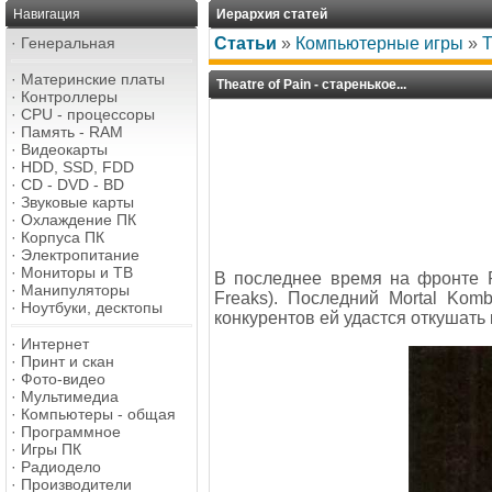
Навигация
Иерархия статей
·
Генеральная
Статьи
»
Компьютерные игры
»
T
·
Материнские платы
Theatre of Pain - старенькое...
·
Контроллеры
·
CPU - процессоры
·
Память - RAM
·
Видеокарты
·
HDD, SSD, FDD
·
CD - DVD - BD
·
Звуковые карты
·
Охлаждение ПК
·
Корпуса ПК
·
Электропитание
·
Мониторы и ТВ
В последнее время на фронте Р
·
Манипуляторы
Freaks). Последний Mortal Kom
·
Ноутбуки, десктопы
конкурентов ей удастся откушать к
·
Интернет
·
Принт и скан
·
Фото-видео
·
Мультимедиа
·
Компьютеры - общая
·
Программное
·
Игры ПК
·
Радиодело
·
Производители