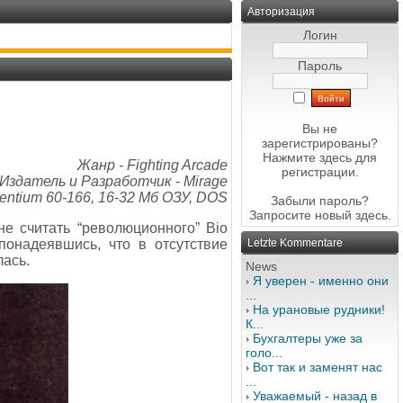
Авторизация
Логин
Пароль
Вы не
зарегистрированы?
Нажмите здесь
для
Жанр - Fighting Arcade
регистрации.
Издатель и Разработчик - Mirage
entium 60-166, 16-32 Мб ОЗУ, DOS
Забыли пароль?
Запросите новый
здесь
.
е считать “революционного” Bio
понадеявшись, что в отсутствие
Letzte Kommentare
лась.
News
Я уверен - именно они
...
На урановые рудники!
К...
Бухгалтеры уже за
голо...
Вот так и заменят нас
...
Уважаемый - назад в