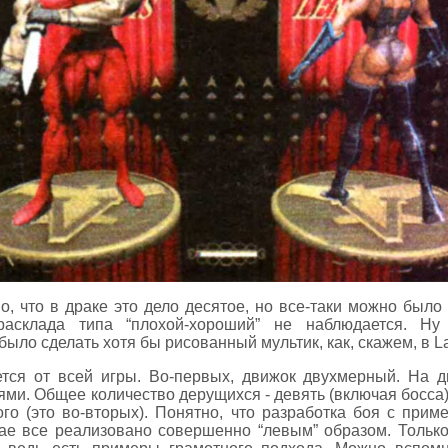
о, что в драке это дело десятое, но все-таки можно было 
расклада типа “плохой-хороший” не наблюдается. Ну
ыло сделать хотя бы рисованный мультик, как, скажем, в La
тся от всей игры. Во-первых, движок двухмерный. На д
и. Общее количество дерущихся - девять (включая босса).
ого (это во-вторых). Понятно, что разработка боя с при
ае все реализовано совершенно “левым” образом. Только