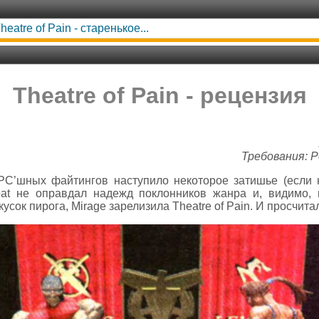
heatre of Pain - старенькое...
Theatre of Pain - рецензия
Требования: P
С’шных файтингов наступило некоторое затишье (если н
bat не оправдал надежд поклонников жанра и, видимо, 
усок пирога, Mirage зарелизила Theatre of Pain. И просчита