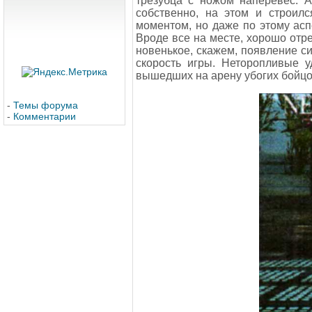
трезубца с ножом наперевес. А
собственно, на этом и строилс
моментом, но даже по этому аспе
Вроде все на месте, хорошо отре
новенькое, скажем, появление с
скорость игры. Неторопливые у
вышедших на арену убогих бойцов
-
Темы форума
-
Комментарии