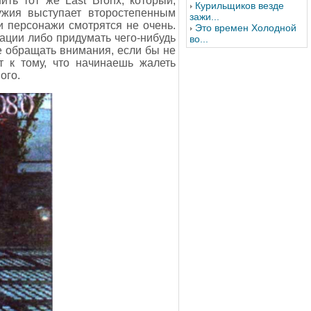
ть тот же Last Bronx, который,
Курильщиков везде
ружия выступает второстепенным
зажи...
ми персонажи смотрятся не очень.
Это времен Холодной
мации либо придумать чего-нибудь
во...
е обращать внимания, если бы не
т к тому, что начинаешь жалеть
ого.