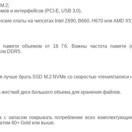
M.2;
ов и интерфейсов (PCI-E, USB 3.0).
ские платы на чипсетах Intel Z690, B660, H670 или AMD X5
 памяти объемом от 16 Гб. Важны частота памяти (о
или DDR5.
я лучше брать SSD M.2 NVMe со скоростью чтения/записи 
 жесткий диск большого объема для хранения файлов.
а с запасом покрывать потребление всех комплектующих
атом 80+ Gold или выше.