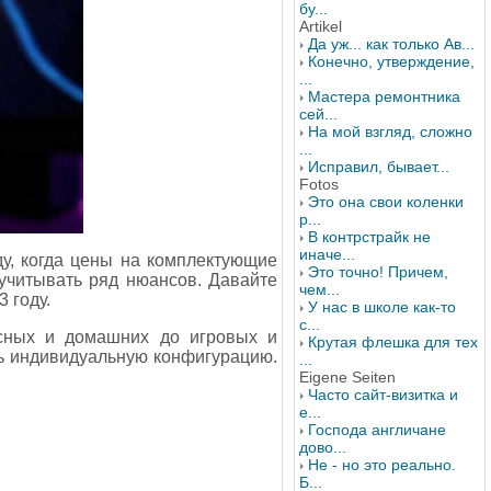
бу...
Artikel
Да уж... как только Ав...
Конечно, утверждение,
...
Мастера ремонтника
сей...
На мой взгляд, сложно
...
Исправил, бывает...
Fotos
Это она свои коленки
р...
В контрстрайк не
иначе...
ду, когда цены на комплектующие
Это точно! Причем,
учитывать ряд нюансов. Давайте
чем...
 году.
У нас в школе как-то
с...
сных и домашних до игровых и
Крутая флешка для тех
ть индивидуальную конфигурацию.
...
Eigene Seiten
Часто сайт-визитка и
е...
Господа англичане
дово...
Не - но это реально.
Б...