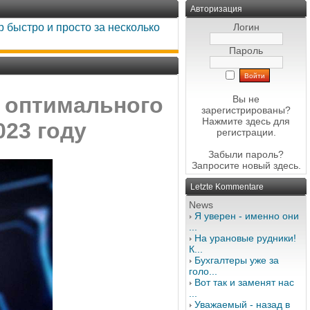
Авторизация
 быстро и просто за несколько
Логин
Пароль
е оптимального
Вы не
зарегистрированы?
Нажмите здесь
для
023 году
регистрации.
Забыли пароль?
Запросите новый
здесь
.
Letzte Kommentare
News
Я уверен - именно они
...
На урановые рудники!
К...
Бухгалтеры уже за
голо...
Вот так и заменят нас
...
Уважаемый - назад в