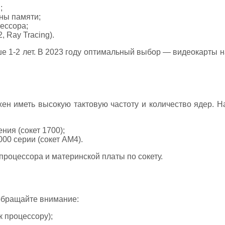
;
ны памяти;
ессора;
 Ray Tracing).
 1-2 лет. В 2023 году оптимальный выбор — видеокарты н
жен иметь высокую тактовую частоту и количество ядер. 
ления (сокет 1700);
00 серии (сокет AM4).
роцессора и материнской платы по сокету.
обращайте внимание:
к процессору);