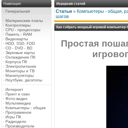
Навигация
Иерархия статей
·
Генеральная
Статьи
»
Компьютеры - общая, р
шагов
·
Материнские платы
·
Контроллеры
Как собрать мощный игровой компьютер б
·
CPU - процессоры
·
Память - RAM
·
Видеокарты
Простая пошаг
·
HDD, SSD, FDD
·
CD - DVD - BD
игровог
·
Звуковые карты
·
Охлаждение ПК
·
Корпуса ПК
·
Электропитание
·
Мониторы и ТВ
·
Манипуляторы
·
Ноутбуки, десктопы
·
Интернет
·
Принт и скан
·
Фото-видео
·
Мультимедиа
·
Компьютеры - общая
·
Программное
·
Игры ПК
·
Радиодело
·
Производители