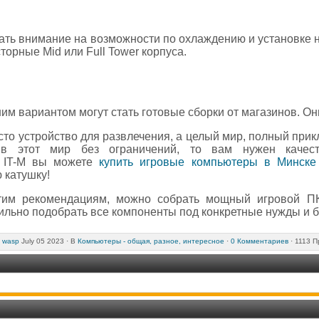
ать внимание на возможности по охлаждению и установке
торные Mid или Full Tower корпуса.
 вариантом могут стать готовые сборки от магазинов. Они 
то устройство для развлечения, а целый мир, полный при
 в этот мир без ограничений, то вам нужен качест
е IT-M вы можете
купить игровые компьютеры в Минске
 катушку!
тим рекомендациям, можно собрать мощный игровой ПК
ильно подобрать все компоненты под конкретные нужды и б
л
wasp
July 05 2023 ·
В
Компьютеры - общая, разное, интересное
·
0 Комментариев
· 1113 П