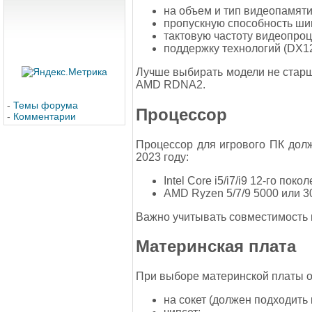
на объем и тип видеопамяти
пропускную способность ши
тактовую частоту видеопроц
поддержку технологий (DX12,
Лучше выбирать модели не старше
AMD RDNA2.
-
Темы форума
Процессор
-
Комментарии
Процессор для игрового ПК дол
2023 году:
Intel Core i5/i7/i9 12-го поко
AMD Ryzen 5/7/9 5000 или 30
Важно учитывать совместимость п
Материнская плата
При выборе материнской платы 
на сокет (должен подходить 