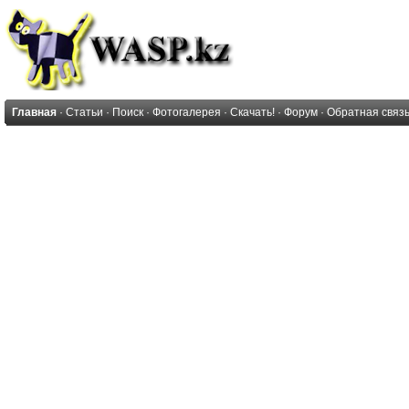
Главная
·
Статьи
·
Поиск
·
Фотогалерея
·
Скачать!
·
Форум
·
Обратная связ