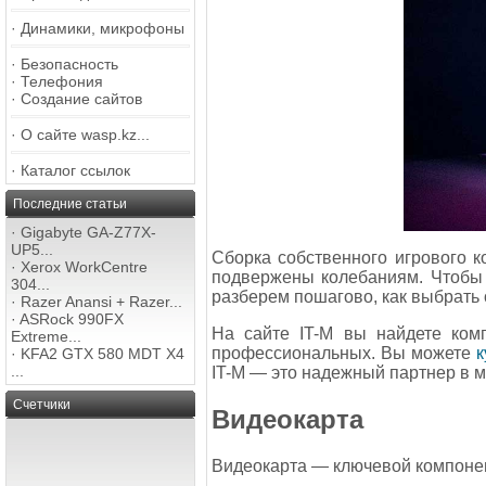
·
Динамики, микрофоны
·
Безопасность
·
Телефония
·
Создание сайтов
·
О сайте wasp.kz...
·
Каталог ссылок
Последние статьи
·
Gigabyte GA-Z77X-
UP5...
Сборка собственного игрового к
·
Xerox WorkCentre
подвержены колебаниям. Чтобы 
304...
разберем пошагово, как выбрать 
·
Razer Anansi + Razer...
·
ASRock 990FX
На сайте IT-M вы найдете ко
Extreme...
профессиональных. Вы можете
к
·
KFA2 GTX 580 MDT X4
...
IT-M — это надежный партнер в 
Счетчики
Видеокарта
Видеокарта — ключевой компонен