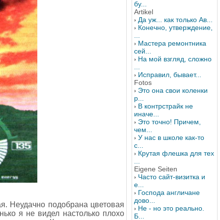
бу...
Artikel
Да уж... как только Ав...
Конечно, утверждение,
...
Мастера ремонтника
сей...
На мой взгляд, сложно
...
Исправил, бывает...
Fotos
Это она свои коленки
р...
В контрстрайк не
иначе...
Это точно! Причем,
чем...
У нас в школе как-то
с...
Крутая флешка для тех
...
Eigene Seiten
Часто сайт-визитка и
е...
Господа англичане
дово...
вая. Неудачно подобрана цветовая
Не - но это реально.
енько я не видел настолько плохо
Б...