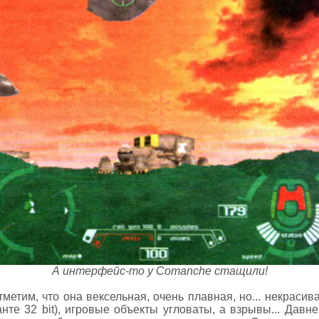
А интерфейс-то у Comanche стащили!
метим, что она вексельная, очень плавная, но... некраси
те 32 bit), игровые объекты угловаты, а взрывы... Давн