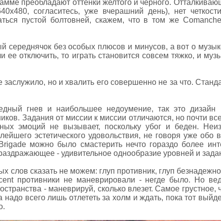
амме преобладают оттенки желтого и черного. Отталкиваю
0x480, согласитесь, уже вчерашний день), нет четкости
аться пустой болтовней, скажем, что в том же Comanch
й середнячок без особых плюсов и минусов, а вот о музы
ли ее отключить, то играть становится совсем тяжко, и муз
 заслужило, но и хвалить его совершенно не за что. Станд
едный гнев и наибольшее недоумение, так это дизайн 
ков. Задания от миссии к миссии отличаются, но почти все
льных эмоций не вызывает, поскольку убог и беден. Не
лейшего эстетического удовольствия, не говоря уже обо в
Brigade можно было смастерить нечто гораздо более инт
 раздражающее - удивительное однообразие уровней и зада
х слов сказать не можем: глуп противник, глуп безнадежно
ent противники не маневрировали - негде было. Но вед
странства - маневрируй, сколько влезет. Самое грустное, 
 надо всего лишь отлететь за холм и ждать, пока тот выйд
о.