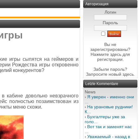
Авторизация
Логин
Пароль
 игры
Вы не
зарегистрированы?
Нажмите здесь
для
хие игры сыпятся на геймеров и
регистрации.
верии Рождества игры откровенно
Забыли пароль?
делий конкурентов?
Запросите новый
здесь
.
Letzte Kommentare
News
 в кабине довольно невзрачного
Я уверен - именно они
ейс полностью позаимствован из
...
нкты меню схожи.
На урановые рудники!
К...
Бухгалтеры уже за
голо...
Вот так и заменят нас
...
Уважаемый - назад в