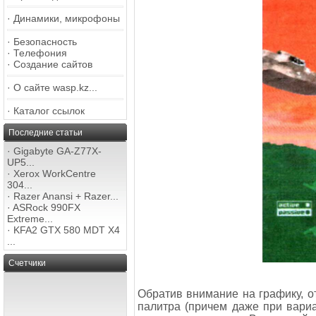
·
Динамики, микрофоны
·
Безопасность
·
Телефония
·
Создание сайтов
·
О сайте wasp.kz...
·
Каталог ссылок
Последние статьи
·
Gigabyte GA-Z77X-
UP5...
·
Xerox WorkCentre
304...
·
Razer Anansi + Razer...
·
ASRock 990FX
Extreme...
·
KFA2 GTX 580 MDT X4
...
Счетчики
Обратив внимание на графику, от
палитра (причем даже при вариан