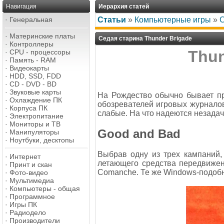
Навигация
Иерархия статей
·
Генеральная
Статьи
»
Компьютерные игры
»
С
·
Материнские платы
Седая старина Thunder Brigade
·
Контроллеры
Thun
·
CPU - процессоры
·
Память - RAM
·
Видеокарты
·
HDD, SSD, FDD
·
CD - DVD - BD
·
Звуковые карты
На Рождество обычно бывает пр
·
Охлаждение ПК
обозревателей игровых журналов
·
Корпуса ПК
слабые. На что надеются незадач
·
Электропитание
·
Мониторы и ТВ
Good and Bad
·
Манипуляторы
·
Ноутбуки, десктопы
Выбрав одну из трех кампаний,
·
Интернет
летающего средства передвижен
·
Принт и скан
Comanche. Те же Windows-подоб
·
Фото-видео
·
Мультимедиа
·
Компьютеры - общая
·
Программное
·
Игры ПК
·
Радиодело
·
Производители