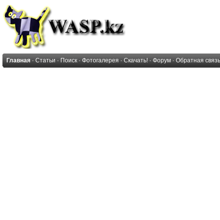
Главная
·
Статьи
·
Поиск
·
Фотогалерея
·
Скачать!
·
Форум
·
Обратная связ