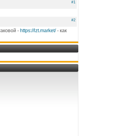
#1
#2
таковой -
https://lzt.market/
- как