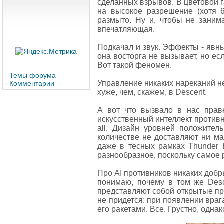
сделанных взрывов. В цветовой г
на высокое разрешение (хотя 64
размыто. Ну и, чтобы не заним
впечатляющая.
Подкачал и звук. Эффекты - явны
она восторга не вызывает, но ес
Вот такой феномен.
-
Темы форума
Управление никаких нареканий не
-
Комментарии
хуже, чем, скажем, в Descent.
А вот что вызвало в нас прав
искусственный интеллект противни
all. Дизайн уровней положите
количестве не доставляют ни ма
даже в тесных рамках Thunder 
разнообразное, поскольку самое
Про AI противников никаких добры
понимаю, почему в том же Desc
представляют собой открытые про
не придется: при появлении врага
его ракетами. Все. Грустно, однак