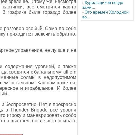
щее зрелище. К тому же, несмотря
Курильщиков везде
 картинки, все смотрится как-то
зажи...
e 3 графика была гораздо более
Это времен Холодной
во...
ке разговор особый. Сама по себе
ыку приходится включить обратно.
артное управление, не лучше и не
и содержание уровней, а также
гда сводятся к банальному kill’em
изменные холмы в недопустимом
сем остальном. Как нам кажется,
ересное и играбельное. И более
ний.
 и беспросветно. Нет, я прекрасно
ь в Thunder Brigade все уровни
что игроку и маневрировать особо
ет на выстрел, после чего осыпать