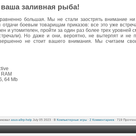
а ваша заливная рыба!
есравненно большая. Мы не стали заострять внимание ни
 отдачи боевым товарищам приказов: все это уже встреч
ен и утомителен, пройти за один раз более трех уровней
стречали). Но даже и они, вероятно, не вытерпят и не п
 совершенно не стоит вашего внимания. Мы считаем св
tive
b RAM
6, 64 Mb
иковал
asus-a9rp-help
July 05 2023 ·
В
Компьютерные игры
·
2 Комментариев
· 719 Прочтен