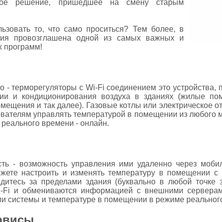
ное решение, пришедшее на смену старым
ьзовать то, что само проситься? Тем более, в
ция провозглашена одной из самых важных и
х программ!
о - терморегуляторы с Wi-Fi соединением это устройства
ции и кондиционирования воздуха в зданиях (жилые по
мещения и так далее). Газовые котлы или электрическое о
ователям управлять температурой в помещении из любого м
 реального времени - онлайн.
ть - возможность управления ими удаленно через моби
можете настроить и изменять температуру в помещении 
дитесь за пределами здания (буквально в любой точке з
i-Fi и обмениваются информацией с внешними серверами
ии системы и температуре в помещении в режиме реальног
рвисы