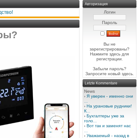
Авторизация
ство!
Логин
Пароль
оры?
Вы не
зарегистрированы?
Нажмите здесь
для
регистрации.
Забыли пароль?
Запросите новый
здесь
.
Letzte Kommentare
News
Я уверен - именно они
...
На урановые рудники!
К...
Бухгалтеры уже за
голо...
Вот так и заменят нас
...
Уважаемый - назад в