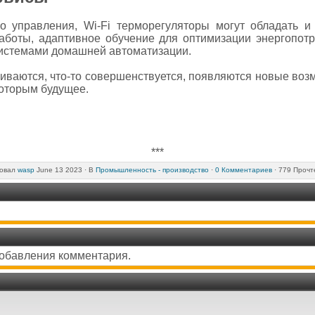
 управления, Wi-Fi терморегуляторы могут обладать и
боты, адаптивное обучение для оптимизации энергопотр
системами домашней автоматизации.
иваются, что-то совершенствуется, появляются новые возм
которым будущее.
***
овал
wasp
June 13 2023 ·
В
Промышленность - производство
·
0 Комментариев
· 779 Прочт
добавления комментария.