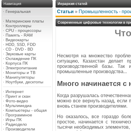
Навигация
Иерархия статей
·
Генеральная
Статьи
»
Промышленность - про
·
Материнские платы
Современные цифровые технологии в пр
·
Контроллеры
Что
·
CPU - процессоры
·
Память - RAM
·
Видеокарты
·
HDD, SSD, FDD
·
CD - DVD - BD
·
Звуковые карты
Несмотря на множество пробле
·
Охлаждение ПК
ситуацию, Казахстан делает 
·
Корпуса ПК
производственной базы. Так 
·
Электропитание
промышленные производства...
·
Мониторы и ТВ
·
Манипуляторы
·
Ноутбуки, десктопы
Много начинается с 
·
Интернет
Когда разрушалась отечественна
·
Принт и скан
можно все вернуть назад, если п
·
Фото-видео
·
Мультимедиа
вновь станем производителями.
·
Компьютеры - общая
·
Программное
Но оказалось, все гораздо бо
·
Игры ПК
простое, начинается с техничес
·
Радиодело
тысячи необходимых элементов
·
Производители