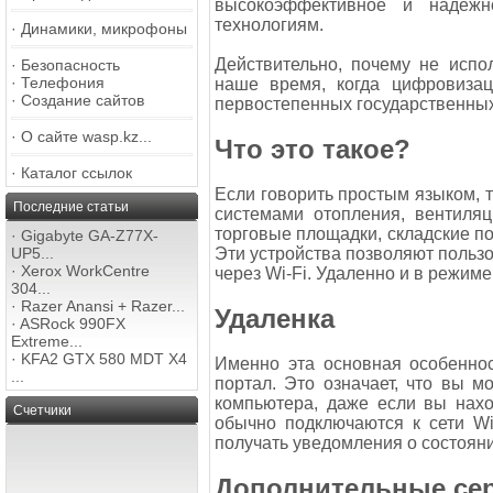
высокоэффективное и надеж
технологиям.
·
Динамики, микрофоны
Действительно, почему не испол
·
Безопасность
·
Телефония
наше время, когда цифровиза
·
Создание сайтов
первостепенных государственны
·
О сайте wasp.kz...
Что это такое?
·
Каталог ссылок
Если говорить простым языком, т
Последние статьи
системами отопления, вентиля
торговые площадки, складские по
·
Gigabyte GA-Z77X-
UP5...
Эти устройства позволяют польз
·
Xerox WorkCentre
через Wi-Fi. Удаленно и в режиме
304...
·
Razer Anansi + Razer...
Удаленка
·
ASRock 990FX
Extreme...
·
KFA2 GTX 580 MDT X4
Именно эта основная особеннос
...
портал. Это означает, что вы 
компьютера, даже если вы нахо
Счетчики
обычно подключаются к сети W
получать уведомления о состоян
Дополнительные се