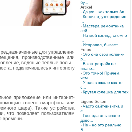
бу...
Artikel
Да уж... как только Ав...
Конечно, утверждение,
...
Мастера ремонтника
сей...
На мой взгляд, сложно
...
Исправил, бывает...
Fotos
, предназначенные для управления
Это она свои коленки
мещения, производственные или
р...
топление, водяные теплые полы...
В контрстрайк не
еста, подключившись к интернету
иначе...
Это точно! Причем,
чем...
У нас в школе как-то
с...
Крутая флешка для тех
...
льное приложение или интернет-
Eigene Seiten
с помощью своего смартфона или
Часто сайт-визитка и
емного шара). Такие устройства
е...
, что позволяет пользователям
Господа англичане
о времени.
дово...
Не - но это реально.
Б...