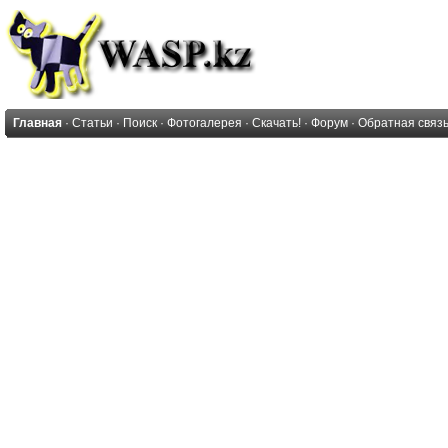
Главная
·
Статьи
·
Поиск
·
Фотогалерея
·
Скачать!
·
Форум
·
Обратная связ