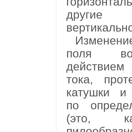
горизонталь
други
вертикальн
Изменен
поля во
действие
тока, прот
катушки и
по опреде
(это, к
пилообраз