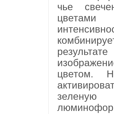
чье свече
цветами
интенсивно
комбини
результат
изображен
цветом. Н
активиро
зелену
люминофорн