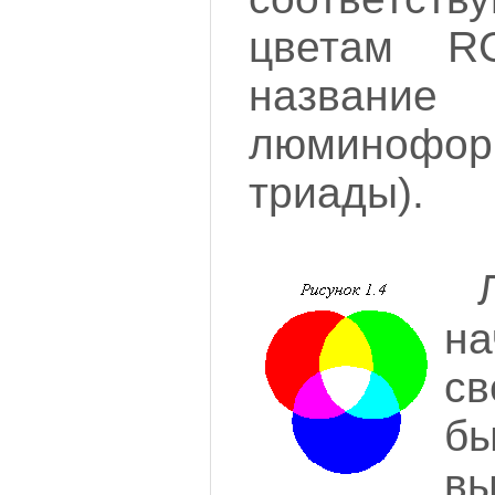
цветам R
названи
люминофорн
триады).
на
с
б
в