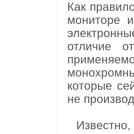
Как правил
мониторе и
электрон
отличие о
приме
монохромн
которые се
не производ
Известн