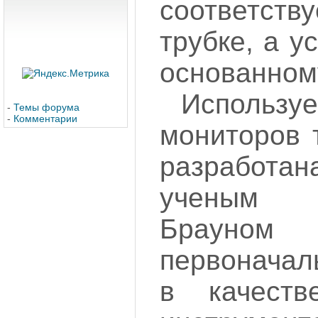
соответств
трубке, а у
основанном
Используе
-
Темы форума
-
Комментарии
мониторов 
разработ
ученым 
Брауном
первоначал
в качеств