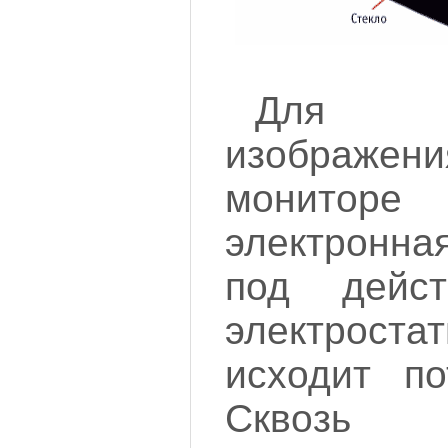
Для 
изображ
мониторе
электронна
под дейст
электроста
исходит по
Сквозь м