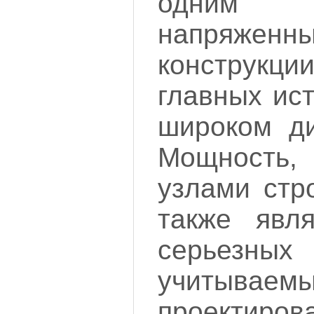
одним
напряж
конструкц
главных ис
широком ди
Мощность,
узлами стр
также явл
серьезн
учитыв
проектиров