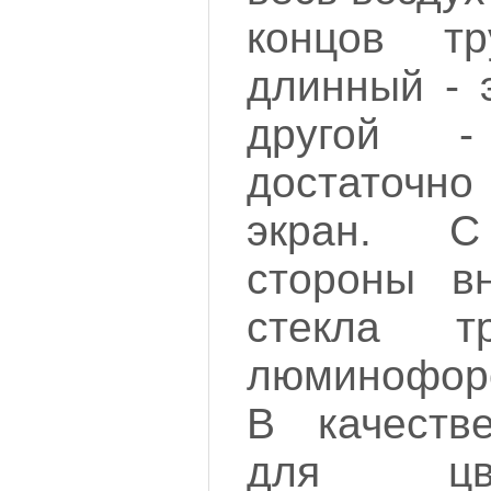
концов т
длинный - 
другой 
достаточно
экран. С
стороны вн
стекла т
люминофоро
В качеств
для цв