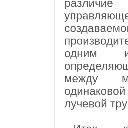
различи
управляюще
создава
производит
одним и
определя
между м
одинаково
лучевой тру