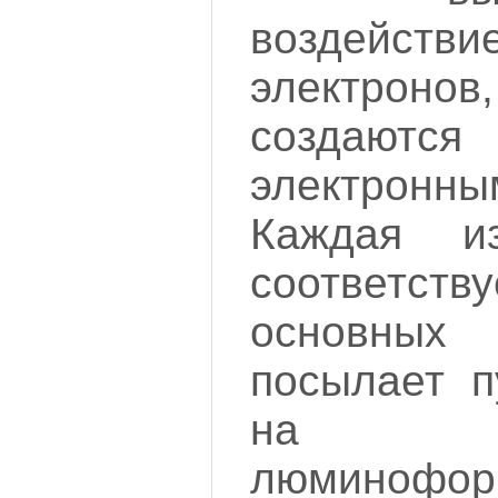
воздейств
электро
создаю
электрон
Каждая и
соответст
основны
посылает п
на ра
люминофо