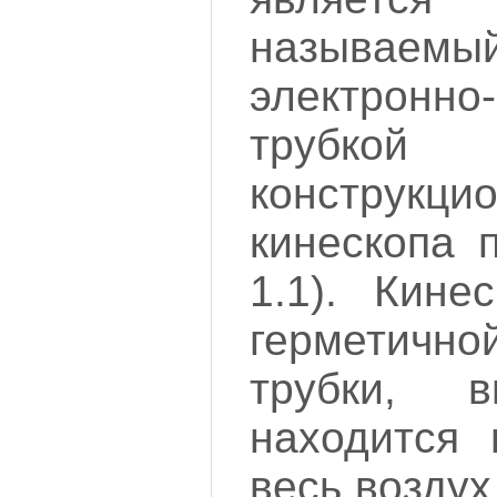
называ
электро
трубкой
конструк
кинескопа 
1.1). Кине
герметичн
трубки, в
находится 
весь воздух