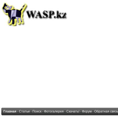
Главная
·
Статьи
·
Поиск
·
Фотогалерея
·
Скачать!
·
Форум
·
Обратная связ