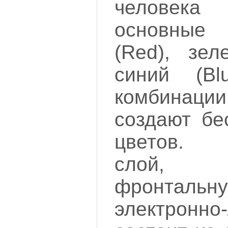
человека
основные 
(Red), зел
синий (B
комбина
создают бе
цветов. 
слой, п
фронтал
электронно