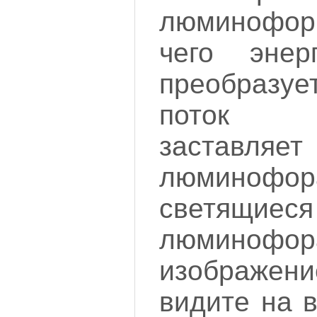
люминофорн
чего энер
преобразуе
поток 
застав
люминофора
светящ
люминофо
изображен
видите на 