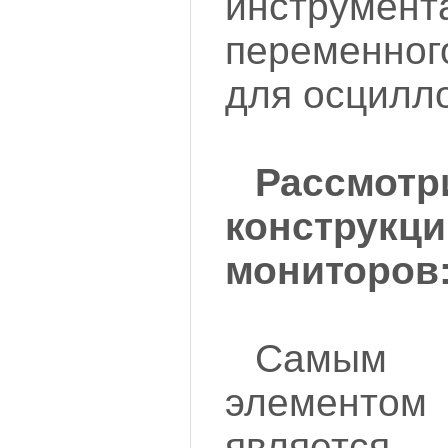
инструмент
переменног
для осцилл
Рассмотр
констр
мониторов
Самы
элемент
являетс