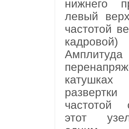
нижнего п
левый верх
частотой в
кадровой
Амплиту
перенап
катушка
развертки
частотой 
этот узе