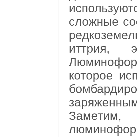
использу
сложные со
редкоземел
иттрия, 
Люминофор 
которое ис
бомбард
заряженны
Заметим
люминоф