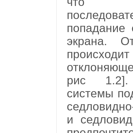
что об
последоват
попадание 
экрана. О
происходи
отклоняюще
рис 1.2]
системы по
седловидно
и седловид
предпочтит