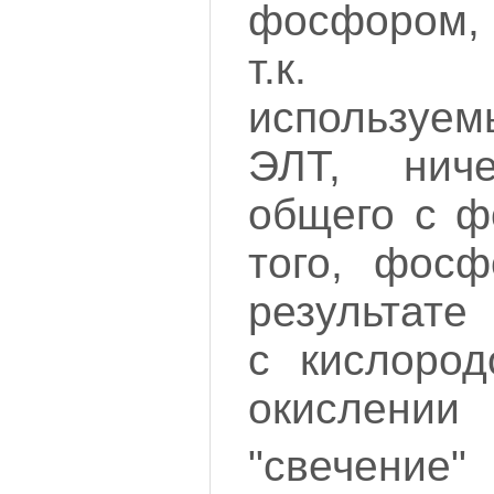
фосфором, 
т.к. л
используе
ЭЛТ, нич
общего с ф
того, фосф
результате
с кислород
окислен
"свечени