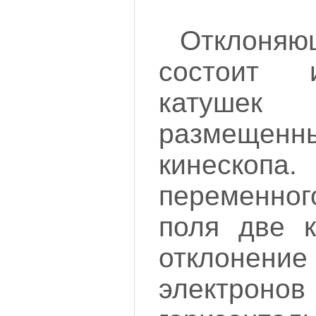
Отклоня
состоит 
катушек и
размещенн
кинескоп
переменно
поля две к
отклон
элект