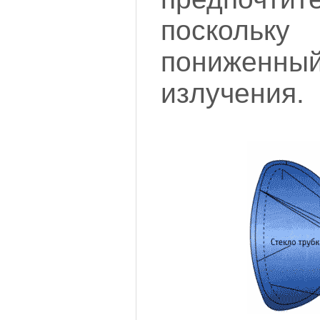
посколь
понижен
излучения.