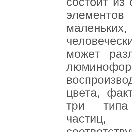
состоит из
элементо
мален
человечески
может разл
люминофо
воспроизв
цвета, фак
три типа
частиц,
соответст