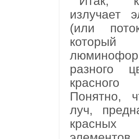
Итак, 
излучает э
(или пото
который
люминофо
разного цв
красного
Понятно, ч
луч, предн
красных 
элементо