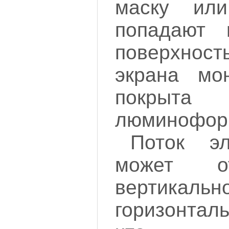
маску ил
попадают 
поверхнос
экрана мон
покрыта 
люминофорн
Поток эл
может о
верти
горизонтал