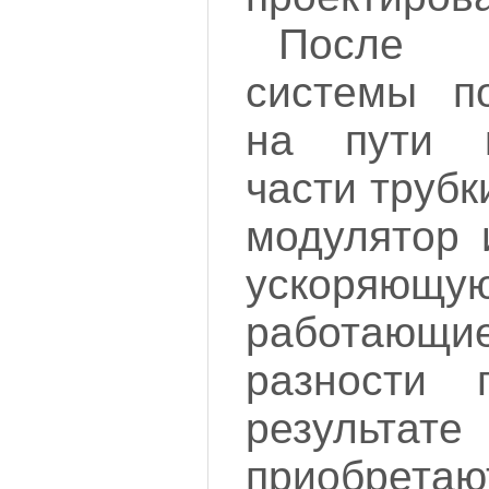
После 
системы по
на пути 
части трубк
модулятор 
ускоряю
работающи
разности 
результа
приобре