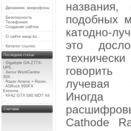
названия,
·
Динамики, микрофоны
подобных м
·
Безопасность
·
Телефония
·
Создание сайтов
катодно-лу
·
О сайте wasp.kz...
это досло
·
Каталог ссылок
техничес
Последние статьи
·
Gigabyte GA-Z77X-
говорить
UP5...
·
Xerox WorkCentre
304...
лучевая 
·
Razer Anansi + Razer...
·
ASRock 990FX
Extreme...
Иног
·
KFA2 GTX 580 MDT X4
...
расшифров
Счетчики
Cathode Ra