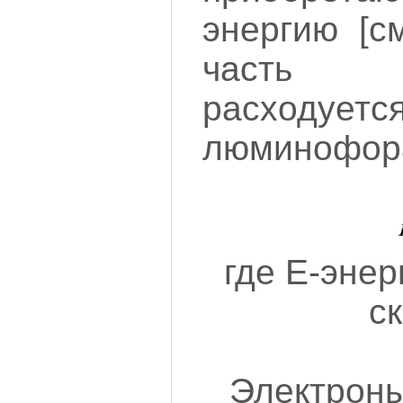
энергию [с
часть 
расходует
люминофор
где E-энер
с
Электрон