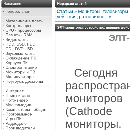
Навигация
Иерархия статей
·
Генеральная
Статьи
»
Мониторы, телевизоры
действия, разновидности
·
Материнские платы
·
Контроллеры
ЭЛТ-мониторы, устройство, принцип дейс
·
CPU - процессоры
·
Память - RAM
ЭЛТ
·
Видеокарты
·
HDD, SSD, FDD
·
CD - DVD - BD
·
Звуковые карты
·
Охлаждение ПК
·
Корпуса ПК
·
Электропитание
Сегод
·
Мониторы и ТВ
·
Манипуляторы
·
Ноутбуки, десктопы
распрост
·
Интернет
монитор
·
Принт и скан
·
Фото-видео
·
Мультимедиа
(Cathod
·
Компьютеры - общая
·
Программное
·
Игры ПК
мониторы.
·
Радиодело
·
Производители