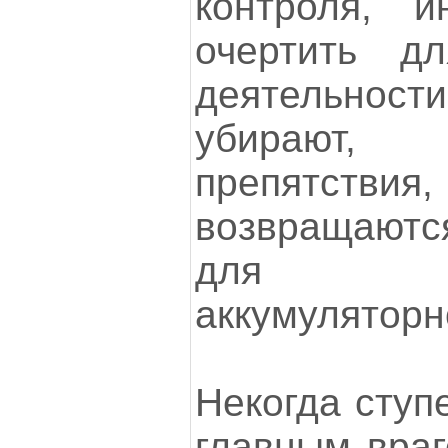
контроля, и
очертить д
деятельности
убирают, 
препятств
возвращаютс
для по
аккумуляторно
Некогда ступ
главным враг