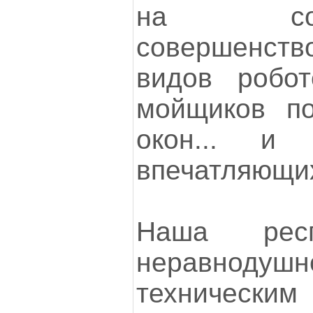
на со
совершенство
видов робот
мойщиков п
окон... и 
впечатляющих
Наша респ
неравнодуш
техническ