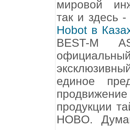
мировой ин
так и здесь 
Hobot в Каза
BEST-M AS
официальн
эксклюзивны
единое пред
продвижени
продукции та
HOBO. Дума