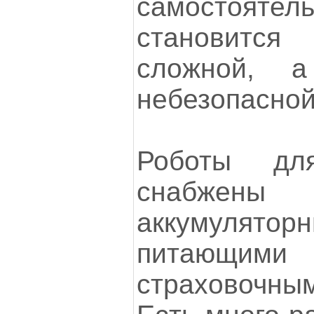
самостояте
становитс
сложной, 
небезопасной
Роботы дл
снабже
аккумулятор
питающи
страховочны