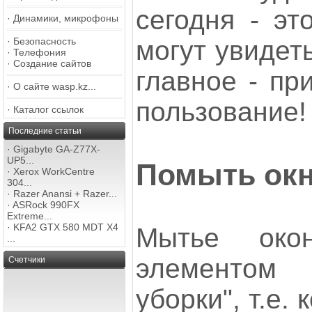
сегодня - эт
·
Динамики, микрофоны
·
Безопасность
могут увидеть
·
Телефония
·
Создание сайтов
главное - пр
·
О сайте wasp.kz...
пользование!
·
Каталог ссылок
Последние статьи
·
Gigabyte GA-Z77X-
UP5...
Помыть окн
·
Xerox WorkCentre
304...
·
Razer Anansi + Razer...
·
ASRock 990FX
Extreme...
·
KFA2 GTX 580 MDT X4
Мытье око
...
элементом
Счетчики
уборки", т.е.