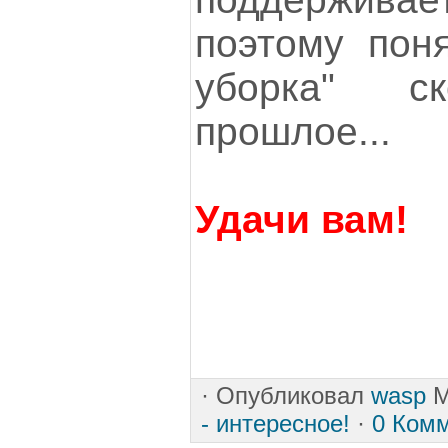
поэтому поня
уборка" с
прошлое...
Удачи вам!
·
Опубликовал
wasp
M
- интересное!
·
0 Ком