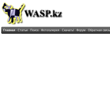
Главная
·
Статьи
·
Поиск
·
Фотогалерея
·
Скачать!
·
Форум
·
Обратная связ