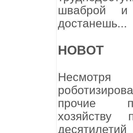
шваброй и
достанешь...
HOBOT
Несмотря
роботизиров
прочие п
хозяйству 
десятилетий