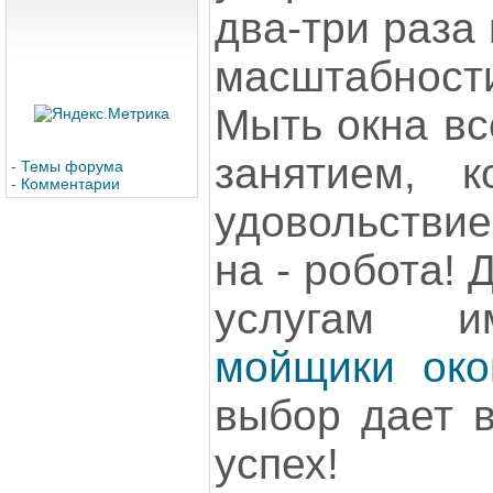
два-три раза 
масштабност
Мыть окна вс
занятием, 
-
Темы форума
-
Комментарии
удовольствие
на - робота! 
услугам 
мойщики око
выбор дает 
успех!