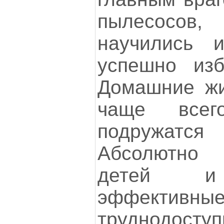
пылесосов,
научились 
успешно изб
Домашние жив
чаще всег
подружатс
Абсолютно 
детей и 
эффективн
труднодоступ