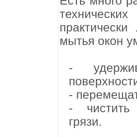
Есть много р
техническ
практически
мытья окон у
- удерж
поверхности
- перемещат
- чистить
грязи.