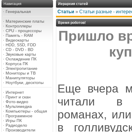
Навигация
Иерархия статей
·
Генеральная
Статьи
»
Статьи разные - интере
·
Материнские платы
Время роботов!
·
Контроллеры
·
CPU - процессоры
Пришло вр
·
Память - RAM
·
Видеокарты
·
HDD, SSD, FDD
куп
·
CD - DVD - BD
·
Звуковые карты
·
Охлаждение ПК
·
Корпуса ПК
·
Электропитание
·
Мониторы и ТВ
·
Манипуляторы
·
Ноутбуки, десктопы
Еще вчера м
·
Интернет
·
Принт и скан
читали в 
·
Фото-видео
·
Мультимедиа
романах, или
·
Компьютеры - общая
·
Программное
·
Игры ПК
в голливудс
·
Радиодело
·
Производители