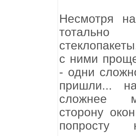
Несмотря на
тотально
стеклопакеты
с ними проще
- одни сложн
пришли... н
сложнее м
сторону окон
попросту 