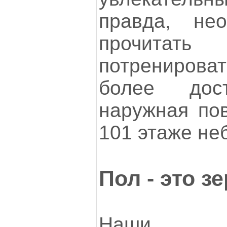
правда, не
прочитать
потренироват
более дос
наружная пов
101 этаже неб
Пол - это зе
Наши ка