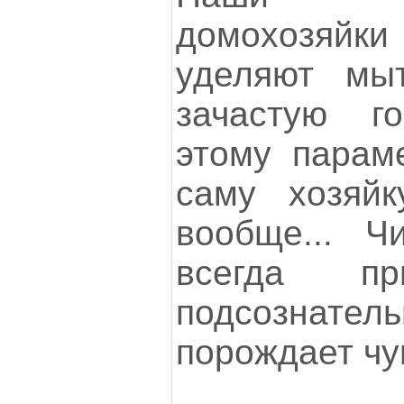
домохозяйки
уделяют мы
зачастую г
этому парам
саму хозяй
вообще... Ч
всегда п
подсознат
порождает чу