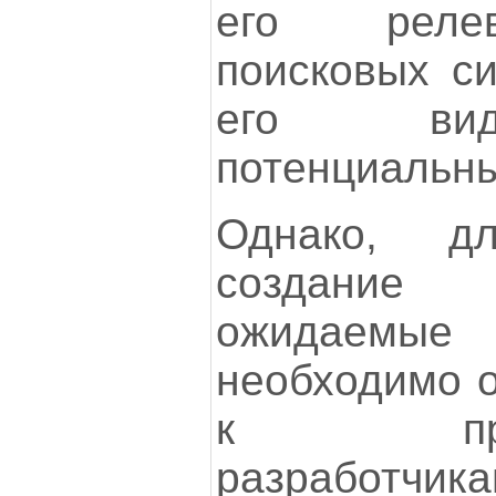
его релев
поисковых си
его вид
потенциальны
Однако, д
создание
ожидаемые
необходимо о
к профе
разработч