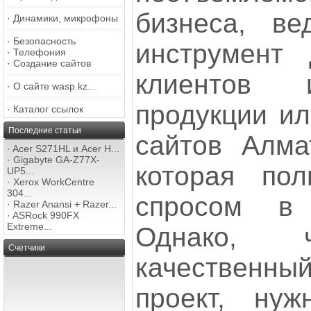
бизнеса, ве
·
Динамики, микрофоны
·
Безопасность
инструмент 
·
Телефония
·
Создание сайтов
клиентов 
·
О сайте wasp.kz...
продукции ил
·
Каталог ссылок
Последние статьи
сайтов Алма
·
Acer S271HL и Acer H...
·
Gigabyte GA-Z77X-
которая пол
UP5...
·
Xerox WorkCentre
304...
спросом в
·
Razer Anansi + Razer...
·
ASRock 990FX
Extreme...
Однако, ч
Счетчики
качественн
проект, нуж