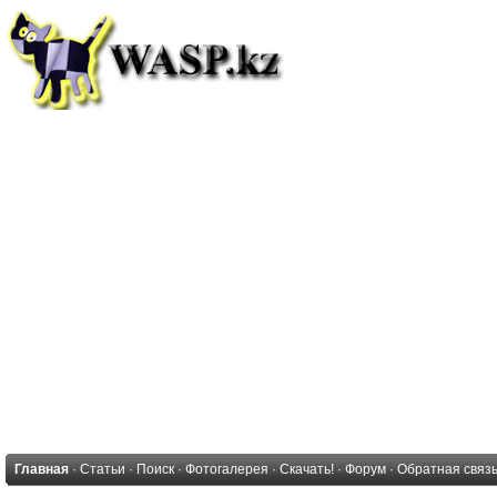
Главная
·
Статьи
·
Поиск
·
Фотогалерея
·
Скачать!
·
Форум
·
Обратная связ