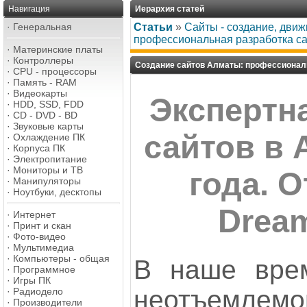
Навигация
Иерархия статей
·
Генеральная
Статьи
»
Сайты - создание, дви
профессиональная разработка са
·
Материнские платы
·
Контроллеры
Создание сайтов Алматы: профессиональ
·
CPU - процессоры
·
Память - RAM
·
Видеокарты
Экспертн
·
HDD, SSD, FDD
·
CD - DVD - BD
·
Звуковые карты
сайтов в 
·
Охлаждение ПК
·
Корпуса ПК
·
Электропитание
·
Мониторы и ТВ
года. 
·
Манипуляторы
·
Ноутбуки, десктопы
Drea
·
Интернет
·
Принт и скан
·
Фото-видео
·
Мультимедиа
·
Компьютеры - общая
В наше врем
·
Программное
·
Игры ПК
неотъемлемо
·
Радиодело
·
Производители