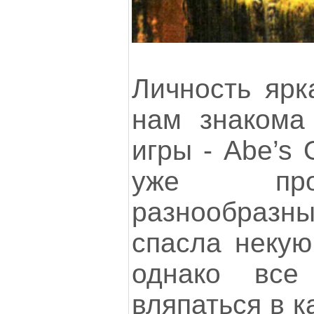
Личность ярк
нам знакома
игры - Abe’s 
уже про
разнообра
спасла некую
однако все
вляпаться в к