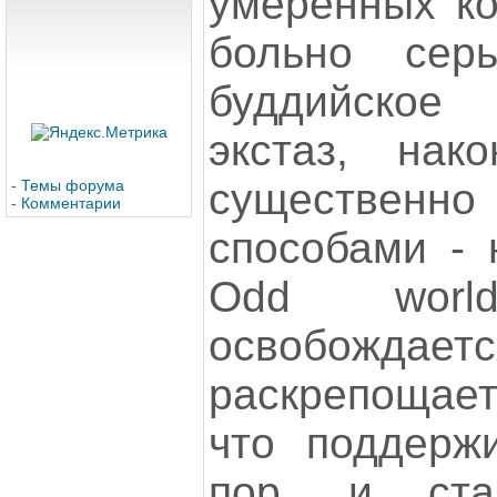
умеренных ко
больно серь
буддийское
экстаз, нако
существенно
-
Темы форума
-
Комментарии
способами - 
Odd world
освобождаетс
раскрепощае
что поддерж
пор. и ста