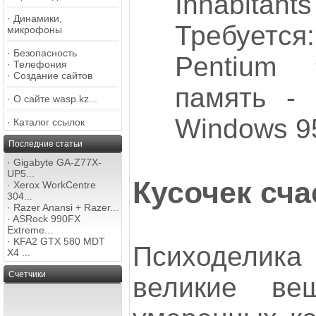
Inhabitants 
·
Динамики,
Требует
микрофоны
·
Безопасность
Pentium 
·
Телефония
·
Создание сайтов
память -
·
О сайте wasp.kz...
Windows 9
·
Каталог ссылок
Последние статьи
·
Gigabyte GA-Z77X-
UP5...
Кусочек сча
·
Xerox WorkCentre
304...
·
Razer Anansi + Razer...
·
ASRock 990FX
Extreme...
·
KFA2 GTX 580 MDT
Психодели
X4 ...
Счетчики
великие ве