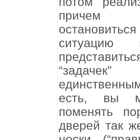
потом реали
причем 
остановит
ситуацию
представить
“задаче
единственн
есть, вы м
поменять по
дверей так же
носки (“пра