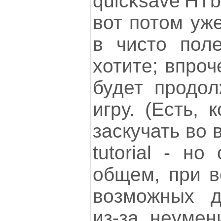
quicksave’HT
вот потом уж
в чисто поле
хотите; впроче
будет продол
игру. (Есть, 
заскучать во 
tutorial - но
общем, при в
возможных д
из-за неумен