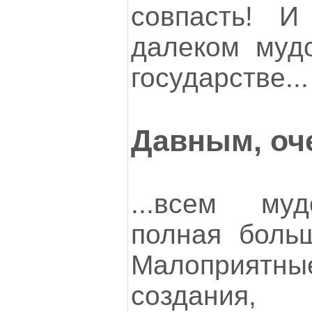
совпасть! 
далеком мудо
государстве...
Давным, оч
...всем му
полная больш
Малоприя
создания