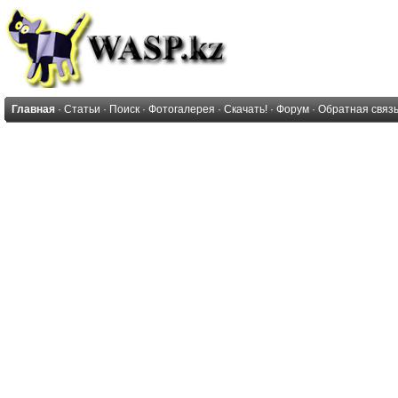
Главная
·
Статьи
·
Поиск
·
Фотогалерея
·
Скачать!
·
Форум
·
Обратная связ