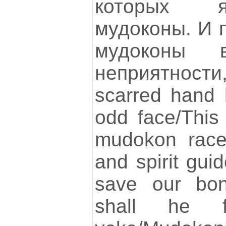
которых я
мудоконы. И 
мудоконы 
неприятности,
scarred hand
odd face/This
mudokon race/
and spirit gui
save our bon
shall he f