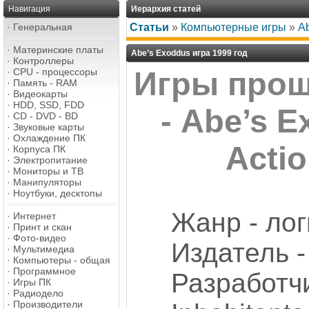
Навигация
Иерархия статей
·
Генеральная
Статьи
»
Компьютерные игры
»
Ab
·
Материнские платы
Abe’s Exoddus игра 1999 год
·
Контроллеры
·
CPU - процессоры
Игры прош
·
Память - RAM
·
Видеокарты
·
HDD, SSD, FDD
- Abe’s 
·
CD - DVD - BD
·
Звуковые карты
·
Охлаждение ПК
Acti
·
Корпуса ПК
·
Электропитание
·
Мониторы и ТВ
·
Манипуляторы
·
Ноутбуки, десктопы
Жанр - ло
·
Интернет
·
Принт и скан
·
Фото-видео
Издатель - 
·
Мультимедиа
·
Компьютеры - общая
·
Программное
Разработ
·
Игры ПК
·
Радиодело
·
Производители