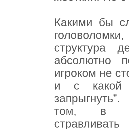
Какими бы с
головоломки
структура д
абсолютно п
игроком не ст
и с какой
запрыгнуть”
том, в к
стравливат