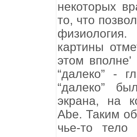
некоторых вр
то, что позво
физиологи
картины отме
этом вполне'
“далеко” - г
“далеко” бы
экрана, на к
Abe. Таким об
чье-то тело