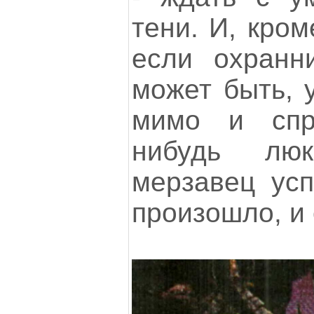
тени. И, кром
если охранни
может быть, 
мимо и спр
нибудь лю
мерзавец усп
произошло, и 