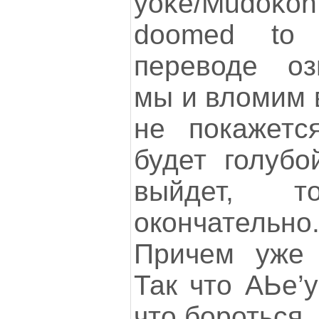
yoke/Mudok
doomed to 
переводе оз
мы и вломим в
не покажетс
будет голубо
выйдет, 
окончательно
Причем уже 
Так что АЬе’у
что бороться.