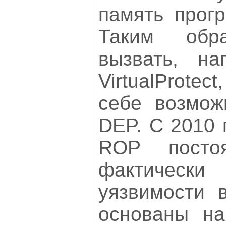
память прог
Таким обра
вызвать, на
VirtualProte
себе возмож
DEP. С 2010 
ROP посто
фактическ
уязвимости в
основаны на