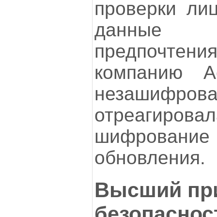
проверки лиц
данные
предпочтени
компанию A
незашифрова
отреагиров
шифрован
обновления.
Высший при
безопаснос