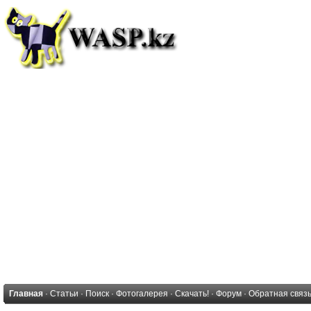
Главная
·
Статьи
·
Поиск
·
Фотогалерея
·
Скачать!
·
Форум
·
Обратная связ