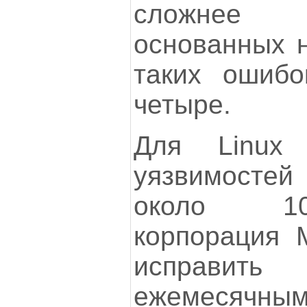
сложнее 
основанных н
таких ошиб
четыре.
Для Linux
уязвимостей
около 10
корпорация M
исправи
ежемесячн