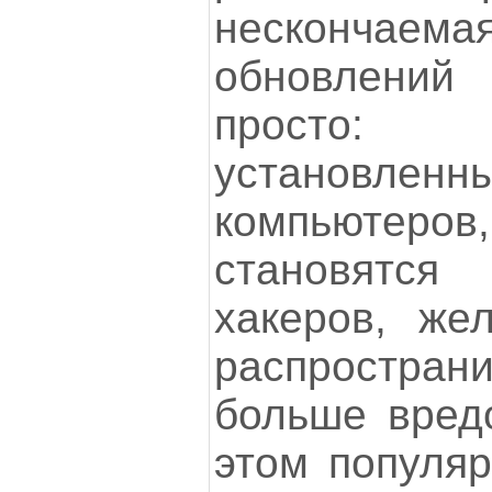
несконча
обновлени
просто:
установленн
компьютеров
становятся
хакеров, же
распростра
больше вред
этом популя