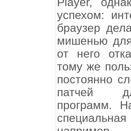
Player, одн
успехом: инт
браузер дела
мишенью для 
от него отка
тому же поль
постоянно сл
патчей д
программ. Н
специаль
наприме