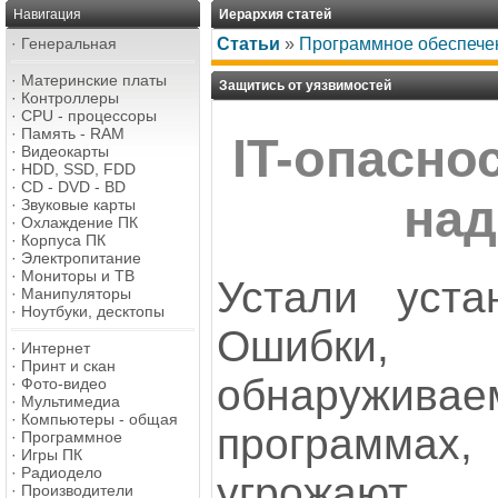
Навигация
Иерархия статей
·
Генеральная
Статьи
»
Программное обеспече
·
Материнские платы
Защитись от уязвимостей
·
Контроллеры
·
CPU - процессоры
·
Память - RAM
IT-опасно
·
Видеокарты
·
HDD, SSD, FDD
·
CD - DVD - BD
над
·
Звуковые карты
·
Охлаждение ПК
·
Корпуса ПК
·
Электропитание
·
Мониторы и ТВ
Устали уста
·
Манипуляторы
·
Ноутбуки, десктопы
Ошибки,
·
Интернет
·
Принт и скан
обнаруживае
·
Фото-видео
·
Мультимедиа
·
Компьютеры - общая
программа
·
Программное
·
Игры ПК
·
Радиодело
угрожают 
·
Производители