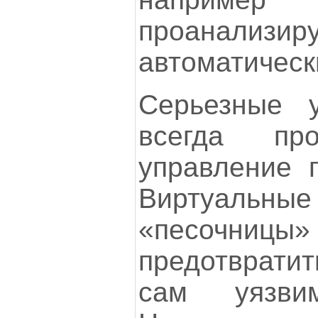
проанализи
автоматическ
Серьезные у
всегда пр
управление 
Виртуаль
«песочниц
предотвратит
сам уязви