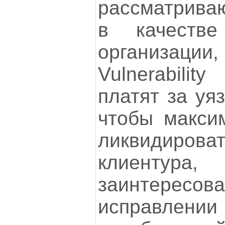
рассматрива
в качестве
организац
Vulnerabilit
платят за уя
чтобы макси
ликвидироват
клиен
заинтер
исправлении