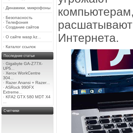
компью
·
Динамики, микрофоны
·
Безопасность
расшатываю
·
Телефония
·
Создание сайтов
Интернета.
·
О сайте wasp.kz...
·
Каталог ссылок
Последние статьи
·
Gigabyte GA-Z77X-
UP5...
·
Xerox WorkCentre
304...
·
Razer Anansi + Razer...
·
ASRock 990FX
Extreme...
·
KFA2 GTX 580 MDT X4
...
Счетчики