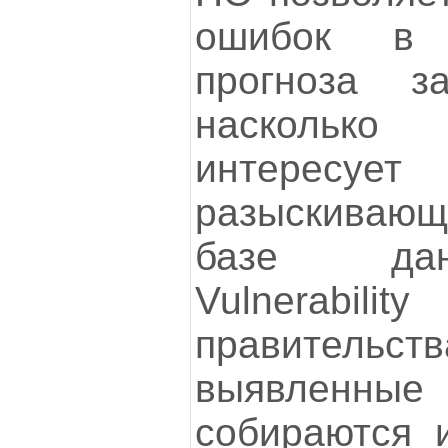
ошибок в 
прогноза з
насколько
интересу
разыскивающ
базе дан
Vulnerabilit
правите
выявленны
собираются 