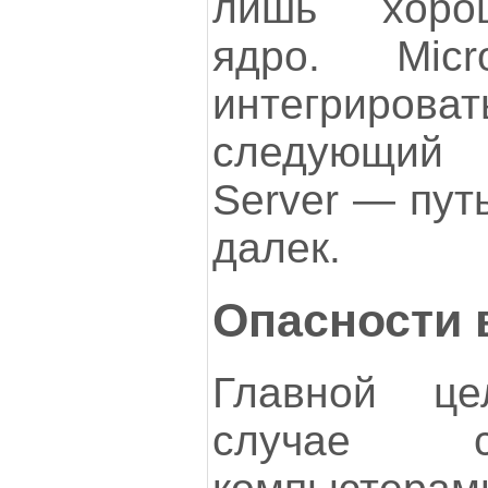
лишь хоро
ядро. Micr
интегриро
следующий
Server — пут
далек.
Опасности 
Главной ц
случае 