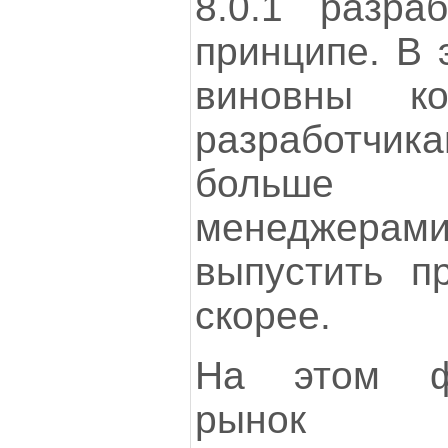
8.0.1 разра
принципе. В 
виновны к
разработчик
больше 
менеджерами
выпустить п
скорее.
На этом ф
рынок э