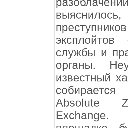
разоблаче
выяснилос
преступнико
эксплойтов 
службы и пр
органы. Неу
известный ха
собирается
Absolute Z
Exchange.
площадке бу