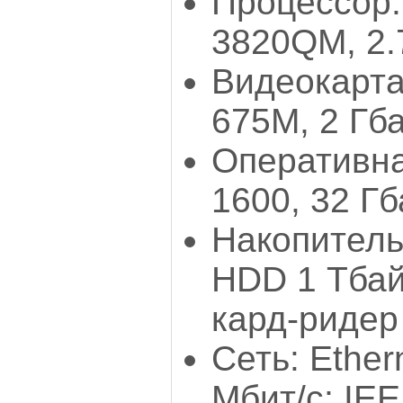
Процессор: 
3820QM, 2.
Видеокарта
675М, 2 Гб
Оперативна
1600, 32 Гб
Накопитель
HDD 1 Тбай
кард-ридер
Сеть: Ether
Мбит/с; IEE