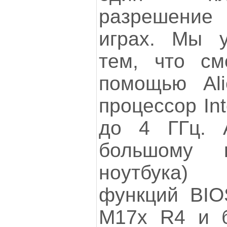
разрешение
играх. Мы у
тем, что см
помощью Al
процессор In
до 4 ГГц. 
большому к
ноутбука) 
функций BIOS
М17х R4 и б