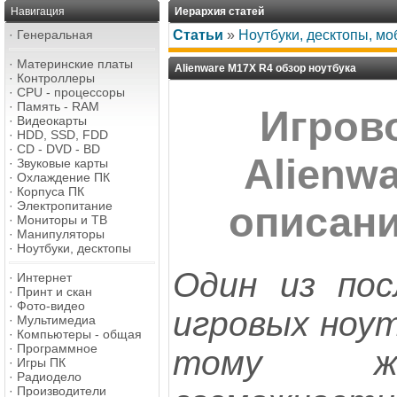
Навигация
Иерархия статей
·
Генеральная
Статьи
»
Ноутбуки, десктопы, м
·
Материнские платы
Alienware М17Х R4 обзор ноутбука
·
Контроллеры
·
CPU - процессоры
·
Память - RAM
Игров
·
Видеокарты
·
HDD, SSD, FDD
·
CD - DVD - BD
Alienw
·
Звуковые карты
·
Охлаждение ПК
·
Корпуса ПК
·
Электропитание
описани
·
Мониторы и ТВ
·
Манипуляторы
·
Ноутбуки, десктопы
Один из пос
·
Интернет
·
Принт и скан
·
Фото-видео
игровых ноут
·
Мультимедиа
·
Компьютеры - общая
·
Программное
тому ж
·
Игры ПК
·
Радиодело
·
Производители