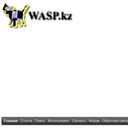
Главная
·
Статьи
·
Поиск
·
Фотогалерея
·
Скачать!
·
Форум
·
Обратная связ