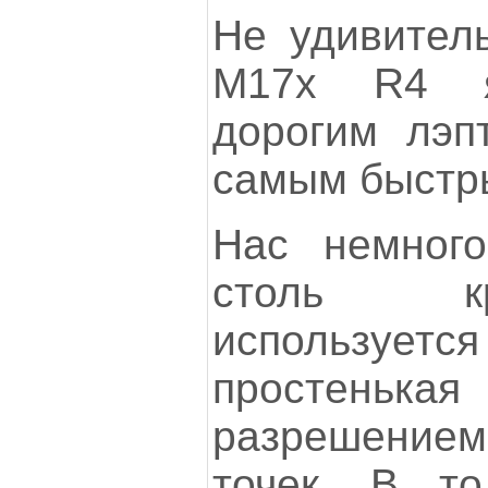
Не удивитель
М17х R4 я
дорогим лэп
самым быстр
Нас немного
столь к
использу
простеньк
разрешением
точек. В т