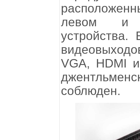
расположен
левом и 
устройства. 
видеовыходо
VGA, HDMI и 
джентльм
соблюден.