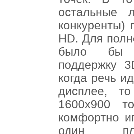
остальные л
конкуренты) 
HD. Для полн
было бы 
поддержку 3D
когда речь и
дисплее, т
1600x900 т
комфортно иг
один пл