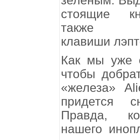
зеленым. Выд
стоящие кн
также до
клавиши лэпт
Как мы уже с
чтобы добрат
«железа» Al
придется сн
Правда, к
нашего инопл