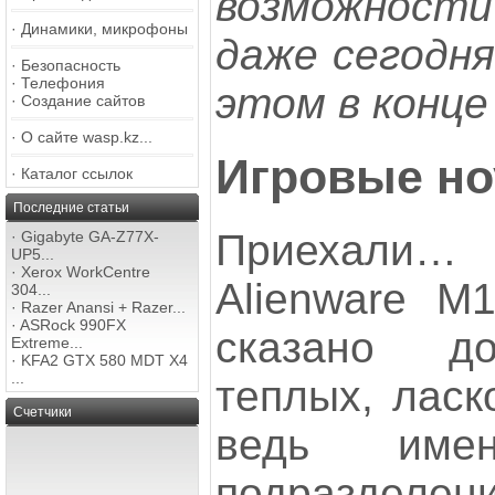
возможност
·
Динамики, микрофоны
даже сегодня
·
Безопасность
·
Телефония
этом в конце
·
Создание сайтов
·
О сайте wasp.kz...
Игровые но
·
Каталог ссылок
Последние статьи
Приехали…
·
Gigabyte GA-Z77X-
UP5...
·
Xerox WorkCentre
Alienware M
304...
·
Razer Anansi + Razer...
·
ASRock 990FX
сказано до
Extreme...
·
KFA2 GTX 580 MDT X4
...
теплых, ласк
Счетчики
ведь имен
подразделен