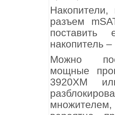
Накопители, 
разъем mSA
поставить
накопитель – 
Можно пос
мощные проц
3920XM ил
разблокиров
множителе