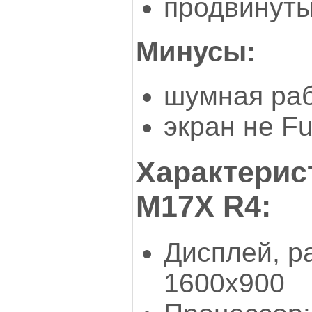
продвинут
Минусы:
шумная раб
экран не Fu
Характерис
М17Х R4:
Дисплей, р
1600x900