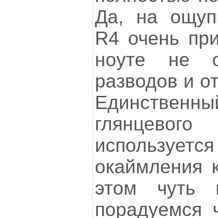
Да, на ощуп
R4 очень при
ноуте не о
разводов и о
Единствен
глянцево
используе
окаймления к
этом чуть 
порадуемся 