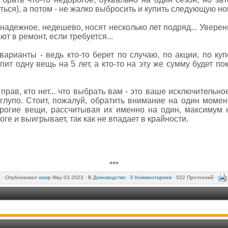
ться), а потом - не жалко выбросить и купить следующую нов
 надежное, недешево, носят несколько лет подряд... Уверен
т в ремонт, если требуется...
варианты - ведь кто-то берет по случаю, по акции, по куп
пит одну вещь на 5 лет, а кто-то на эту же сумму будет по
прав, кто нет... что выбрать вам - это ваше исключительно
 глупо. Стоит, пожалуй, обратить внимание на один момен
рогие вещи, рассчитывая их именно на один, максимум 
оге и выигрывает, так как не впадает в крайности.
***
·
Опубликовал
wasp
May 03 2023 ·
В
Домоводство
·
0 Комментариев
· 522 Прочтений ·