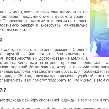
 новых имен, пусть не таких еще знаменитых, но
отавливают продукцию очень высокого уровня,
тву. Современные высокие технологии позволяют
спортивную одежду и аксессуары максимально
ческих свойств.
я
ой одежды и благо и зло одновременно. С одной
о с другой - крайне сложно выбрать именно то,
ми потребностями и достоинствами изделий, а
х имен... Здесь нам на помощь приходят специалисты, а
имеют хороший багаж знаний, которые высокую репутаци
тивные костюмы или спортивная обувь, для пробежки или т
 природу... Это вид одежды одновременно удобный и не с
специалисты вам помогут подобрать то, что нужно, в этом 
й?
ых подхода к выбору спортивной одежды, в том числе и обу
брать что-то недорогое, буквально на один сезон, но зат