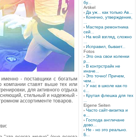
бу...
Artikel
Да уж... как только Ав...
Конечно, утверждение,
...
Мастера ремонтника
сей...
На мой взгляд, сложно
...
Исправил, бывает...
Fotos
Это она свои коленки
р...
В контрстрайк не
иначе...
Это точно! Причем,
 именно - поставщики с богатым
чем...
ю компании ставят выше тех или
У нас в школе как-то
ренировки, для активного отдыха
с...
тесняющий, стильный и надежный -
Крутая флешка для тех
...
огромном ассортименте товаров.
Eigene Seiten
Часто сайт-визитка и
е...
Господа англичане
дово...
ви:
Не - но это реально.
Б...
о "это всегда модно" (оно всегда