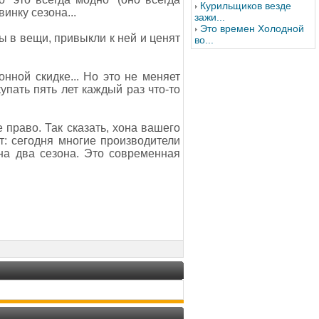
Курильщиков везде
инку сезона...
зажи...
Это времен Холодной
ы в вещи, привыкли к ней и ценят
во...
онной скидке... Но это не меняет
купать пять лет каждый раз что-то
е право. Так сказать, хона вашего
т: сегодня многие производители
на два сезона. Это современная