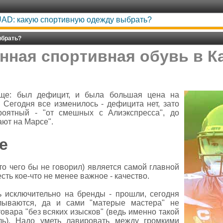
AD: какую спортивную одежду выбрать?
ыбрать?
нная спортивная обувь в К
ще: был дефицит, и была большая цена на
 Сегодня все изменилось - дефицита нет, зато
роятный - "от смешных с Алиэкспресса", до
ают на Марсе".
е
кто чего бы не говорил) является самой главной
сть кое-что не менее важное - качество.
ь исключительно на бренды - прошли, сегодня
лываются, да и сами "матерые мастера" не
овара "без всяких изысков" (ведь именно такой
ь). Надо уметь лавировать между громкими