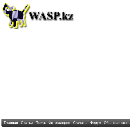
Главная
·
Статьи
·
Поиск
·
Фотогалерея
·
Скачать!
·
Форум
·
Обратная связ