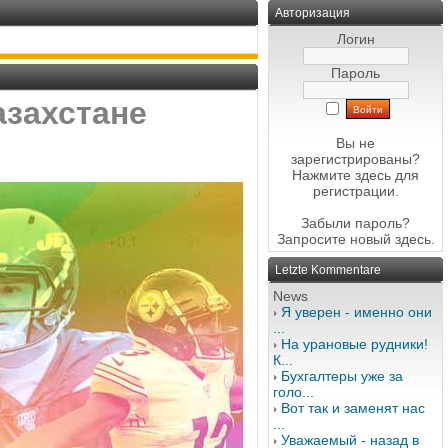
Авторизация
Логин
Пароль
азахстане
Вы не
зарегистрированы?
Нажмите здесь
для
регистрации.
Забыли пароль?
Запросите новый
здесь
.
Letzte Kommentare
News
Я уверен - именно они
...
На урановые рудники!
К...
Бухгалтеры уже за
голо...
Вот так и заменят нас
...
Уважаемый - назад в