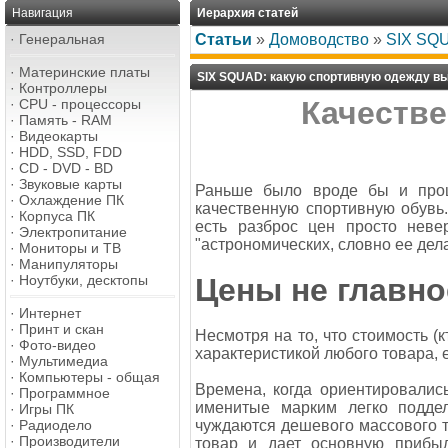
Навигация
Иерархия статей
·
Генеральная
Статьи
»
Домоводство
»
SIX SQU
·
Материнские платы
SIX SQUAD: какую спортивную одежду в
·
Контроллеры
Качестве
·
CPU - процессоры
·
Память - RAM
·
Видеокарты
·
HDD, SSD, FDD
·
CD - DVD - BD
·
Звуковые карты
Раньше было вроде бы и про
·
Охлаждение ПК
качественную спортивную обувь.
·
Корпуса ПК
есть разброс цен просто неве
·
Электропитание
"астрономических, словно ее дел
·
Мониторы и ТВ
·
Манипуляторы
·
Ноутбуки, десктопы
Цены не главно
·
Интернет
·
Принт и скан
Несмотря на то, что стоимость (
·
Фото-видео
характеристикой любого товара, е
·
Мультимедиа
·
Компьютеры - общая
Времена, когда ориентировалис
·
Программное
именитые марким легко подде
·
Игры ПК
·
Радиодело
чуждаются дешевого массового т
·
Производители
товар и дает основную прибыл