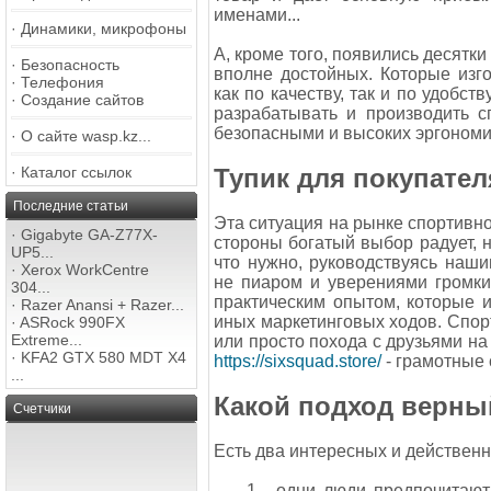
именами...
·
Динамики, микрофоны
А, кроме того, появились десятки
·
Безопасность
вполне достойных. Которые изг
·
Телефония
как по качеству, так и по удобс
·
Создание сайтов
разрабатывать и производить 
безопасными и высоких эргономи
·
О сайте wasp.kz...
·
Каталог ссылок
Тупик для покупател
Последние статьи
Эта ситуация на рынке спортивн
·
Gigabyte GA-Z77X-
стороны богатый выбор радует, н
UP5...
что нужно, руководствуясь наши
·
Xerox WorkCentre
не пиаром и уверениями громки
304...
практическим опытом, которые 
·
Razer Anansi + Razer...
иных маркетинговых ходов. Спор
·
ASRock 990FX
Extreme...
или просто похода с друзьями на
·
KFA2 GTX 580 MDT X4
https://sixsquad.store/
- грамотные 
...
Какой подход верны
Счетчики
Есть два интересных и действенн
1 - одни люди предпочитают 