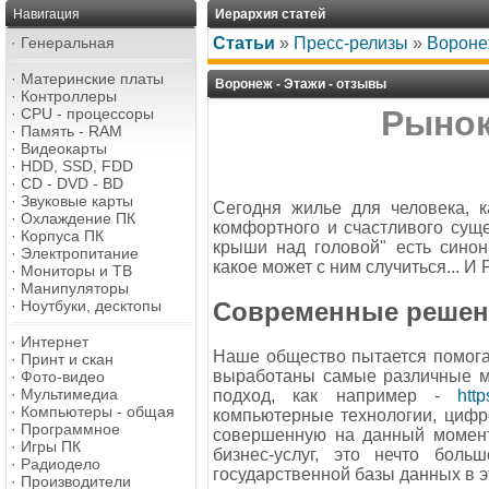
Навигация
Иерархия статей
·
Генеральная
Статьи
»
Пресс-релизы
»
Вороне
·
Материнские платы
Воронеж - Этажи - отзывы
·
Контроллеры
Рынок
·
CPU - процессоры
·
Память - RAM
·
Видеокарты
·
HDD, SSD, FDD
·
CD - DVD - BD
·
Звуковые карты
Сегодня жилье для человека, 
·
Охлаждение ПК
комфортного и счастливого сущ
·
Корпуса ПК
крыши над головой" есть синон
·
Электропитание
какое может с ним случиться... И
·
Мониторы и ТВ
·
Манипуляторы
·
Ноутбуки, десктопы
Современные решен
·
Интернет
Наше общество пытается помога
·
Принт и скан
выработаны самые различные м
·
Фото-видео
·
Мультимедиа
подход, как например -
http
·
Компьютеры - общая
компьютерные технологии, цифр
·
Программное
совершенную на данный момент 
·
Игры ПК
бизнес-услуг, это нечто бол
·
Радиодело
государственной базы данных в э
·
Производители