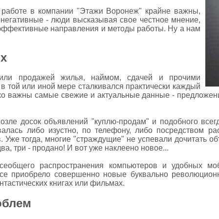
 работе в компании "Этажи Воронеж" крайне важны,
негативные - люди высказывая свое честное мнение,
эффективные направления и методы работы. Ну а нам
х
 или продажей жилья, наймом, сдачей и прочими
 в той или иной мере сталкивался практически каждый
ько важны самые свежие и актуальные данные - предложени
озле досок объявлений "куплю-продам" и подобного всегд
алась либо изустно, по телефону, либо посредством ра
Уже тогда, многие "страждущие" не успевали дочитать объ
два, три - продано! И вот уже наклеено новое...
 всеобщего распространения компьютеров и удобных мо
 все приобрело совершенно новые буквально революцион
нтастических книгах или фильмах.
облем