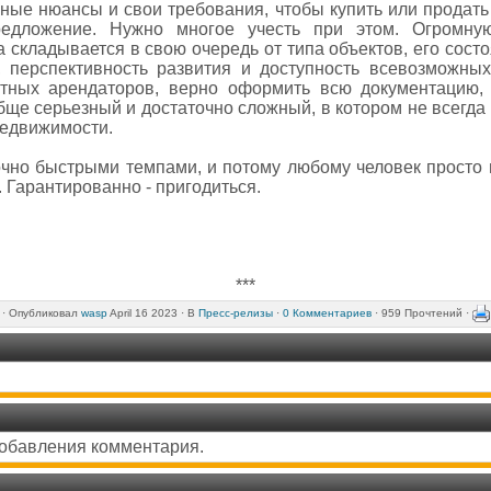
ные нюансы и свои требования, чтобы купить или продать 
редложение. Нужно многое учесть при этом. Огромну
а складывается в свою очередь от типа объектов, его состо
, перспективность развития и доступность всевозможных
стных арендаторов, верно оформить всю документацию, 
бще серьезный и достаточно сложный, в котором не всегд
недвижимости.
очно быстрыми темпами, и потому любому человек просто 
. Гарантированно - пригодиться.
***
·
Опубликовал
wasp
April 16 2023 ·
В
Пресс-релизы
·
0 Комментариев
· 959 Прочтений ·
добавления комментария.