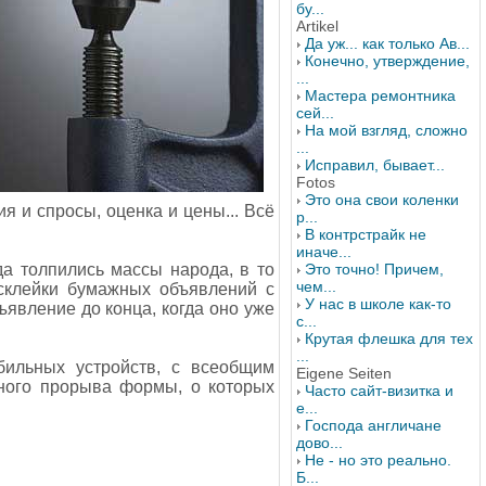
бу...
Artikel
Да уж... как только Ав...
Конечно, утверждение,
...
Мастера ремонтника
сей...
На мой взгляд, сложно
...
Исправил, бывает...
Fotos
Это она свои коленки
я и спросы, оценка и цены... Всё
р...
В контрстрайк не
иначе...
а толпились массы народа, в то
Это точно! Причем,
чем...
склейки бумажных объявлений с
У нас в школе как-то
явление до конца, когда оно уже
с...
Крутая флешка для тех
...
бильных устройств, с всеобщим
Eigene Seiten
ного прорыва формы, о которых
Часто сайт-визитка и
е...
Господа англичане
дово...
Не - но это реально.
Б...