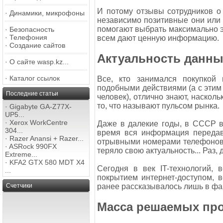
И потому отзывы сотрудников о
·
Динамики, микрофоны
независимо позитивные они или 
помогают выбрать максимально 
·
Безопасность
·
Телефония
всем дают ценную информацию.
·
Создание сайтов
Актуальность данны
·
О сайте wasp.kz...
·
Каталог ссылок
Все, кто занимался покупкой
подобными действиями (а с этим
Последние статьи
человек), отлично знают, наскол
то, что называют пульсом рынка.
·
Gigabyte GA-Z77X-
UP5...
·
Xerox WorkCentre
Даже в далекие годы, в СССР в
304...
время вся информация передав
·
Razer Anansi + Razer...
отрывными номерами телефонов. 
·
ASRock 990FX
теряло свою актуальность... Раз, 
Extreme...
·
KFA2 GTX 580 MDT X4
Сегодня в век IT-технологий,
...
покрытием интернет-доступом,
Счетчики
ранее рассказывалось лишь в фа
Масса решаемых пр