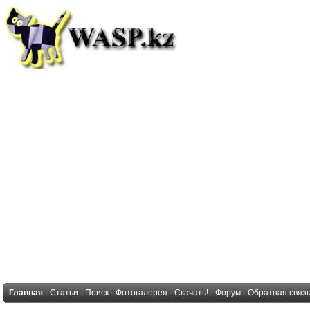
Главная
·
Статьи
·
Поиск
·
Фотогалерея
·
Скачать!
·
Форум
·
Обратная связ