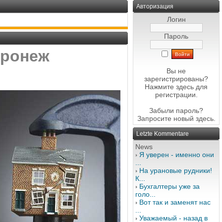
Авторизация
Логин
Пароль
оронеж
Вы не
зарегистрированы?
Нажмите здесь
для
регистрации.
Забыли пароль?
Запросите новый
здесь
.
Letzte Kommentare
News
Я уверен - именно они
...
На урановые рудники!
К...
Бухгалтеры уже за
голо...
Вот так и заменят нас
...
Уважаемый - назад в