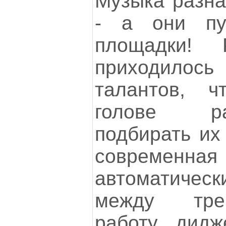
Музыка разна
- а они пу
площадки!
приходило
талантов, 
голове р
подбирать их 
современн
автоматическ
между тре
работу дид