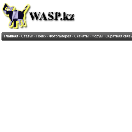
Главная
·
Статьи
·
Поиск
·
Фотогалерея
·
Скачать!
·
Форум
·
Обратная связ