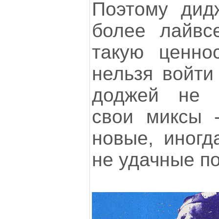
Поэтому дид
более лайвс
такую ценно
нельзя войти
доджей не 
свои миксы 
новые, иногд
не удачные п