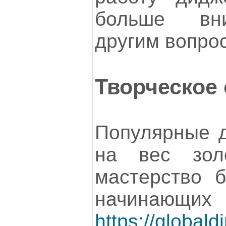
больше вн
другим вопро
Творческое
Популярные д
на вес зол
мастерство 
начин
https://globald