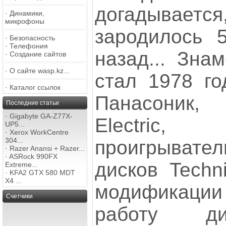
догадывается
·
Динамики,
микрофоны
зародилось 
·
Безопасность
·
Телефония
назад... Зна
·
Создание сайтов
·
О сайте wasp.kz...
стал 1978 го
·
Каталог ссылок
Панасоник, 
Последние статьи
·
Gigabyte GA-Z77X-
Electric
UP5...
·
Xerox WorkCentre
304...
проигрыва
·
Razer Anansi + Razer...
·
ASRock 990FX
дисков Techn
Extreme...
·
KFA2 GTX 580 MDT
X4 ...
модификации 
Счетчики
работу ди