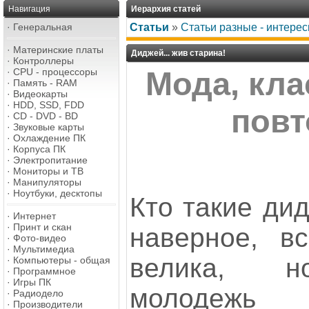
Навигация
Иерархия статей
·
Генеральная
Статьи
»
Статьи разные - интерес
·
Материнские платы
Диджей... жив старина!
·
Контроллеры
·
CPU - процессоры
Мода, кла
·
Память - RAM
·
Видеокарты
·
HDD, SSD, FDD
повт
·
CD - DVD - BD
·
Звуковые карты
·
Охлаждение ПК
·
Корпуса ПК
·
Электропитание
·
Мониторы и ТВ
·
Манипуляторы
·
Ноутбуки, десктопы
Кто такие дид
·
Интернет
·
Принт и скан
наверное, в
·
Фото-видео
·
Мультимедиа
велика, н
·
Компьютеры - общая
·
Программное
·
Игры ПК
молоде
·
Радиодело
·
Производители