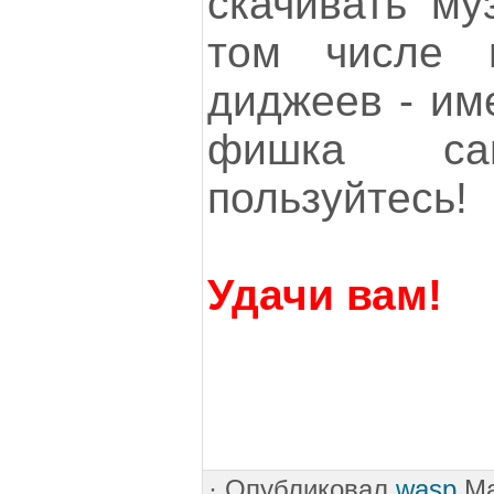
скачивать му
том числе 
диджеев - им
фишка сай
пользуйтесь!
Удачи вам!
·
Опубликовал
wasp
Ma