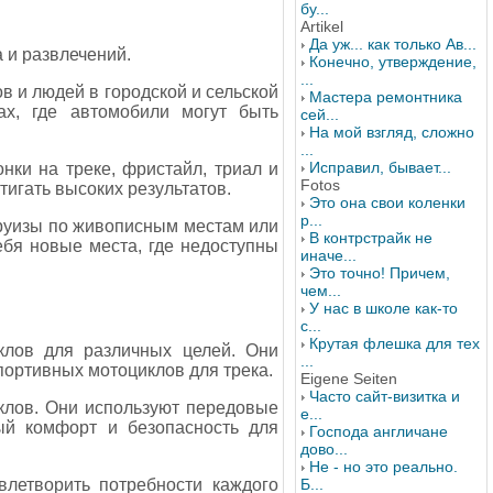
бу...
Artikel
Да уж... как только Ав...
 и развлечений.
Конечно, утверждение,
...
в и людей в городской и сельской
Мастера ремонтника
ах, где автомобили могут быть
сей...
На мой взгляд, сложно
...
Исправил, бывает...
нки на треке, фристайл, триал и
Fotos
тигать высоких результатов.
Это она свои коленки
р...
 круизы по живописным местам или
В контрстрайк не
ебя новые места, где недоступны
иначе...
Это точно! Причем,
чем...
У нас в школе как-то
с...
Крутая флешка для тех
иклов для различных целей. Они
...
портивных мотоциклов для трека.
Eigene Seiten
Часто сайт-визитка и
клов. Они используют передовые
е...
ый комфорт и безопасность для
Господа англичане
дово...
Не - но это реально.
Б...
влетворить потребности каждого