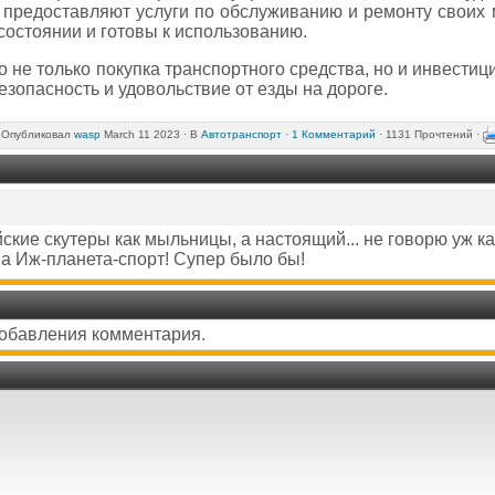
 предоставляют услуги по обслуживанию и ремонту своих м
состоянии и готовы к использованию.
то не только покупка транспортного средства, но и инвести
езопасность и удовольствие от езды на дороге.
Опубликовал
wasp
March 11 2023 ·
В
Автотранспорт
·
1 Комментарий
· 1131 Прочтений ·
йские скутеры как мыльницы, а настоящий... не говорю уж как
ипа Иж-планета-спорт! Супер было бы!
добавления комментария.