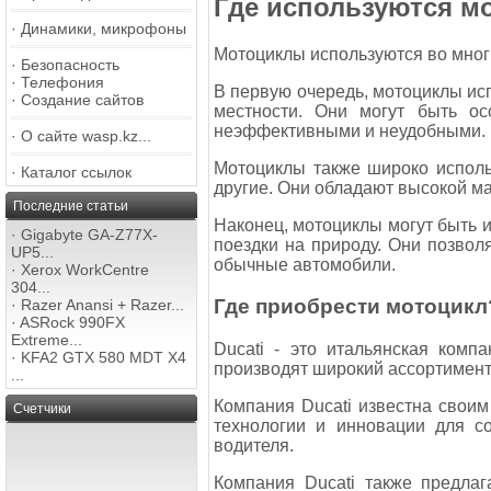
Где используются м
·
Динамики, микрофоны
Мотоциклы используются во многи
·
Безопасность
·
Телефония
В первую очередь, мотоциклы исп
·
Создание сайтов
местности. Они могут быть ос
неэффективными и неудобными.
·
О сайте wasp.kz...
Мотоциклы также широко использ
·
Каталог ссылок
другие. Они обладают высокой ма
Последние статьи
Наконец, мотоциклы могут быть и
·
Gigabyte GA-Z77X-
поездки на природу. Они позвол
UP5...
обычные автомобили.
·
Xerox WorkCentre
304...
Где приобрести мотоцикл
·
Razer Anansi + Razer...
·
ASRock 990FX
Extreme...
Ducati - это итальянская комп
·
KFA2 GTX 580 MDT X4
производят широкий ассортимент 
...
Компания Ducati известна свои
Счетчики
технологии и инновации для с
водителя.
Компания Ducati также предлаг