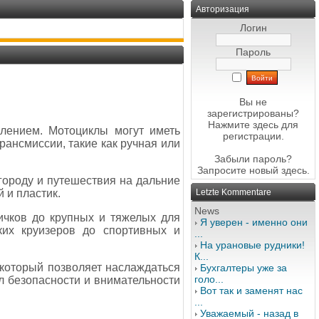
Авторизация
Логин
Пароль
Вы не
зарегистрированы?
Нажмите здесь
для
влением. Мотоциклы могут иметь
регистрации.
рансмиссии, такие как ручная или
Забыли пароль?
Запросите новый
здесь
.
городу и путешествия на дальние
 и пластик.
Letzte Kommentare
News
ичков до крупных и тяжелых для
Я уверен - именно они
ких круизеров до спортивных и
...
На урановые рудники!
К...
который позволяет наслаждаться
Бухгалтеры уже за
голо...
ил безопасности и внимательности
Вот так и заменят нас
...
Уважаемый - назад в