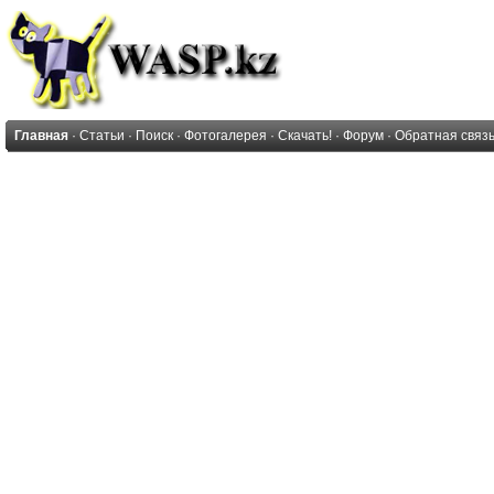
Главная
·
Статьи
·
Поиск
·
Фотогалерея
·
Скачать!
·
Форум
·
Обратная связ