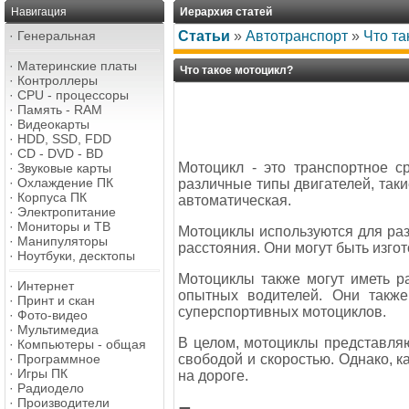
Навигация
Иерархия статей
·
Генеральная
Статьи
»
Автотранспорт
»
Что та
·
Материнские платы
Что такое мотоцикл?
·
Контроллеры
·
CPU - процессоры
·
Память - RAM
·
Видеокарты
·
HDD, SSD, FDD
·
CD - DVD - BD
Мотоцикл - это транспортное с
·
Звуковые карты
·
Охлаждение ПК
различные типы двигателей, таки
·
Корпуса ПК
автоматическая.
·
Электропитание
·
Мониторы и ТВ
Мотоциклы используются для раз
·
Манипуляторы
расстояния. Они могут быть изго
·
Ноутбуки, десктопы
Мотоциклы также могут иметь р
·
Интернет
опытных водителей. Они также
·
Принт и скан
суперспортивных мотоциклов.
·
Фото-видео
·
Мультимедиа
В целом, мотоциклы представля
·
Компьютеры - общая
свободой и скоростью. Однако, к
·
Программное
·
Игры ПК
на дороге.
·
Радиодело
·
Производители