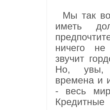
Мы так во
иметь до
предпочтит
ничего не
звучит гор
Но, увы,
времена и 
- весь мир
Кредитны