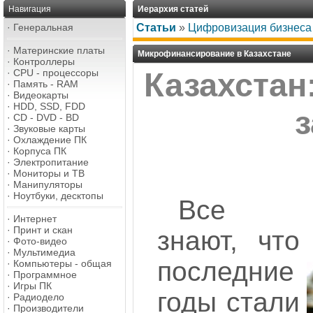
Навигация
Иерархия статей
·
Генеральная
Статьи
»
Цифровизация бизнеса
·
Материнские платы
Микрофинансирование в Казахстане
·
Контроллеры
·
CPU - процессоры
Казахстан
·
Память - RAM
·
Видеокарты
·
HDD, SSD, FDD
·
CD - DVD - BD
·
Звуковые карты
·
Охлаждение ПК
·
Корпуса ПК
·
Электропитание
·
Мониторы и ТВ
·
Манипуляторы
·
Ноутбуки, десктопы
Все
·
Интернет
·
Принт и скан
знают, что
·
Фото-видео
·
Мультимедиа
последние
·
Компьютеры - общая
·
Программное
·
Игры ПК
годы стали
·
Радиодело
·
Производители