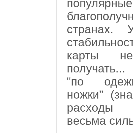
попул
благополу
странах.
стабильнос
карты н
получать..
"по одеж
ножки" (зн
расходы 
весьма силь