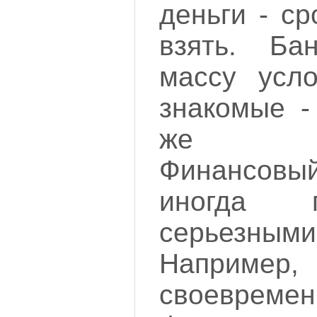
деньги - ср
взять. Ба
массу усло
знакомые -
же нуж
Финансовый
иногда 
серьезными
Напри
своевремен