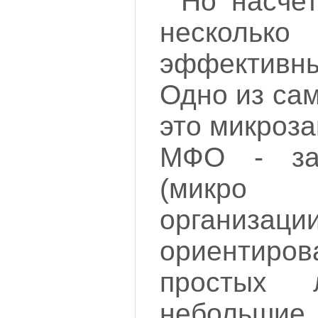
Но насче
нескольк
эффектив
Одно из са
это микроз
МФО - за
(микро 
организ
ориентиро
простых
небольшие