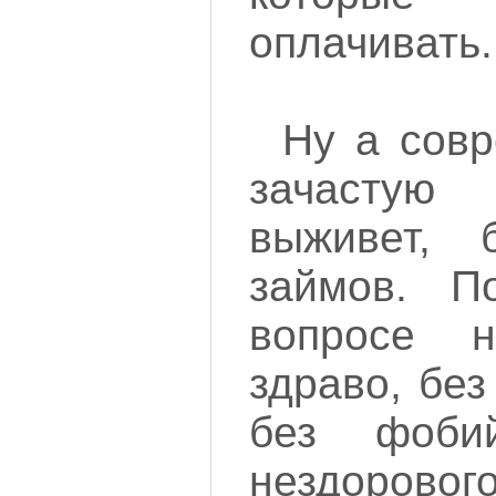
оплачивать.
Ну а сов
зачастую
выживет, 
займов. П
вопросе н
здраво, бе
без фоб
нездоровог