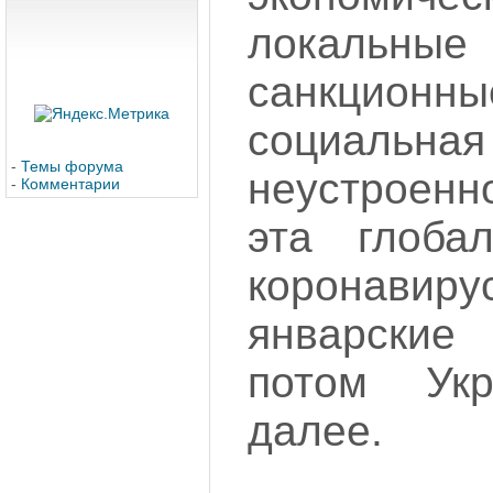
локальны
санкцио
социальная
-
Темы форума
неустроенно
-
Комментарии
эта глоба
коронавиру
январские 
потом Укр
далее.