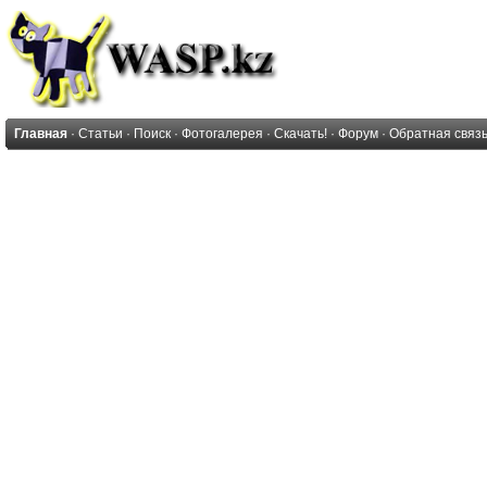
Главная
·
Статьи
·
Поиск
·
Фотогалерея
·
Скачать!
·
Форум
·
Обратная связ