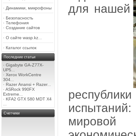
для нашей
·
Динамики, микрофоны
·
Безопасность
·
Телефония
·
Создание сайтов
·
О сайте wasp.kz...
·
Каталог ссылок
Последние статьи
·
Gigabyte GA-Z77X-
UP5...
·
Xerox WorkCentre
304...
·
Razer Anansi + Razer...
·
ASRock 990FX
республ
Extreme...
·
KFA2 GTX 580 MDT X4
...
испытан
Счетчики
мировой
экономич