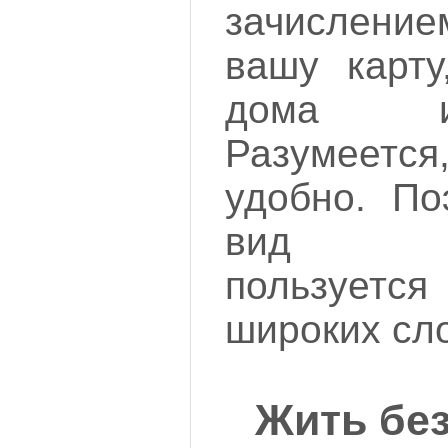
зачислени
вашу карту
дома и
Разумеет
удобно. По
вид кр
пользует
широких сл
Жить без