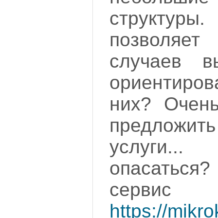
структуры.
позволяет
случаев в
ориентир
них? Очень
предлож
услуги.
опасаться?
сер
https://mikro