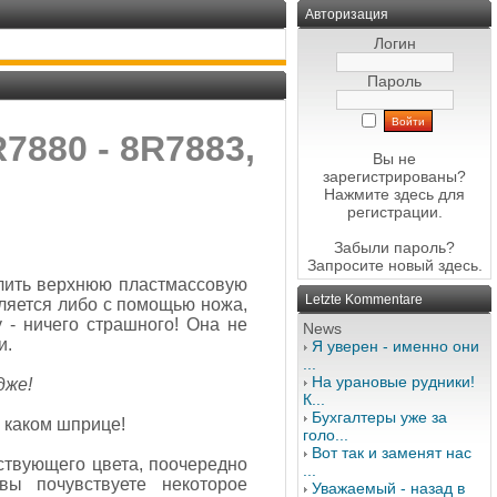
Авторизация
Логин
Пароль
880 - 8R7883,
Вы не
зарегистрированы?
Нажмите здесь
для
регистрации.
Забыли пароль?
Запросите новый
здесь
.
лить верхнюю пластмассовую
Letzte Kommentare
ляется либо с помощью ножа,
 - ничего страшного! Она не
News
и.
Я уверен - именно они
...
На урановые рудники!
дже!
К...
Бухгалтеры уже за
 каком шприце!
голо...
Вот так и заменят нас
ствующего цвета, поочередно
...
вы почувствуете некоторое
Уважаемый - назад в