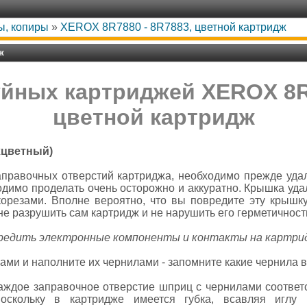
ы, копиры
»
XEROX 8R7880 - 8R7883, цветной картридж
ж
уйных картриджей XEROX 8R7
цветной картридж
хцветный)
аправочных отверстий картриджа, необходимо прежде уда
одимо проделать очень осторожно и аккуратно. Крышка уда
корезами. Вполне вероятно, что вы повредите эту крышку
не разрушить сам картридж и не нарушить его герметичност
редить электронные компоненты и контакты на картри
ми и наполните их чернилами - запомните какие чернила в
аждое заправочное отверстие шприц с чернилами соответ
оскольку в картридже имеется губка, всавляя иглу 