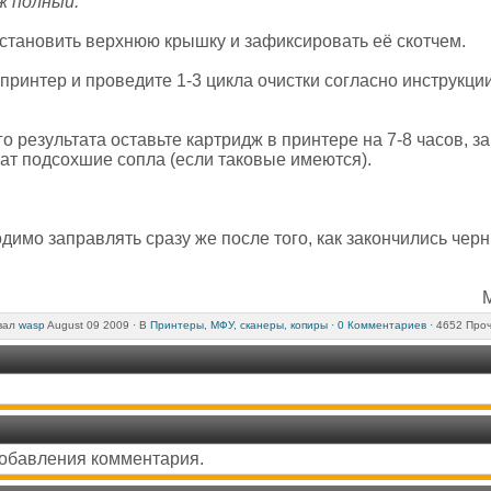
ж полный.
становить верхнюю крышку и зафиксировать её скотчем.
принтер и проведите 1-3 цикла очистки согласно инструкци
 результата оставьте картридж в принтере на 7-8 часов, з
чат подсохшие сопла (если таковые имеются).
имо заправлять сразу же после того, как закончились черн
вал
wasp
August 09 2009 ·
В
Принтеры, МФУ, сканеры, копиры
·
0 Комментариев
· 4652 Про
добавления комментария.