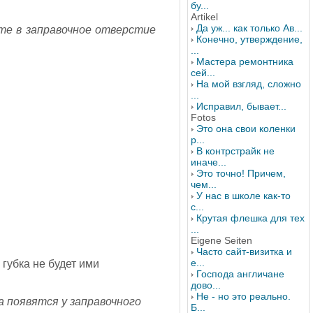
бу...
Artikel
Да уж... как только Ав...
те в заправочное отверстие
Конечно, утверждение,
...
Мастера ремонтника
сей...
На мой взгляд, сложно
...
Исправил, бывает...
Fotos
Это она свои коленки
р...
В контрстрайк не
иначе...
Это точно! Причем,
чем...
У нас в школе как-то
с...
Крутая флешка для тех
...
Eigene Seiten
Часто сайт-визитка и
е...
 губка не будет ими
Господа англичане
дово...
Не - но это реально.
а появятся у заправочного
Б...