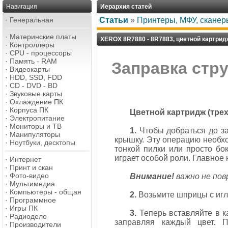
Навигация
Иерархия статей
·
Генеральная
Статьи
»
Принтеры, МФУ, сканер
·
Материнские платы
XEROX 8R7880 - 8R7883, цветной картрид
·
Контроллеры
·
CPU - процессоры
·
Память - RAM
Заправка стр
·
Видеокарты
·
HDD, SSD, FDD
·
CD - DVD - BD
·
Звуковые карты
·
Охлаждение ПК
·
Корпуса ПК
Цветной картридж (тре
·
Электропитание
·
Мониторы и ТВ
1.
Чтобы добраться до з
·
Манипуляторы
крышку. Эту операцию необх
·
Ноутбуки, десктопы
тонкой пилки или просто бо
играет особой роли. Главное 
·
Интернет
·
Принт и скан
·
Фото-видео
Внимание!
важно не пов
·
Мультимедиа
·
Компьютеры - общая
2.
Возьмите шприцы с игла
·
Программное
·
Игры ПК
3.
Теперь вставляйте в к
·
Радиодело
заправляя каждый цвет. П
·
Производители