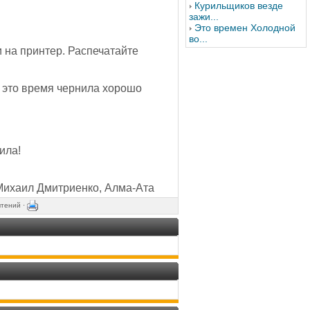
Курильщиков везде
зажи...
Это времен Холодной
во...
и на принтер. Распечатайте
а это время чернила хорошо
ила!
Михаил Дмитриенко, Алма-Ата
чтений ·