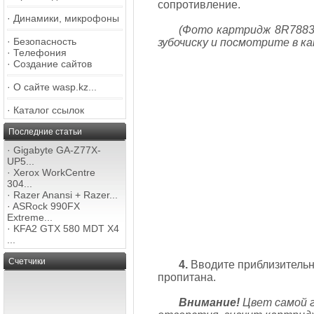
сопротивление.
·
Динамики, микрофоны
(Фото картридж 8R7883 
·
Безопасность
зубочиску и посмотрите в ка
·
Телефония
·
Создание сайтов
·
О сайте wasp.kz...
·
Каталог ссылок
Последние статьи
·
Gigabyte GA-Z77X-
UP5...
·
Xerox WorkCentre
304...
·
Razer Anansi + Razer...
·
ASRock 990FX
Extreme...
·
KFA2 GTX 580 MDT X4
...
Счетчики
4.
Вводите приблизительно
пропитана.
Внимание!
Цвет самой г