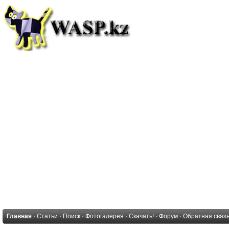
Главная
·
Статьи
·
Поиск
·
Фотогалерея
·
Скачать!
·
Форум
·
Обратная связ