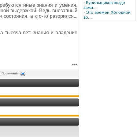
Курильщиков везде
 требуются иные знания и умения,
зажи...
ичной выдержкой. Ведь внезапный
Это времен Холодной
 состояния, а кто-то разорился...
во...
а тысяча лет: знания и владение
***
0 Прочтений ·