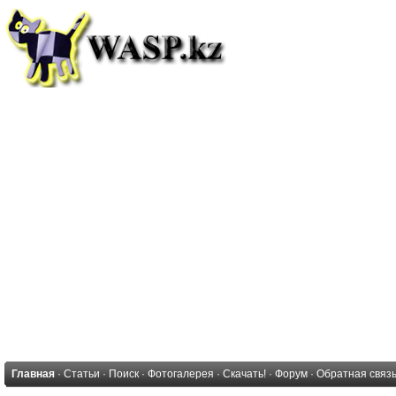
Главная
·
Статьи
·
Поиск
·
Фотогалерея
·
Скачать!
·
Форум
·
Обратная связ