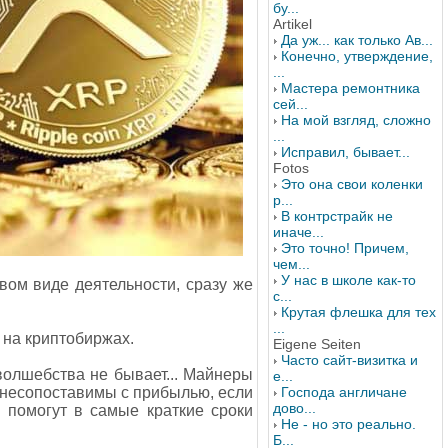
бу...
Artikel
Да уж... как только Ав...
Конечно, утверждение,
...
Мастера ремонтника
сей...
На мой взгляд, сложно
...
Исправил, бывает...
Fotos
Это она свои коленки
р...
В контрстрайк не
иначе...
Это точно! Причем,
чем...
У нас в школе как-то
вом виде деятельности, сразу же
с...
Крутая флешка для тех
...
 на криптобиржах.
Eigene Seiten
Часто сайт-визитка и
 волшебства не бывает... Майнеры
е...
ь несопоставимы с прибылью, если
Господа англичане
дово...
 помогут в самые краткие сроки
Не - но это реально.
Б...