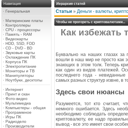
Навигация
Иерархия статей
·
Генеральная
Статьи
»
Деньги - валюты, крип
·
Материнские платы
Чтобы не прогореть с криптовалютами...
·
Контроллеры
Как избежать 
·
CPU - процессоры
·
Память - RAM
·
Видеокарты
·
HDD, SSD, FDD
·
CD - DVD - BD
·
Звуковые карты
Буквально на наших глазах за 
·
Охлаждение ПК
вошли в наш мир не просто как э
·
Корпуса ПК
знающих в этом толк. Теперь к
·
Электропитание
как один из видов платежей. О
·
Мониторы и ТВ
последнего года - невиданные 
·
Манипуляторы
·
Ноутбуки, десктопы
самых разных структур извне, в 
·
Интернет
Здесь свои нюансы
·
Принт и скан
·
Фото-видео
·
Мультимедиа
Разумеется, тот кто считает, 
·
Компьютеры - общая
немного ошибается. Здесь нео
·
Программное
необходимо соблюдать определе
·
Игры ПК
криптовалюту, ее надо правильн
·
Радиодело
вывод - все это имеет свои особе
·
Производители