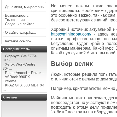
Не менее важны такие знан
·
Динамики, микрофоны
криптовалюты. Необходимо держа
это особенно важно, так как сам
·
Безопасность
·
Телефония
без соответствующих знаний про
·
Создание сайтов
Хороший источник актуальной 
·
О сайте wasp.kz...
https://miningbat.com/
- здесь нов
статьи профессионалов по ма
·
Каталог ссылок
безусловно, будет крайне пол
опытным майнерам. Какой курс Э
Последние статьи
Какой пул лучше? А что там вооб
·
Gigabyte GA-Z77X-
UP5...
Выбор велик
·
Xerox WorkCentre
304...
·
Razer Anansi + Razer...
Люди, которые решили попытать 
·
ASRock 990FX
сталкиваются с целым рядом зада
Extreme...
·
KFA2 GTX 580 MDT X4
Например, криптовалюты можно д
...
Счетчики
Майнинг многих привлекает, деск
непосредственно участвуют в эми
подходить к этому делу по-дил
"отбить" все траты на оборудован