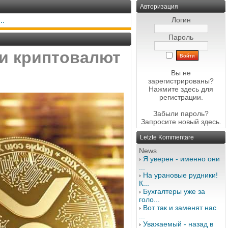
Авторизация
..
Логин
Пароль
 и криптовалют
Вы не
зарегистрированы?
Нажмите здесь
для
регистрации.
Забыли пароль?
Запросите новый
здесь
.
Letzte Kommentare
News
Я уверен - именно они
...
На урановые рудники!
К...
Бухгалтеры уже за
голо...
Вот так и заменят нас
...
Уважаемый - назад в