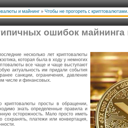
товалюты и майнинг
»
Чтобы не прогореть с криптовалютами.
типичных ошибок майнинга
последние несколько лет криптовалюты
кзотика, которая была в ходу у немногих
риптовалюты все чаще и чаще выступают
собую актуальность им придали события
ранее санкции, ограничения, давление
том числе и финансовых.
что криптовалюты просты в обращении,
бходимо знать определенные правила и
нную осторожность. Мало просто иметь
о сохранять, платежи или конвертация,
нности.