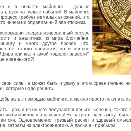
ия и в области майнинга - добыче
ть руку на пульсе событий. В майнинге
 процесс требует немалых вложений, что
сто ничем не оправданный авантюризм.
информации специализированный ресурс
ости и аналитика из мира блокчейна,
йнингу и много другое прочее, что,
езно не только новичкам, но и вполне
фира или как и какой кошелек завести?
ще новенького?!
свои силы, а может быть и удачу в этом сравнительно но
ч, которые надо решить.
обывать с помощью майнинга, а можно просто покупать их
ать - раз, и из ничего получаются деньги! Конечно, такого
ссии биткоинов и альткоинов! Но затраты здесь могут быт
етантски. Одновременно, трезвый расчет и здравый смысл
ие, затраты на электроэнергию. А дальше - прибыль!