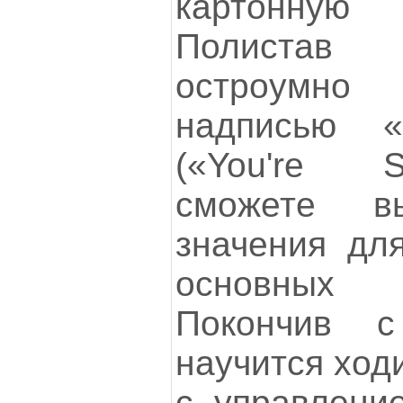
картонную 
Полистав 
остроумно
надписью «
(«You're 
сможете в
значения дл
основных 
Покончив с
научится ход
с управлени