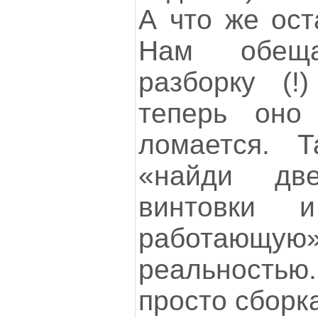
А что же ост
Нам обещ
разборку (
теперь оно
ломается. Т
«найди дв
винтовки 
работающую
реальность
просто сборк