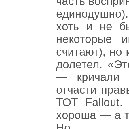
часть воспри
единодушно).
хоть и не б
некоторые 
считают), но
долетел. «Эт
— кричали 
отчасти прав
ТОТ Fallout.
хороша — а т
Но...