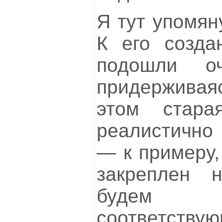
Я тут упомян
К его созда
подошли оч
придерживаяс
этом стара
реалистично 
— к примеру, 
закреплен 
будем 
соответств