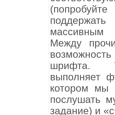
(попробуйт
поддержать
массивным 
Между проч
возможнос
шрифта. Т
выполняет ф
котором мы 
послушать му
задание) и «с