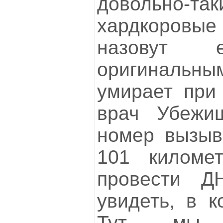
довольно-так
хардкоров
назовут е
оригиналь
умирает при
врач Убежи
номер вызыв
101 киломе
провести ДН
увидеть, в к
Тут мы, 