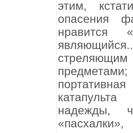
этим, кстат
опасения ф
нравится «Ro
являющийс
стреляющи
предметам
портатив
катапульта
надежды, 
«пасхалки»