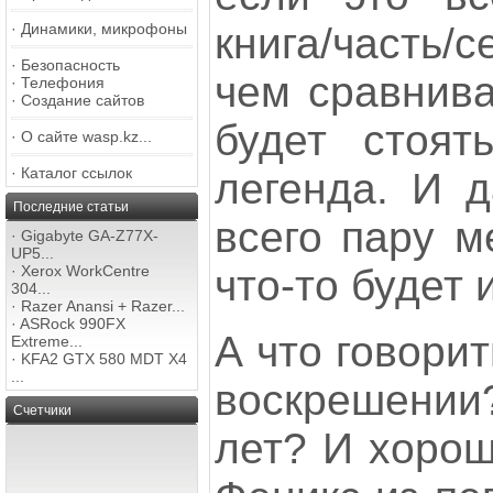
книга/часть/
·
Динамики, микрофоны
·
Безопасность
чем сравнива
·
Телефония
·
Создание сайтов
будет стоят
·
О сайте wasp.kz...
·
Каталог ссылок
легенда. И 
Последние статьи
всего пару м
·
Gigabyte GA-Z77X-
UP5...
что-то будет 
·
Xerox WorkCentre
304...
·
Razer Anansi + Razer...
·
ASRock 990FX
А что говори
Extreme...
·
KFA2 GTX 580 MDT X4
...
воскрешени
Счетчики
лет? И хорош