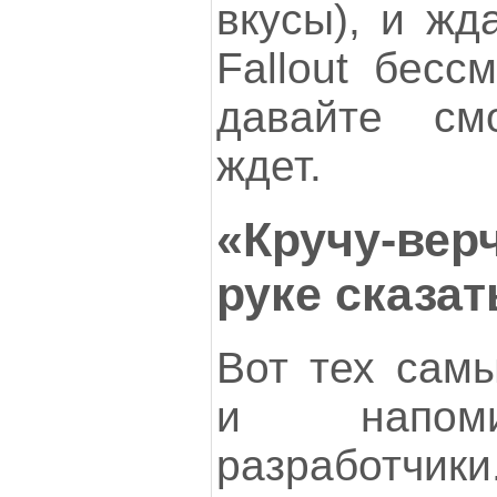
вкусы), и жд
Fallout бесс
давайте см
ждет.
«Кручу-вер
руке сказат
Вот тех самы
и напоми
разработчики