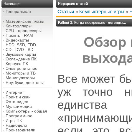
Навигация
Иерархия статей
·
Генеральная
Статьи
»
Компьютерные игры
»
F
·
Материнские платы
Fallout 3: Когда воскрешают легенды...
·
Контроллеры
·
CPU - процессоры
·
Память - RAM
Обзор 
·
Видеокарты
·
HDD, SSD, FDD
·
CD - DVD - BD
выхода 
·
Звуковые карты
·
Охлаждение ПК
·
Корпуса ПК
·
Электропитание
·
Мониторы и ТВ
Все может бы
·
Манипуляторы
·
Ноутбуки, десктопы
уж точно н
·
Интернет
·
Принт и скан
единст
·
Фото-видео
·
Мультимедиа
·
Компьютеры - общая
«принимаю
·
Программное
·
Игры ПК
·
Радиодело
если это вс
·
Производители