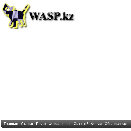
Главная
·
Статьи
·
Поиск
·
Фотогалерея
·
Скачать!
·
Форум
·
Обратная связ