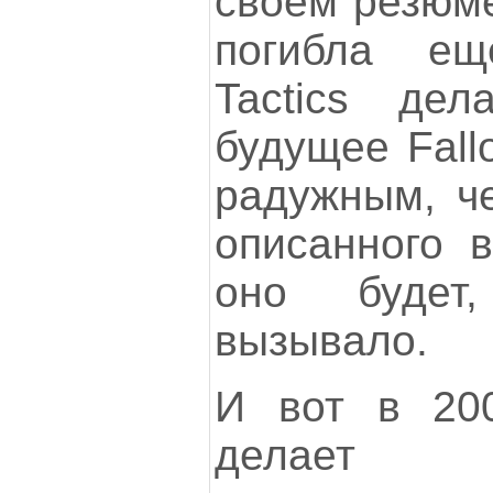
своем резюме.
погибла е
Tactics де
будущее Fall
радужным, ч
описанного в
оно будет
вызывало.
И вот в 200
делает с