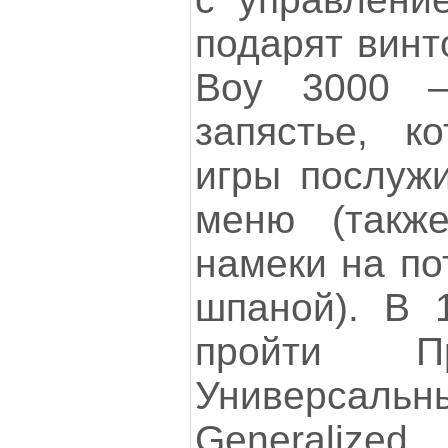
подарят винт
Boy 3000 
запястье, к
игры послуж
меню (такж
намеки на по
шпаной). В 
пройти Пр
Универсальны
Generalize