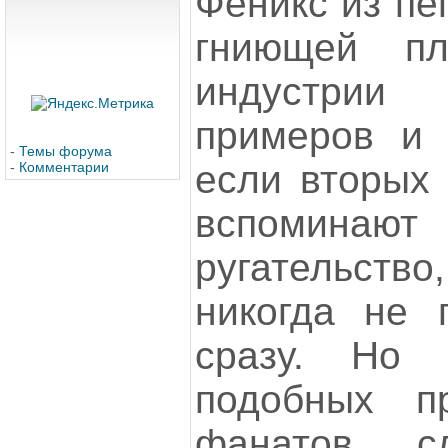
Феникс из пе
гниющей пл
индустри
примеров и 
-
Темы форума
если вторых 
-
Комментарии
вспомина
ругательс
никогда не 
сразу. Но 
подобных п
фанатов с