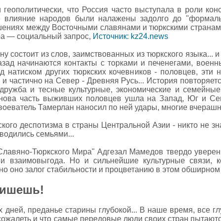
и геополитически, что Россия часто выступала в роли ко
е влияние народов были налажены задолго до "формальн
шениях между Восточными славянами и тюркскими странам
ра — социальный запрос,
Источник: kz24.news
у состоит из слов, заимствованных из тюркского языка... и
назад начинаются контакты с торками и печенегами, воен
д натиском других тюркских кочевников - половцев, эти
з и частично на Север - Древняя Русь... История повторяет
дружба и тесные культурные, экономические и семейные
 снова часть выживших половцев ушла на Запад, Юг и Сев
воеватель Тамерлан наносил по ней удары, многие вчерашн
кого деспотизма в страны Центральной Азии - никто не зна
водились семьями...
лавяно-Тюркского Мира" Адгезал Мамедов твердо уверен,
 и взаимовыгода. Но и сильнейшие культурные связи, 
но оно залог стабильности и процветанию в этом обширном
пишешь!
 дней, преданье старины глубокой... В наше время, все гл
 сожалеть и что самые передовые люди своих стран пытаютс