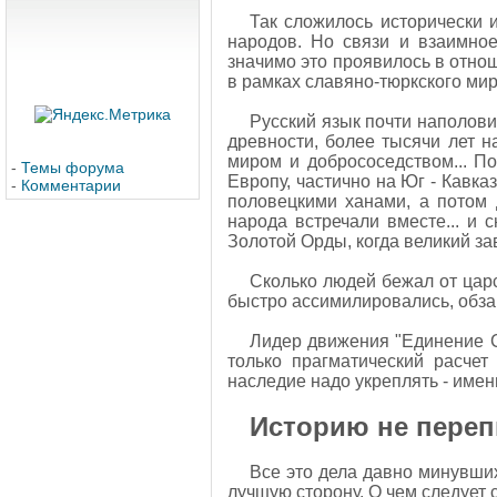
Так сложилось исторически 
народов. Но связи и взаимно
значимо это проявилось в отно
в рамках славяно-тюркского ми
Русский язык почти наполовин
древности, более тысячи лет 
миром и добрососедством... По
-
Темы форума
Европу, частично на Юг - Кавка
-
Комментарии
половецкими ханами, а потом 
народа встречали вместе... и
Золотой Орды, когда великий за
Сколько людей бежал от царс
быстро ассимилировались, обза
Лидер движения "Единение С
только прагматический расчет
наследие надо укреплять - имен
Историю не пере
Все это дела давно минувших
лучшую сторону. О чем следует