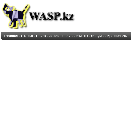
Главная
·
Статьи
·
Поиск
·
Фотогалерея
·
Скачать!
·
Форум
·
Обратная связ