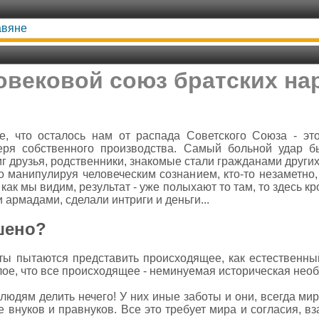
авяне
овековой союз братских на
, что осталось нам от распада Советского Союза - это
еря собственного производства. Самый больной удар 
иг друзья, родственники, знакомые стали гражданами других 
ло манипулируя человеческим сознанием, кто-то незаметно,
как мы видим, результат - уже полыхают то там, то здесь кр
 армадами, сделали интриги и деньги...
шено?
ы пытаются представить происходящее, как естественны
лое, что все происходящее - неминуемая историческая необ
 людям делить нечего! У них иные заботы и они, всегда ми
е внуков и правнуков. Все это требует мира и согласия, 