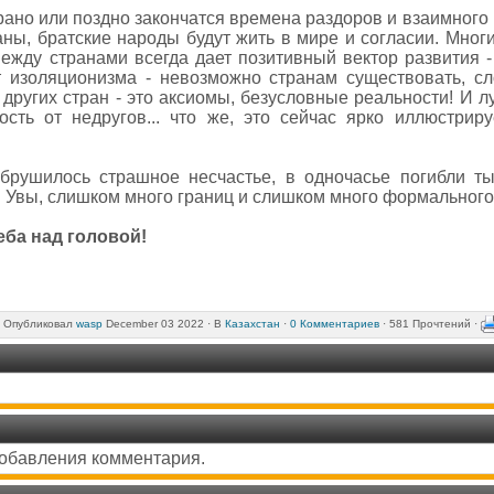
о рано или поздно закончатся времена раздоров и взаимног
ны, братские народы будут жить в мире и согласии. Многи
ежду странами всегда дает позитивный вектор развития - 
 изоляционизма - невозможно странам существовать, сл
 других стран - это аксиомы, безусловные реальности! И л
ость от недругов... что же, это сейчас ярко иллюстрир
брушилось страшное несчастье, в одночасье погибли ты
я. Увы, слишком много границ и слишком много формального
еба над головой!
Опубликовал
wasp
December 03 2022 ·
В
Казахстан
·
0 Комментариев
· 581 Прочтений ·
добавления комментария.