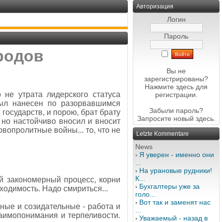
Авторизация
Логин
Пароль
родов
Вы не
зарегистрированы?
Нажмите здесь
для
 не утрата лидерского статуса
регистрации.
был нанесен по разорвавшимся
Забыли пароль?
государств, и порою, брат брату
Запросите новый
здесь
.
 но настойчиво вносил и вносит
овопролитные войны... то, что не
Letzte Kommentare
News
Я уверен - именно они
...
На урановые рудники!
К...
й закономерный процесс, корни
Бухгалтеры уже за
ходимость. Надо смириться...
голо...
Вот так и заменят нас
рные и созидательные - работа и
...
взаимопонимания и терпеливости.
Уважаемый - назад в