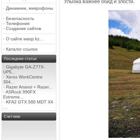
Улыбка важнее обид и злости.
·
Динамики, микрофоны
·
Безопасность
·
Телефония
·
Создание сайтов
·
О сайте wasp.kz...
·
Каталог ссылок
Последние статьи
·
Gigabyte GA-Z77X-
UP5...
·
Xerox WorkCentre
304...
·
Razer Anansi + Razer...
·
ASRock 990FX
Extreme...
·
KFA2 GTX 580 MDT X4
...
Счетчики