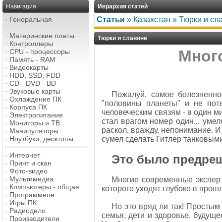
Навигация
Иерархия статей
·
Генеральная
Статьи
»
Казахстан
»
Тюрки и сл
·
Материнские платы
Тюрки и славяне
·
Контроллеры
Мног
·
CPU - процессоры
·
Память - RAM
·
Видеокарты
·
HDD, SSD, FDD
·
CD - DVD - BD
·
Звуковые карты
Пожалуй, самое болезненное
·
Охлаждение ПК
"половины планеты" и не пот
·
Корпуса ПК
человеческим связям - в один м
·
Электропитание
стал врагом номер один... уме
·
Мониторы и ТВ
раскол, вражду, непонимание. И 
·
Манипуляторы
·
Ноутбуки, десктопы
сумел сделать Гитлер танковыми
·
Интернет
Это было предре
·
Принт и скан
·
Фото-видео
·
Мультимедиа
Многие современные эксперт
·
Компьютеры - общая
которого уходят глубоко в прош
·
Программное
·
Игры ПК
Но это вряд ли так! Простым
·
Радиодело
семья, дети и здоровье, будуще
·
Производители