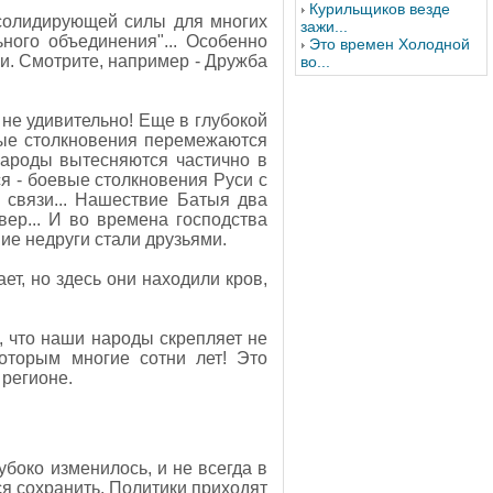
Курильщиков везде
нсолидирующей силы для многих
зажи...
ого объединения"... Особенно
Это времен Холодной
и. Смотрите, например - Дружба
во...
 не удивительно! Еще в глубокой
ные столкновения перемежаются
 народы вытесняются частично в
ся - боевые столкновения Руси с
 связи... Нашествие Батыя два
ер... И во времена господства
ие недруги стали друзьями.
ет, но здесь они находили кров,
 что наши народы скрепляет не
которым многие сотни лет! Это
 регионе.
убоко изменилось, и не всегда в
я сохранить. Политики приходят