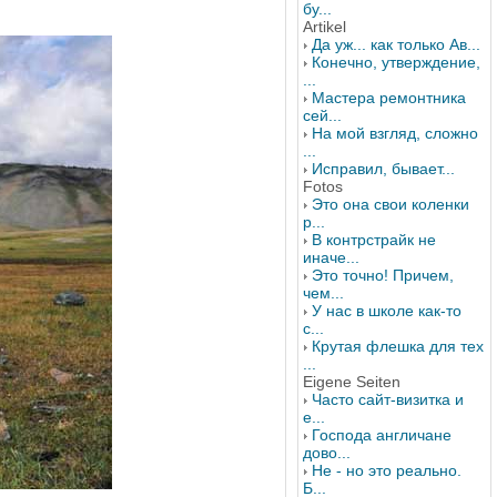
бу...
Artikel
Да уж... как только Ав...
Конечно, утверждение,
...
Мастера ремонтника
сей...
На мой взгляд, сложно
...
Исправил, бывает...
Fotos
Это она свои коленки
р...
В контрстрайк не
иначе...
Это точно! Причем,
чем...
У нас в школе как-то
с...
Крутая флешка для тех
...
Eigene Seiten
Часто сайт-визитка и
е...
Господа англичане
дово...
Не - но это реально.
Б...