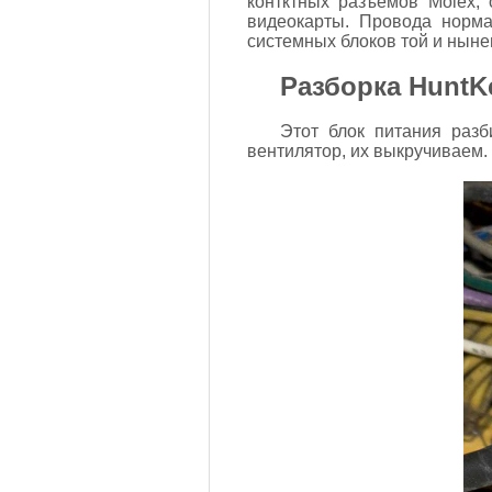
контктных разъемов Molex,
видеокарты. Провода норма
системных блоков той и ныне
Разборка HuntK
Этот блок питания разб
вентилятор, их выкручиваем.