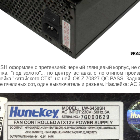
H оформлен с претензией: черный глянцевый корпус, не окр
ка, "под золото"... по центру вставка с логотипом произ
клейка "китайского ОТК", на ней: OK Z 70827 QC PASS. Задн
де пчелиных сот, один выключатель и разъем. Наклейка: AC 