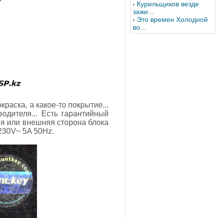
Курильщиков везде
зажи...
Это времен Холодной
во...
аска, а какое-то покрытие...
водителя... Есть гарантийный
яя или внешняя сторона блока
230V~ 5A 50Hz.