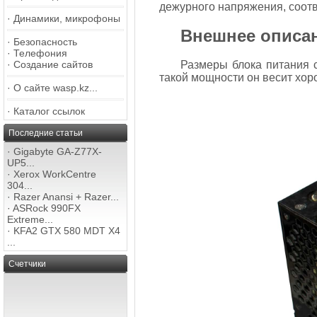
дежурного напряжения, соотве
·
Динамики, микрофоны
Внешнее описа
·
Безопасность
·
Телефония
·
Создание сайтов
Размеры блока питания с
такой мощности он весит хор
·
О сайте wasp.kz...
·
Каталог ссылок
Последние статьи
·
Gigabyte GA-Z77X-
UP5...
·
Xerox WorkCentre
304...
·
Razer Anansi + Razer...
·
ASRock 990FX
Extreme...
·
KFA2 GTX 580 MDT X4
...
Счетчики