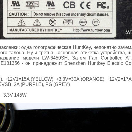
наклейки: одна голографическая HuntKey, непонятно зачем.
ого талона. Ну и третья - основная этикетка устройства, ш
название модели LW-6450SH. Затем Fan Controlled AT
 E181356 - он принадлежит Shenzhen Huntkey Electric Co
D), +12V1=15A (YELLOW), +3.3V=30A (ORANGE), +12V2=17A
 +5VSB=2A (PURPLE), PG (GREY)
 +3.3V 145W