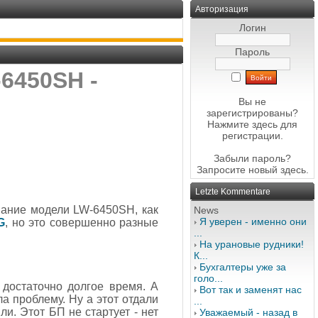
Авторизация
Логин
Пароль
6450SH -
Вы не
зарегистрированы?
Нажмите здесь
для
регистрации.
Забыли пароль?
Запросите новый
здесь
.
Letzte Kommentare
вание модели LW-6450SH, как
News
Я уверен - именно они
G
, но это совершенно разные
...
На урановые рудники!
К...
Бухгалтеры уже за
голо...
 достаточно долгое время. А
Вот так и заменят нас
а проблему. Ну а этот отдали
...
ли. Этот БП не стартует - нет
Уважаемый - назад в