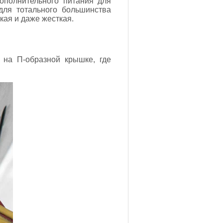
ополнительного питания для
для тотального большинства
кая и даже жесткая.
а на П-образной крышке, где