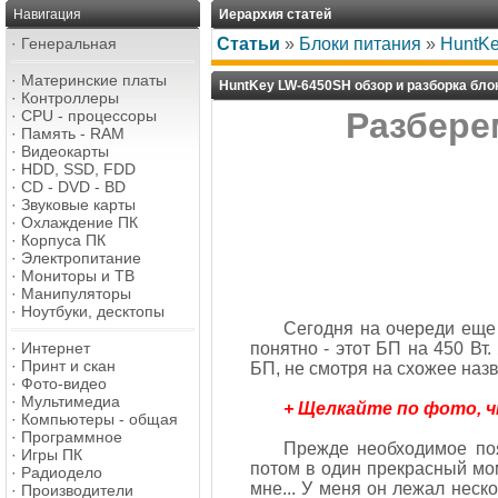
Навигация
Иерархия статей
·
Генеральная
Статьи
»
Блоки питания
»
HuntKe
·
Материнские платы
HuntKey LW-6450SH обзор и разборка бло
·
Контроллеры
Разбере
·
CPU - процессоры
·
Память - RAM
·
Видеокарты
·
HDD, SSD, FDD
·
CD - DVD - BD
·
Звуковые карты
·
Охлаждение ПК
·
Корпуса ПК
·
Электропитание
·
Мониторы и ТВ
·
Манипуляторы
·
Ноутбуки, десктопы
Сегодня на очереди еще 
·
Интернет
понятно - этот БП на 450 Вт
·
Принт и скан
БП, не смотря на схожее наз
·
Фото-видео
·
Мультимедиа
+ Щелкайте по фото, 
·
Компьютеры - общая
·
Программное
Прежде необходимое поя
·
Игры ПК
потом в один прекрасный мом
·
Радиодело
мне... У меня он лежал неско
·
Производители