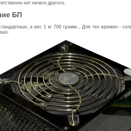
тственно нет ничего другого.
ние БП
тандартные, а вес 1 кг 700 грамм... Для тех времен - сол
ошо.