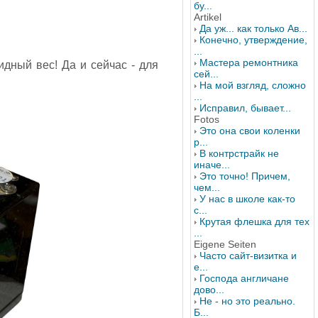
бу...
Artikel
Да уж... как только Ав...
Конечно, утверждение,
...
Мастера ремонтника
идный вес! Да и сейчас - для
сей...
На мой взгляд, сложно
...
Исправил, бывает...
Fotos
Это она свои коленки
р...
В контрстрайк не
иначе...
Это точно! Причем,
чем...
У нас в школе как-то
с...
Крутая флешка для тех
...
Eigene Seiten
Часто сайт-визитка и
е...
Господа англичане
дово...
Не - но это реально.
Б...