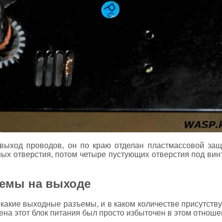
 выход проводов, он по краю отделан пластмассовой защ
х отверстия, потом четыре пустующих отверстия под винт
ъемы на выходе
какие выходные разъемы, и в каком количестве присутств
ена этот блок питания был просто избыточен в этом отноше