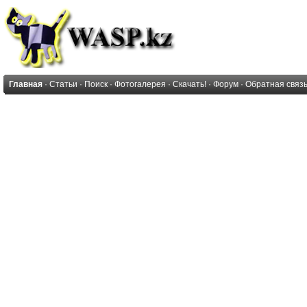
Главная
·
Статьи
·
Поиск
·
Фотогалерея
·
Скачать!
·
Форум
·
Обратная связ