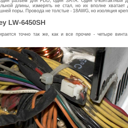
 один разъем для FDD, один SATA. Один 6-контактный д
льной длины, измерять не стал, но их вполне хватает 
шней поры. Провода не толстые - 18AWG, но изоляция креп
ey LW-6450SH
ирается точно так же, как и все прочие - четыре винт