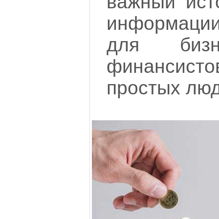
важный ист
информаци
для бизн
финансис
простых люд