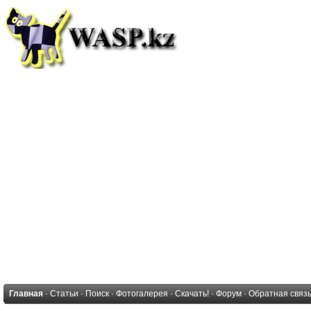
Главная
·
Статьи
·
Поиск
·
Фотогалерея
·
Скачать!
·
Форум
·
Обратная связ