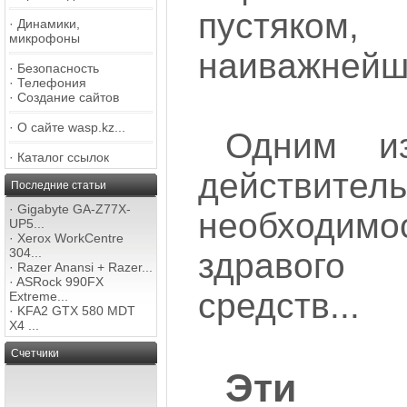
пустяком
·
Динамики,
микрофоны
наиважнейш
·
Безопасность
·
Телефония
·
Создание сайтов
·
О сайте wasp.kz...
Одним и
·
Каталог ссылок
действите
Последние статьи
·
Gigabyte GA-Z77X-
необходимо
UP5...
·
Xerox WorkCentre
304...
здравого
·
Razer Anansi + Razer...
·
ASRock 990FX
средств...
Extreme...
·
KFA2 GTX 580 MDT
X4 ...
Счетчики
Эти н