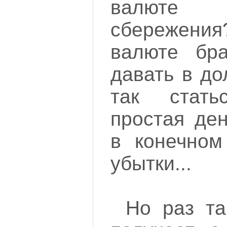
валюте
сбережения?
валюте бр
давать в до
так стат
простая де
в конечном
убытки...
Но раз так