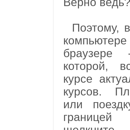
Верно ведь
Поэтому, 
компьюте
браузере
которой, в
курсе акту
курсов. П
или поезд
границей 
щелкните 