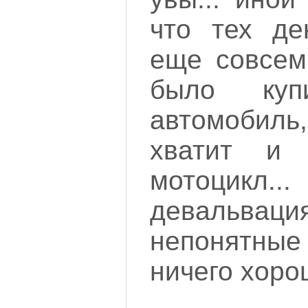
что тех де
еще совсем
было куп
автомобиль,
хватит и 
мотоцикл
девальва
непонятны
ничего хоро