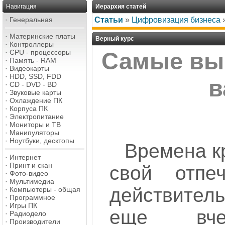
Навигация
Иерархия статей
·
Генеральная
Статьи
»
Цифровизация бизнеса
·
Материнские платы
Верный курс
·
Контроллеры
·
CPU - процессоры
Самые вы
·
Память - RAM
·
Видеокарты
·
HDD, SSD, FDD
в
·
CD - DVD - BD
·
Звуковые карты
·
Охлаждение ПК
·
Корпуса ПК
·
Электропитание
·
Мониторы и ТВ
·
Манипуляторы
·
Ноутбуки, десктопы
Времена к
·
Интернет
·
Принт и скан
свой отпе
·
Фото-видео
·
Мультимедиа
действитель
·
Компьютеры - общая
·
Программное
·
Игры ПК
еще вче
·
Радиодело
·
Производители